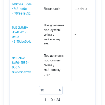
b18ff7a4-6cda-
47a2-bd9e-
Декларація
Щорічна
20
4f78f9919a52
Повідомлення
8d65b8d9-
про суттєві
d5e0-42b8-
зміни y
-
20
9e0c-
майновому
48f45cbc5e4a
стані
Повідомлення
da16e07e-
про суттєві
8d76-4589-
зміни y
-
20
9c67-
майновому
8671e8ca2fe5
стані
1 - 10 з 24