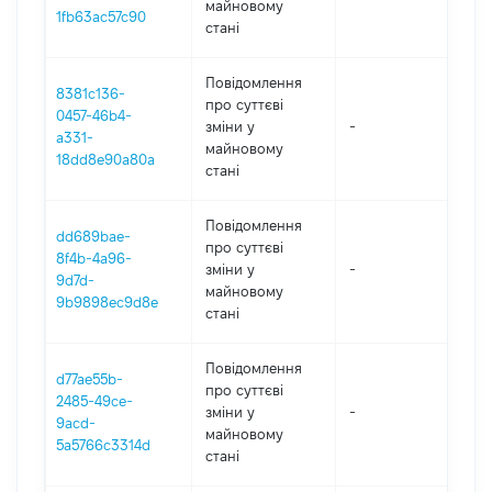
майновому
1fb63ac57c90
стані
Повідомлення
8381c136-
про суттєві
0457-46b4-
зміни y
-
20
a331-
майновому
18dd8e90a80a
стані
Повідомлення
dd689bae-
про суттєві
8f4b-4a96-
зміни y
-
20
9d7d-
майновому
9b9898ec9d8e
стані
Повідомлення
d77ae55b-
про суттєві
2485-49ce-
зміни y
-
20
9acd-
майновому
5a5766c3314d
стані