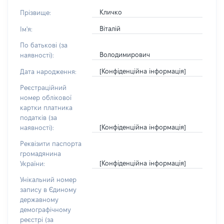
Кличко
Прізвище:
Віталій
Ім'я:
По батькові (за
Володимирович
наявності):
[Конфіденційна інформація]
Дата народження:
Реєстраційний
номер облікової
картки платника
податків (за
[Конфіденційна інформація]
наявності):
Реквізити паспорта
громадянина
[Конфіденційна інформація]
України:
Унікальний номер
запису в Єдиному
державному
демографічному
реєстрі (за