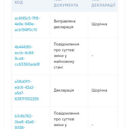
КОД
ПЕ
ДОКУМЕНТА
ДЕКЛАРАЦІЇ
ac6f45c5-7ff8-
Виправлена
4e9e-949e-
Щорічна
20
декларація
acb194ff0c10
Повідомлення
4b444180-
про суттєві
eccb-4c84-
зміни y
-
20
9cd4-
майновому
cc63360ade5f
стані
a38d0f11-
edc6-42a2-
Декларація
Щорічна
20
a5d7-
6387f1502295
Повідомлення
b7c8b762-
про суттєві
0be8-42e6-
зміни y
-
20
9358-