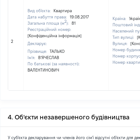
Вид об'єкта:
Квартира
Дата набуття права:
19.08.2017
Країна:
Украї
2
Загальна площа (м
):
81
Поштовий інд
Реєстраційний номер:
Населений пу
[Конфіденційна інформація]
Тип вулиці:
[
2
Декларує:
Вулиця:
[Кон
Номер будин
Прізвище:
ТАЛЬКО
Номер корпу
Ім'я:
В’ЯЧЕСЛАВ
Номер кварт
По батькові (за наявності):
ВАЛЕНТИНОВИЧ
4. Об'єкти незавершеного будівництва
У суб'єкта декларування чи членів його сім'ї відсутні об'єкти для д