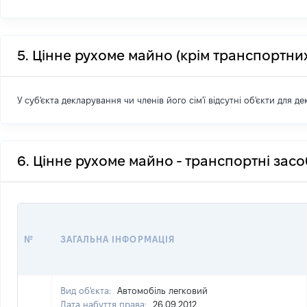
5. Цінне рухоме майно (крім транспортних
У суб'єкта декларування чи членів його сім'ї відсутні об'єкти для д
6. Цінне рухоме майно - транспортні зас
№
ЗАГАЛЬНА ІНФОРМАЦІЯ
Вид об'єкта:
Автомобіль легковий
Дата набуття права:
26.09.2012