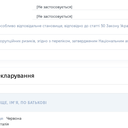
[Не застосовується]
[Не застосовується]
особливо відповідальне становище, відповідно до статті 50 Закону Укра
орупційних ризиків, згідно з переліком, затвердженим Національним аг
декларування
ЩЕ, ІМ'Я, ПО БАТЬКОВІ
ще:
Червона
талія