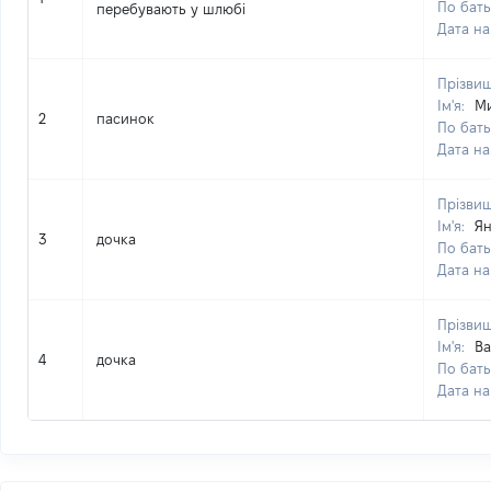
По бать
перебувають у шлюбі
Дата н
Прізви
Ім'я:
М
2
пасинок
По бать
Дата н
Прізви
Ім'я:
Ян
3
дочка
По бать
Дата н
Прізви
Ім'я:
Ва
4
дочка
По бать
Дата н