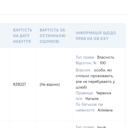
ВАРТІСТЬ
ВАРТІСТЬ ЗА
ІНФОРМАЦІЯ ЩОДО
НА ДАТУ
ОСТАННЬОЮ
ПРАВ НА ОБ'ЄКТ
НАБУТТЯ
ОЦІНКОЮ
Тип права:
Власність
Відсоток, %:
100
Власник:
особи, які
спільно проживають,
але не перебувають у
838227
[Не відомо]
шлюбі
Прізвище:
Червона
Ім'я:
Наталія
По батькові (за
наявності):
Алімівна
Тип права:
Інше