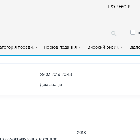
Й
ПРО РЕЄСТР
ш
атегорія посади:
Період подання:
Високий ризик:
Відп
29.03.2019 20:48
Декларація
2018
ого самоврядування (охоплює