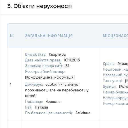
3. Об'єкти нерухомості
№
ЗАГАЛЬНА ІНФОРМАЦІЯ
МІСЦЕЗНАХ
Вид об'єкта:
Квартира
Дата набуття права:
16.11.2015
Країна:
Украї
2
Загальна площа (м
):
81
Поштовий інд
Реєстраційний номер:
Населений пу
[Конфіденційна інформація]
Тип вулиці:
[
1
Декларує:
особи, які спільно
Вулиця:
[Кон
проживають, але не перебувають у
Номер будин
шлюбі
Номер корпу
Прізвище:
Червона
Номер кварт
Ім'я:
Наталія
По батькові (за наявності):
Алімівна