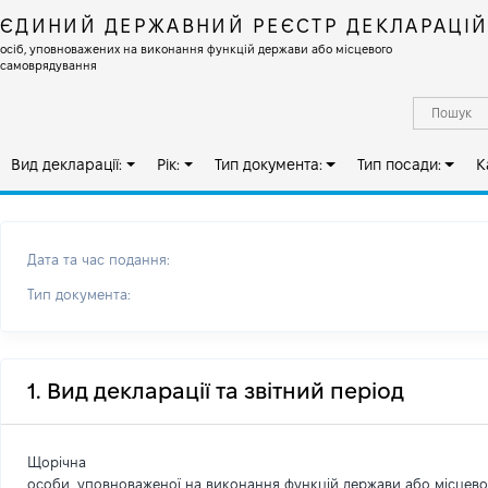
ЄДИНИЙ ДЕРЖАВНИЙ РЕЄСТР ДЕКЛАРАЦІ
осіб, уповноважених на виконання функцій держави або місцевого
самоврядування
Вид декларації:
Рік:
Тип документа:
Тип посади:
К
Дата та час подання:
Тип документа:
1. Вид декларації та звітний період
Щорічна
особи, уповноваженої на виконання функцій держави або місцев