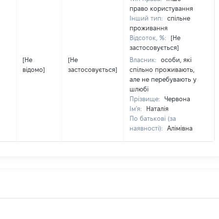
право користування
Інший тип:
спільне
проживання
Відсоток, %:
[Не
застосовується]
[Не
[Не
Власник:
особи, які
відомо]
застосовується]
спільно проживають,
але не перебувають у
шлюбі
Прізвище:
Червона
Ім'я:
Наталія
По батькові (за
наявності):
Алімівна