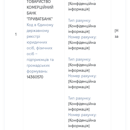
ТОВАРИСТВО
[Конфіденційна
КОМЕРЦІЙНИЙ
інформація]
БАНК
"ПРИВАТБАНК"
Тип рахунку:
Код в Єдиному
[Конфіденційна
державному
[Не
інформація]
1
реєстрі
застосо
Номер рахунку:
юридичних
[Конфіденційна
осіб, фізичних
інформація]
осіб –
Тип рахунку:
підприємців та
[Конфіденційна
громадських
інформація]
формувань:
Номер рахунку:
14360570
[Конфіденційна
інформація]
Тип рахунку:
[Конфіденційна
інформація]
Номер рахунку:
[Конфіденційна
інформація]