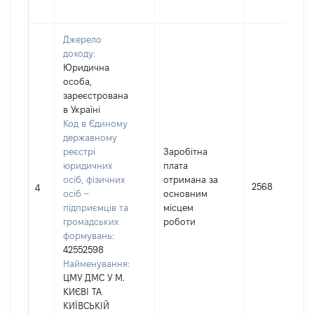
Джерело
доходу:
Юридична
особа,
зареєстрована
в Україні
Код в Єдиному
державному
реєстрі
Заробітна
юридичних
плата
осіб, фізичних
отримана за
2568
4
осіб –
основним
підприємців та
місцем
громадських
роботи
формувань:
42552598
Найменування:
ЦМУ ДМС У М.
КИЄВІ ТА
КИЇВСЬКІЙ