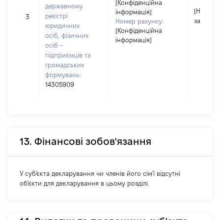
[Конфіденційна
державному
[Не
інформація]
реєстрі
3
застосо
Номер рахунку:
юридичних
[Конфіденційна
осіб, фізичних
інформація]
осіб –
підприємців та
громадських
формувань:
14305909
13. Фінансові зобов'язання
У суб'єкта декларування чи членів його сім'ї відсутні
об'єкти для декларування в цьому розділі.