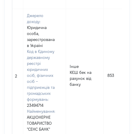
Джерело
доходу:
Юридична
особа,
зареєстрована
в Україні
Код в Єдиному
державному
реєстрі
Інше
юридичних
КЄШ бек на
осіб, фізичних
853
2
рахунок від
осіб –
банку
підприємців та
громадських
формувань:
23494714
Найменування:
АКЦІОНЕРНЕ
ТОВАРИСТВО
"СЕНС БАНК"