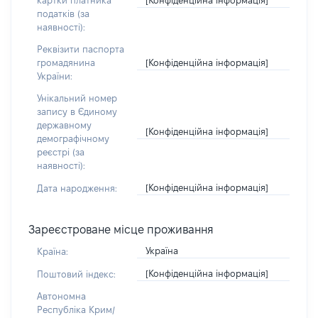
картки платника
податків (за
наявності):
Реквізити паспорта
[Конфіденційна інформація]
громадянина
України:
Унікальний номер
запису в Єдиному
державному
[Конфіденційна інформація]
демографічному
реєстрі (за
наявності):
[Конфіденційна інформація]
Дата народження:
Зареєстроване місце проживання
Україна
Країна:
[Конфіденційна інформація]
Поштовий індекс:
Автономна
Республіка Крим/