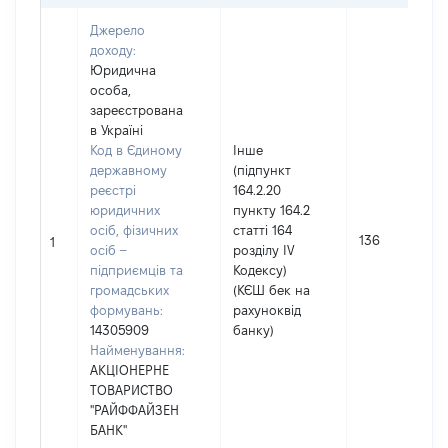
Джерело
доходу:
Юридична
особа,
зареєстрована
в Україні
Код в Єдиному
Інше
державному
(підпункт
реєстрі
164.2.20
юридичних
пункту 164.2
осіб, фізичних
статті 164
136
1
осіб –
розділу IV
підприємців та
Кодексу)
громадських
(КЄШ бек на
формувань:
рахуноквід
14305909
банку)
Найменування:
АКЦІОНЕРНЕ
ТОВАРИСТВО
"РАЙФФАЙЗЕН
БАНК"