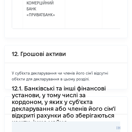
КОМЕРЦІЙНИЙ
БАНК
«ПРИВАТБАНК»
12. Грошові активи
У суб'єкта декларування чи членів його сім'ї відсутні
об'єкти для декларування в цьому розділі.
12.1. Банківські та інші фінансові
установи, у тому числі за
кордоном, у яких у суб'єкта
декларування або членів його сім'ї
відкриті рахунки або зберігаються
кошти, інше майно
ІНФОР