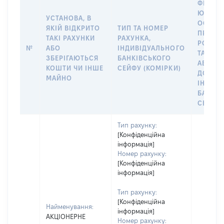
ФІЗИЧН
ЮРИДИ
УСТАНОВА, В
ОСОБУ,
ЯКІЙ ВІДКРИТО
ТИП ТА НОМЕР
ПРАВО
ТАКІ РАХУНКИ
РАХУНКА,
РОЗПО
№
АБО
ІНДИВІДУАЛЬНОГО
ТАКИМ
ЗБЕРІГАЮТЬСЯ
БАНКІВСЬКОГО
АБО М
КОШТИ ЧИ ІНШЕ
СЕЙФУ (КОМІРКИ)
ДО
МАЙНО
ІНДИВ
БАНКІ
СЕЙФУ 
Тип рахунку:
[Конфіденційна
інформація]
Номер рахунку:
[Конфіденційна
інформація]
Тип рахунку:
[Конфіденційна
Найменування:
інформація]
АКЦІОНЕРНЕ
Номер рахунку: