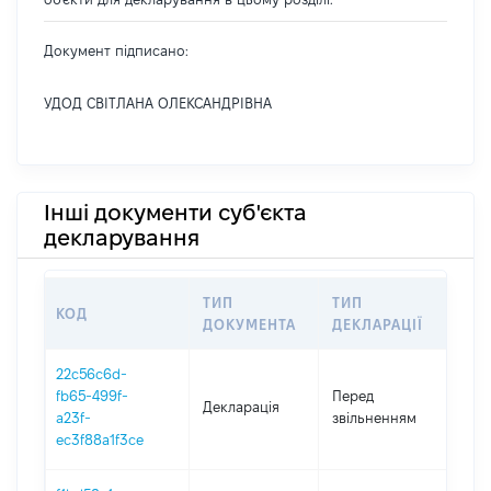
Документ підписано:
УДОД СВІТЛАНА ОЛЕКСАНДРІВНА
Інші документи суб'єкта
декларування
ТИП
ТИП
КОД
ПЕ
ДОКУМЕНТА
ДЕКЛАРАЦІЇ
22c56c6d-
01.0
fb65-499f-
Перед
Декларація
-
a23f-
звільненням
12.
ec3f88a1f3ce