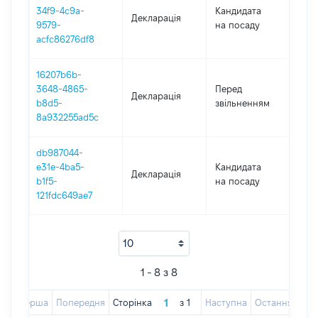
34f9-4c9a-
Кандидата
Декларація
202
9579-
на посаду
acfc86276df8
16207b6b-
01.0
3648-4865-
Перед
Декларація
-
b8d5-
звільненням
31.
8a932255ad5c
db987044-
e31e-4ba5-
Кандидата
Декларація
202
b1f5-
на посаду
121fdc649ae7
1 - 8 з 8
Перша
Попередня
Сторінка
з
1
Наступна
Остання