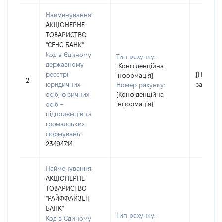
Найменування:
АКЦІОНЕРНЕ
ТОВАРИСТВО
"СЕНС БАНК"
Код в Єдиному
Тип рахунку:
державному
[Конфіденційна
реєстрі
[Не
інформація]
2
юридичних
застосо
Номер рахунку:
осіб, фізичних
[Конфіденційна
інформація]
осіб –
підприємців та
громадських
формувань:
23494714
Найменування:
АКЦІОНЕРНЕ
ТОВАРИСТВО
"РАЙФФАЙЗЕН
БАНК"
Тип рахунку:
Код в Єдиному