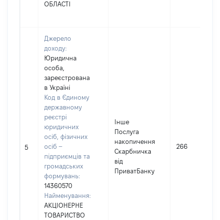
ОБЛАСТІ
Джерело
доходу:
Юридична
особа,
зареєстрована
в Україні
Код в Єдиному
державному
реєстрі
Інше
юридичних
Послуга
осіб, фізичних
накопичення
осіб –
266
5
Скарбничка
підприємців та
від
громадських
ПриватБанку
формувань:
14360570
Найменування:
АКЦІОНЕРНЕ
ТОВАРИСТВО