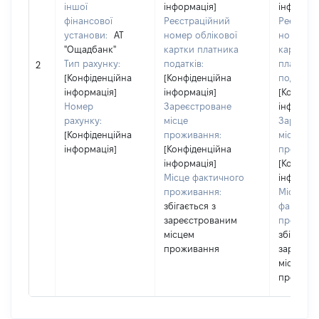
іншої
інформація]
інформац
фінансової
Реєстраційний
Реєстра
установи:
АТ
номер облікової
номер об
"Ощадбанк"
картки платника
картки
Тип рахунку:
податків:
платник
2
[Конфіденційна
[Конфіденційна
податків:
інформація]
інформація]
[Конфіде
Номер
Зареєстроване
інформац
рахунку:
місце
Зареєст
[Конфіденційна
проживання:
місце
інформація]
[Конфіденційна
прожива
інформація]
[Конфіде
Місце фактичного
інформац
проживання:
Місце
збігається з
фактичн
зареєстрованим
прожива
місцем
збігаєтьс
проживання
зареєст
місцем
прожива