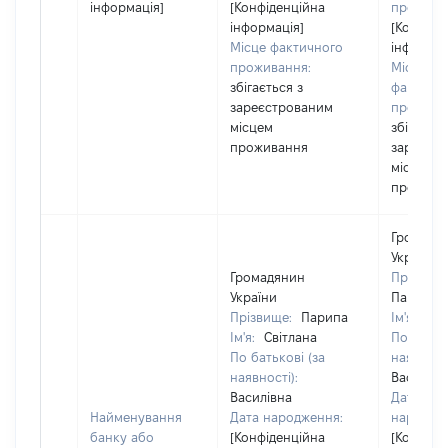
інформація]
[Конфіденційна
прожива
інформація]
[Конфіде
Місце фактичного
інформац
проживання:
Місце
збігається з
фактичн
зареєстрованим
прожива
місцем
збігаєтьс
проживання
зареєст
місцем
прожива
Громадя
України
Громадянин
Прізвище
України
Парипа
Прізвище:
Парипа
Ім'я:
Сві
Ім'я:
Світлана
По батько
По батькові (за
наявності
наявності):
Василівн
Василівна
Дата
Найменування
Дата народження:
народже
банку або
[Конфіденційна
[Конфіде