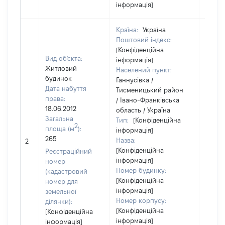
інформація]
Країна:
Україна
Поштовий індекс:
[Конфіденційна
Вид об'єкта:
інформація]
Житловий
Населений пункт:
будинок
Ганнусівка /
Дата набуття
Тисменицький район
права:
/ Івано-Франківська
18.06.2012
область / Україна
Загальна
Тип:
[Конфіденційна
2
площа (м
):
інформація]
265
Назва:
[Не ві
2
[Конфіденційна
Реєстраційний
інформація]
номер
Номер будинку:
(кадастровий
[Конфіденційна
номер для
інформація]
земельної
Номер корпусу:
ділянки):
[Конфіденційна
[Конфіденційна
інформація]
інформація]