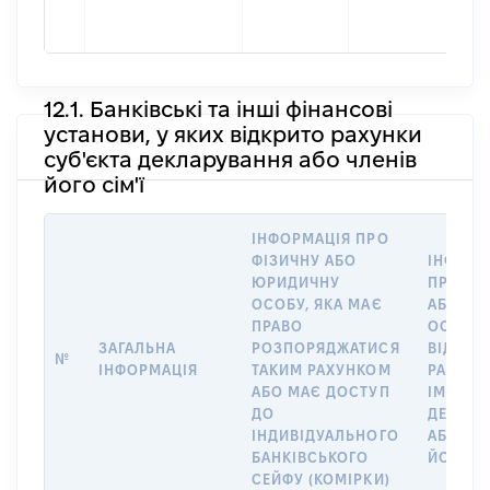
ная
ВА
12.1. Банківські та інші фінансові
установи, у яких відкрито рахунки
суб'єкта декларування або членів
його сім'ї
ІНФОРМАЦІЯ ПРО
ФІЗИЧНУ АБО
ІНФОРМ
ЮРИДИЧНУ
ПРО ФІ
ОСОБУ, ЯКА МАЄ
АБО Ю
ПРАВО
ОСОБУ,
ЗАГАЛЬНА
РОЗПОРЯДЖАТИСЯ
ВІДКРИ
№
ІНФОРМАЦІЯ
ТАКИМ РАХУНКОМ
РАХУНО
АБО МАЄ ДОСТУП
ІМ’Я СУ
ДО
ДЕКЛАР
ІНДИВІДУАЛЬНОГО
АБО ЧЛ
БАНКІВСЬКОГО
ЙОГО СІ
СЕЙФУ (КОМІРКИ)