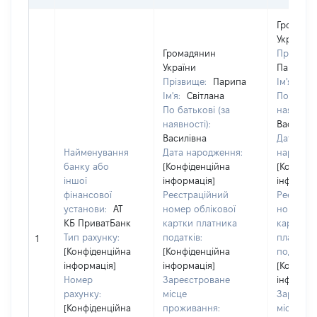
Громадя
України
Громадянин
Прізвище
України
Парипа
Прізвище:
Парипа
Ім'я:
Сві
Ім'я:
Світлана
По батько
По батькові (за
наявності
наявності):
Василівн
Василівна
Дата
Найменування
Дата народження:
народже
банку або
[Конфіденційна
[Конфіде
іншої
інформація]
інформац
фінансової
Реєстраційний
Реєстра
установи:
АТ
номер облікової
номер об
КБ ПриватБанк
картки платника
картки
Тип рахунку:
податків:
платник
1
[Конфіденційна
[Конфіденційна
податків:
інформація]
інформація]
[Конфіде
Номер
Зареєстроване
інформац
рахунку:
місце
Зареєст
[Конфіденційна
проживання:
місце