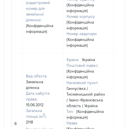
(кадастровий
[Конфіденційна
номер для
інформація]
земельної
Номер корпусу:
ділянки):
[Конфіденційна
[Конфіденційна
інформація]
інформація]
Номер квартири:
[Конфіденційна
інформація]
Країна:
Україна
Поштовий індекс:
[Конфіденційна
Вид об'єкта:
інформація]
Земельна
Населений пункт:
ділянка
Ганнусівка /
Дата набуття
Тисменицький район
права:
/ Івано-Франківська
15.06.2012
область / Україна
Загальна
Тип:
[Конфіденційна
2
площа (м
):
інформація]
2118
Назва:
[Не ві
6
[Конфіденційна