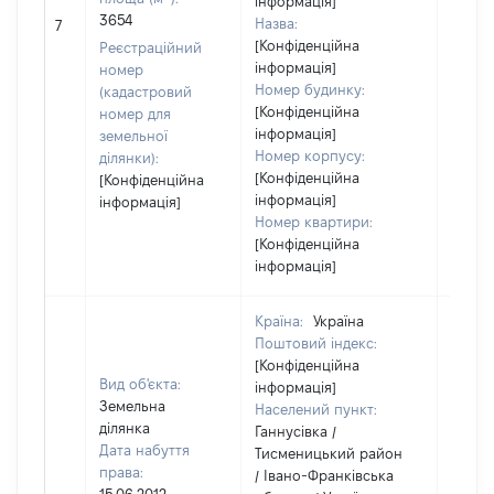
інформація]
3654
Назва:
[Не ві
7
[Конфіденційна
Реєстраційний
інформація]
номер
Номер будинку:
(кадастровий
[Конфіденційна
номер для
інформація]
земельної
Номер корпусу:
ділянки):
[Конфіденційна
[Конфіденційна
інформація]
інформація]
Номер квартири:
[Конфіденційна
інформація]
Країна:
Україна
Поштовий індекс:
[Конфіденційна
Вид об'єкта:
інформація]
Земельна
Населений пункт:
ділянка
Ганнусівка /
Дата набуття
Тисменицький район
права:
/ Івано-Франківська