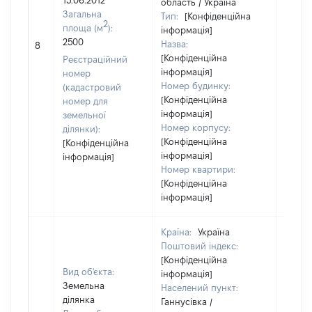
15.06.2012
область / Україна
Загальна
Тип:
[Конфіденційна
2
площа (м
):
інформація]
2500
Назва:
[Не ві
8
[Конфіденційна
Реєстраційний
інформація]
номер
Номер будинку:
(кадастровий
[Конфіденційна
номер для
інформація]
земельної
Номер корпусу:
ділянки):
[Конфіденційна
[Конфіденційна
інформація]
інформація]
Номер квартири:
[Конфіденційна
інформація]
Країна:
Україна
Поштовий індекс:
[Конфіденційна
Вид об'єкта:
інформація]
Земельна
Населений пункт:
ділянка
Ганнусівка /