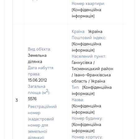
Номер квартири:
[Конфіденційна
інформація]
Країна:
Україна
Поштовий індекс:
[Конфіденційна
Вид об'єкта:
інформація]
Земельна
Населений пункт:
ділянка
Ганнусівка /
Дата набуття
Тисменицький район
права:
/ Івано-Франківська
15.06.2012
область / Україна
Загальна
Тип:
[Конфіденційна
2
площа (м
):
інформація]
5576
Назва:
[Не ві
3
[Конфіденційна
Реєстраційний
інформація]
номер
Номер будинку:
(кадастровий
[Конфіденційна
номер для
інформація]
земельної
Номер корпусу:
ділянки):