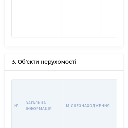
3. Об'єкти нерухомості
ВАРТ
ДАТУ
НАБУ
ЗАГАЛЬНА
ПРАВ
№
МІСЦЕЗНАХОДЖЕННЯ
ІНФОРМАЦІЯ
ЗА
ОСТ
ГРО
ОЦІ