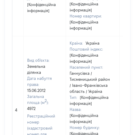
[Конфіденційна
[Конфіденційна
інформація]
інформація]
Номер квартири:
[Конфіденційна
інформація]
Країна:
Україна
Поштовий індекс:
[Конфіденційна
Вид об'єкта:
інформація]
Земельна
Населений пункт:
ділянка
Ганнусівка /
Дата набуття
Тисменицький район
права:
/ Івано-Франківська
15.06.2012
область / Україна
Загальна
Тип:
[Конфіденційна
2
площа (м
):
інформація]
4972
Назва:
[Не ві
4
[Конфіденційна
Реєстраційний
інформація]
номер
Номер будинку:
(кадастровий
[Конфіденційна
номер для