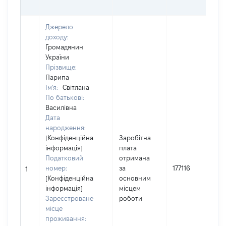
Джерело
доходу:
Громадянин
України
Прізвище:
Парипа
Ім'я:
Світлана
По батькові:
Василівна
Дата
народження:
[Конфіденційна
Заробітна
інформація]
плата
Податковий
отримана
номер:
за
177116
1
[Конфіденційна
основним
інформація]
місцем
Зареєстроване
роботи
місце
проживання: