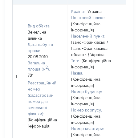
Країна:
Україна
Поштовий індекс:
[Конфіденційна
Вид об'єкта:
інформація]
Земельна
Населений пункт:
ділянка
Івано-Франківськ /
Дата набуття
Івано-Франківська
права:
область / Україна
20.08.2010
Тип:
[Конфіденційна
Загальна
інформація]
2
площа (м
):
Назва:
781
[Не ві
1
[Конфіденційна
Реєстраційний
інформація]
номер
Номер будинку:
(кадастровий
[Конфіденційна
номер для
інформація]
земельної
Номер корпусу:
ділянки):
[Конфіденційна
[Конфіденційна
інформація]
інформація]
Номер квартири:
[Конфіденційна