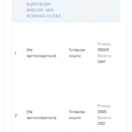
ВІДПОВІДНІ
ОБ
ВНЕСКИ, АБО
ФІЗИЧНА ОСОБА
Вла
Прі
ПА
Розмір:
Ім'я
[Не
Готівкові
35000
СВ
1
застосовується]
кошти
Валюта:
По 
UAH
(за
ная
ВА
Вла
Прі
ПА
Розмір:
Ім'я
[Не
Готівкові
3500
СВ
2
застосовується]
кошти
Валюта:
По 
USD
(за