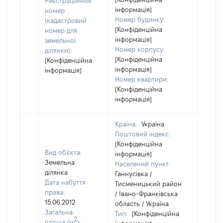
Реєстраційний
інформація]
номер
Номер будинку:
(кадастровий
[Конфіденційна
номер для
інформація]
земельної
Номер корпусу:
ділянки):
[Конфіденційна
[Конфіденційна
інформація]
інформація]
Номер квартири:
[Конфіденційна
інформація]
Країна:
Україна
Поштовий індекс:
[Конфіденційна
Вид об'єкта:
інформація]
Земельна
Населений пункт:
ділянка
Ганнусівка /
Дата набуття
Тисменицький район
права:
/ Івано-Франківська
15.06.2012
область / Україна
Загальна
Тип:
[Конфіденційна
2
площа (м
):