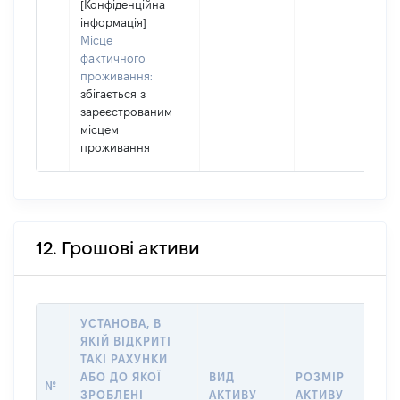
[Конфіденційна
інформація]
Місце
фактичного
проживання:
збігається з
зареєстрованим
місцем
проживання
12. Грошові активи
УСТАНОВА, В
ЯКІЙ ВІДКРИТІ
ТАКІ РАХУНКИ
ІН
АБО ДО ЯКОЇ
ВИД
РОЗМІР
Щ
№
ЗРОБЛЕНІ
АКТИВУ
АКТИВУ
ПР