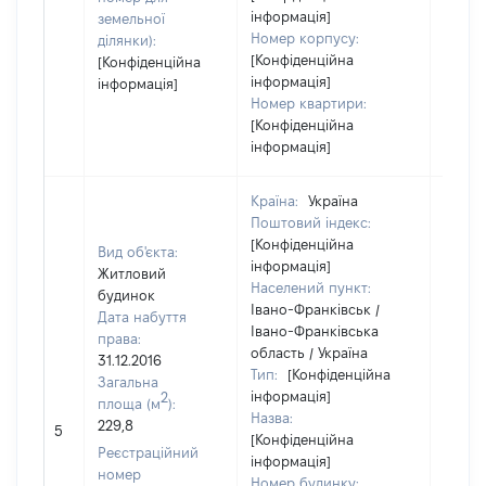
інформація]
земельної
Номер корпусу:
ділянки):
[Конфіденційна
[Конфіденційна
інформація]
інформація]
Номер квартири:
[Конфіденційна
інформація]
Країна:
Україна
Поштовий індекс:
[Конфіденційна
Вид об'єкта:
інформація]
Житловий
Населений пункт:
будинок
Івано-Франківськ /
Дата набуття
Івано-Франківська
права:
область / Україна
31.12.2016
Тип:
[Конфіденційна
Загальна
інформація]
2
площа (м
):
Назва:
229,8
[Не ві
5
[Конфіденційна
Реєстраційний
інформація]
номер
Номер будинку: