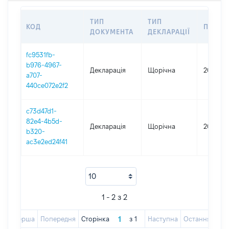
ТИП
ТИП
КОД
ПЕРІО
ДОКУМЕНТА
ДЕКЛАРАЦІЇ
fc9531fb-
b976-4967-
Декларація
Щорічна
2019
a707-
440ce072e2f2
c73d47d1-
82e4-4b5d-
Декларація
Щорічна
2016
b320-
ac3e2ed24f41
1 - 2 з 2
Перша
Попередня
Сторінка
з
1
Наступна
Остання