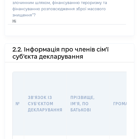
злочинним шляхом, фінансуванню тероризму та
фінансуванню розповсюдження зброї масового
знищення”?
Ні
2.2. Інформація про членів сім'ї
суб'єкта декларування
ЗВ'ЯЗОК ІЗ
ПРІЗВИЩЕ,
№
СУБ'ЄКТОМ
ІМ'Я, ПО
ГРОМАДЯН
ДЕКЛАРУВАННЯ
БАТЬКОВІ