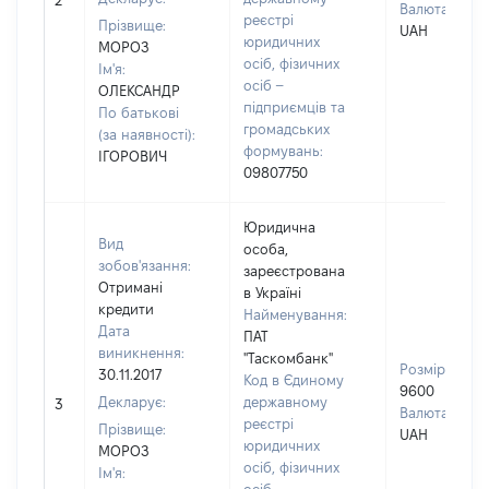
2
Валюта:
реєстрі
Прізвище:
UAH
юридичних
МОРОЗ
осіб, фізичних
Ім'я:
осіб –
ОЛЕКСАНДР
підприємців та
По батькові
громадських
(за наявності):
формувань:
ІГОРОВИЧ
09807750
Юридична
Вид
особа,
зобов'язання:
зареєстрована
Отримані
в Україні
кредити
Найменування:
Дата
ПАТ
виникнення:
"Таскомбанк"
Розмір:
30.11.2017
Код в Єдиному
9600
Декларує:
державному
3
Валюта:
реєстрі
Прізвище:
UAH
юридичних
МОРОЗ
осіб, фізичних
Ім'я: