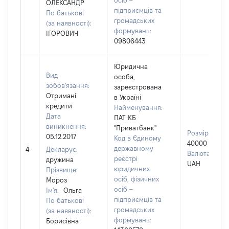
осіб –
ОЛЕКСАНДР
підприємців та
По батькові
громадських
(за наявності):
формувань:
ІГОРОВИЧ
09806443
Юридична
Вид
особа,
зобов'язання:
зареєстрована
Отримані
в Україні
кредити
Найменування:
Дата
ПАТ КБ
виникнення:
"Приватбанк"
Розмір:
05.12.2017
Код в Єдиному
40000
державному
4
Декларує:
Валюта:
реєстрі
дружина
UAH
юридичних
Прізвище:
осіб, фізичних
Мороз
осіб –
Ім'я:
Ольга
підприємців та
По батькові
громадських
(за наявності):
формувань:
Борисівна