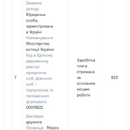
Джерело
доходу:
Юридична
особа,
зареєстрована
в Україні
Найменування:
Міністерство
юстиції України
Код в Єдиному
Заробітна
державному
плата
реєстрі
отримана
юридичних
7
за
82379
осіб, фізичних
основним
осіб –
місцем
підприємців та
роботи
громадських
формувань:
00015622
Декларує:
дружина
Прізвище:
Мороз