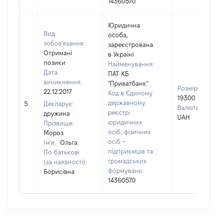
14360570
Юридична
Вид
особа,
зобов'язання:
зареєстрована
Отримані
в Україні
позики
Найменування:
Дата
ПАТ КБ
виникнення:
"Приватбанк"
Розмір:
22.12.2017
Код в Єдиному
19300
державному
5
Декларує:
Валюта:
реєстрі
дружина
UAH
юридичних
Прізвище:
осіб, фізичних
Мороз
осіб –
Ім'я:
Ольга
підприємців та
По батькові
громадських
(за наявності):
формувань:
Борисівна
14360570