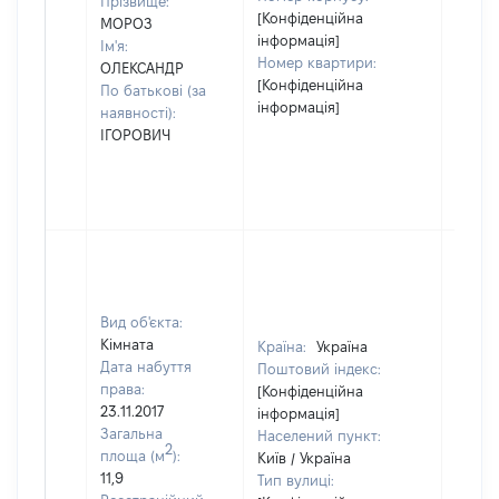
Прізвище:
[Конфіденційна
МОРОЗ
інформація]
Ім'я:
Номер квартири:
ОЛЕКСАНДР
[Конфіденційна
По батькові (за
інформація]
наявності):
ІГОРОВИЧ
Вид об'єкта:
Кімната
Країна:
Україна
Дата набуття
Поштовий індекс:
права:
[Конфіденційна
23.11.2017
інформація]
Загальна
Населений пункт:
2
площа (м
):
Київ / Україна
11,9
Тип вулиці: