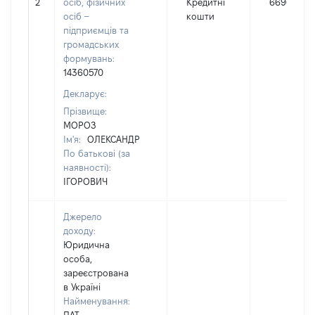
2
осіб, фізичних
Кредитні
6696
осіб –
кошти
підприємців та
громадських
формувань:
14360570
Декларує:
Прізвище:
МОРОЗ
Ім'я:
ОЛЕКСАНДР
По батькові (за
наявності):
ІГОРОВИЧ
Джерело
доходу:
Юридична
особа,
зареєстрована
в Україні
Найменування: