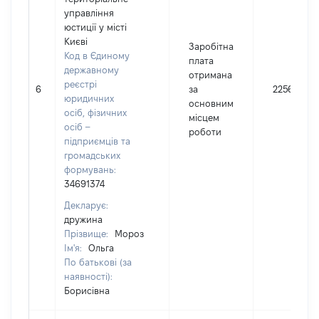
управління
юстиції у місті
Києві
Заробітна
Код в Єдиному
плата
державному
отримана
реєстрі
6
за
22568
юридичних
основним
осіб, фізичних
місцем
осіб –
роботи
підприємців та
громадських
формувань:
34691374
Декларує:
дружина
Прізвище:
Мороз
Ім'я:
Ольга
По батькові (за
наявності):
Борисівна