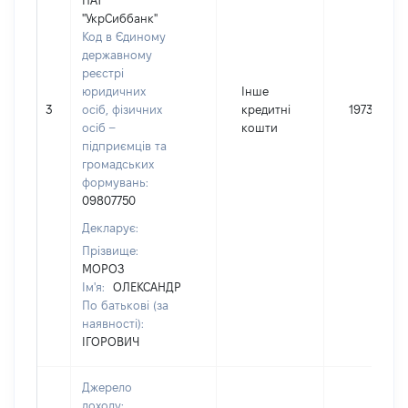
ПАТ
"УкрСиббанк"
Код в Єдиному
державному
реєстрі
юридичних
Інше
3
осіб, фізичних
кредитні
19739
осіб –
кошти
підприємців та
громадських
формувань:
09807750
Декларує:
Прізвище:
МОРОЗ
Ім'я:
ОЛЕКСАНДР
По батькові (за
наявності):
ІГОРОВИЧ
Джерело
доходу: