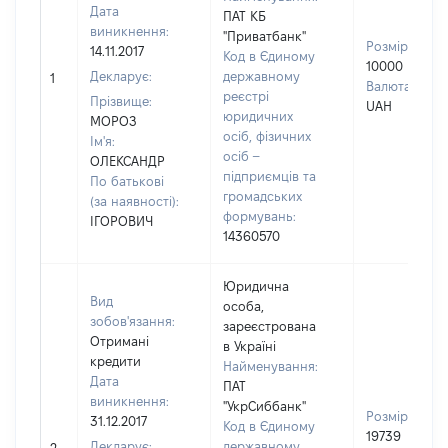
Дата
ПАТ КБ
виникнення:
"Приватбанк"
Розмір:
14.11.2017
Код в Єдиному
10000
Декларує:
державному
1
Валюта:
реєстрі
Прізвище:
UAH
юридичних
МОРОЗ
осіб, фізичних
Ім'я:
осіб –
ОЛЕКСАНДР
підприємців та
По батькові
громадських
(за наявності):
формувань:
ІГОРОВИЧ
14360570
Юридична
Вид
особа,
зобов'язання:
зареєстрована
Отримані
в Україні
кредити
Найменування:
Дата
ПАТ
виникнення:
"УкрСиббанк"
Розмір:
31.12.2017
Код в Єдиному
19739
Декларує:
державному