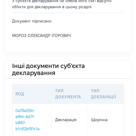
У суб'єкта декларування чи членів його сім'ї відсутні
об'єкти для декларування в цьому розділі.
Документ підписано:
МОРОЗ ОЛЕКСАНДР ІГОРОВИЧ
Інші документи суб'єкта
декларування
ТИП
ТИП
КОД
ПЕР
ДОКУМЕНТА
ДЕКЛАРАЦІЇ
0a76e53b-
e9fd-4d71-
Декларація
Щорічна
202
b887-
b1c62bf91c1a