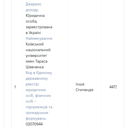
Джерело
доходу:
Юридична
особа,
зареєстрована
в Україні
Найменування:
Київський
національний
університет
імені Тараса
Шевченка
Код в Єдиному
державному
реєстрі
Інше
1
44734
юридичних
Стипендія
осіб, фізичних
осіб –
підприємців та
громадських
формувань:
02070944