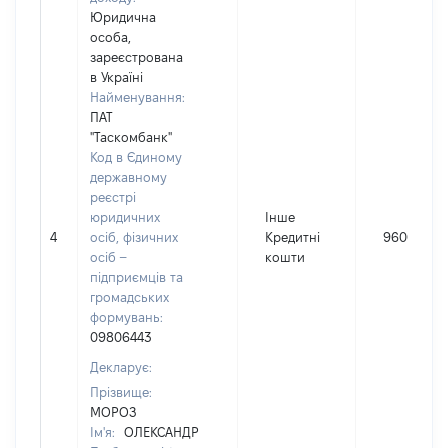
Юридична
особа,
зареєстрована
в Україні
Найменування:
ПАТ
"Таскомбанк"
Код в Єдиному
державному
реєстрі
юридичних
Інше
4
осіб, фізичних
Кредитні
9600
осіб –
кошти
підприємців та
громадських
формувань:
09806443
Декларує:
Прізвище:
МОРОЗ
Ім'я:
ОЛЕКСАНДР