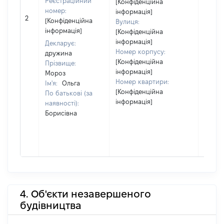
Реєстраційний
[Конфіденційна
номер:
інформація]
[Не
2
[Конфіденційна
Вулиця:
відом
інформація]
[Конфіденційна
інформація]
Декларує:
Номер корпусу:
дружина
[Конфіденційна
Прізвище:
інформація]
Мороз
Номер квартири:
Ім'я:
Ольга
[Конфіденційна
По батькові (за
інформація]
наявності):
Борисівна
4. Об'єкти незавершеного
будівництва