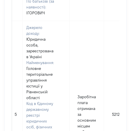
По батькові (за
наявності):
ІГОРОВИЧ
Джерело
доходу:
Юридична
особа,
зареєстрована
в Україні
Найменування:
Головне
територіальне
управління
юстиції у
Рівненській
Заробітна
області
плата
Код в Єдиному
отримана
державному
5
за
52124
реєстрі
основним
юридичних
місцем
осіб, фізичних