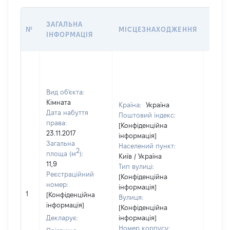
ВАРТ
ЗАГАЛЬНА
№
МІСЦЕЗНАХОДЖЕННЯ
НА Д
ІНФОРМАЦІЯ
НАБУ
Вид об'єкта:
Кімната
Країна:
Україна
Дата набуття
Поштовий індекс:
права:
[Конфіденційна
23.11.2017
інформація]
Загальна
Населений пункт:
2
площа (м
):
Київ / Україна
11,9
Тип вулиці:
Реєстраційний
[Конфіденційна
номер:
інформація]
[Не
1
[Конфіденційна
Вулиця:
відом
інформація]
[Конфіденційна
Декларує:
інформація]
Номер корпусу: