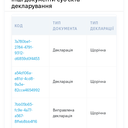
декларування
ТИП
ТИП
КОД
ПЕ
ДОКУМЕНТА
ДЕКЛАРАЦІЇ
7a780be1-
2784-4791-
Декларація
Щорічна
202
9312-
d6859d0f4453
a54d106a-
e81d-4cd8-
Декларація
Щорічна
202
9a3e-
82cce4654992
7bb05b65-
fc9e-4a77-
Виправлена
Щорічна
202
a567-
декларація
8ffeb8bb4f16