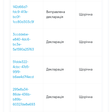
142d66d7-
fdc9-417e-
Виправлена
Щорічна
202
bc0f-
декларація
1cc80d303c5f
3ccddebe-
e840-4dc6-
Декларація
Щорічна
202
bc3e-
5a1590a25763
51dde322-
4cbc-47d5-
Декларація
Щорічна
202
95f9-
b6ee4d7f4ecd
295e8a34-
86de-436b-
Декларація
Щорічна
202
b89b-
60327de8e693