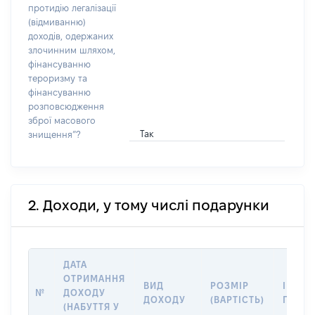
протидію легалізації
(відмиванню)
доходів, одержаних
злочинним шляхом,
фінансуванню
тероризму та
фінансуванню
розповсюдження
зброї масового
Так
знищення”?
2. Доходи, у тому числі подарунки
ДАТА
ОТРИМАННЯ
ВИД
РОЗМІР
ІНФОР
№
ДОХОДУ
ДОХОДУ
(ВАРТІСТЬ)
ПРО 
(НАБУТТЯ У