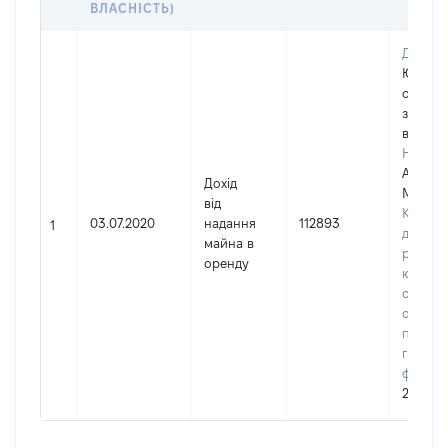
ВЛАСНІСТЬ)
Джерел
Юриди
особа,
зареєс
в Украї
Наймен
АТ "Пір
Дохід
МКБ"
від
Код в 
03.07.2020
надання
112893
1
держа
майна в
реєстрі
оренду
юриди
осіб, ф
осіб –
підпри
громад
формув
200342