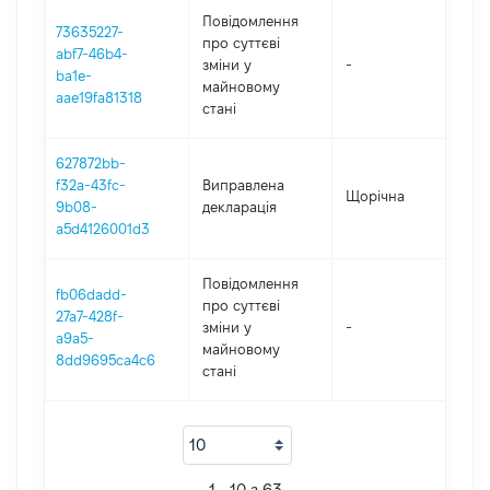
Повідомлення
73635227-
про суттєві
abf7-46b4-
зміни y
-
202
ba1e-
майновому
aae19fa81318
стані
627872bb-
f32a-43fc-
Виправлена
Щорічна
202
9b08-
декларація
a5d4126001d3
Повідомлення
fb06dadd-
про суттєві
27a7-428f-
зміни y
-
202
a9a5-
майновому
8dd9695ca4c6
стані
1 - 10 з 63