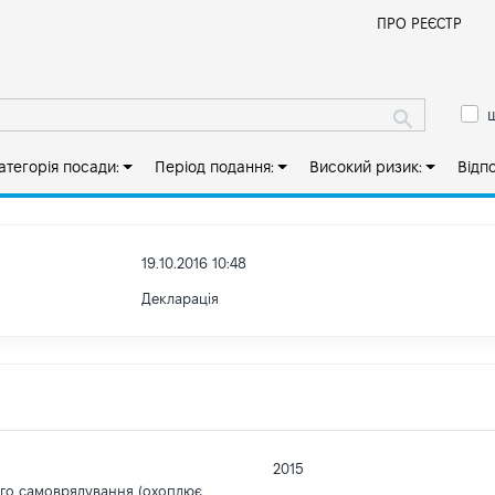
Й
ПРО РЕЄСТР
ш
атегорія посади:
Період подання:
Високий ризик:
Відп
19.10.2016 10:48
Декларація
2015
ого самоврядування (охоплює