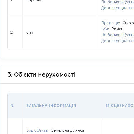
По батькові (за н
Дата народженн
Прізвище:
Соско
Ім'я:
Роман
2
син
По батькові (за н
Дата народженн
3. Об'єкти нерухомості
№
ЗАГАЛЬНА ІНФОРМАЦІЯ
МІСЦЕЗНАХ
Вид об'єкта:
Земельна ділянка