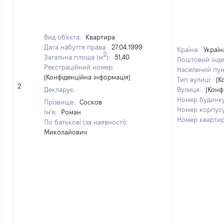
Вид об'єкта:
Квартира
Дата набуття права:
27.04.1999
Країна:
Україн
2
Загальна площа (м
):
51,40
Поштовий інде
Реєстраційний номер:
Населений пун
[Конфіденційна інформація]
Тип вулиці:
[К
2
Декларує:
Вулиця:
[Конф
Номер будинк
Прізвище:
Сосков
Номер корпус
Ім'я:
Роман
Номер кварти
По батькові (за наявності):
Миколайович