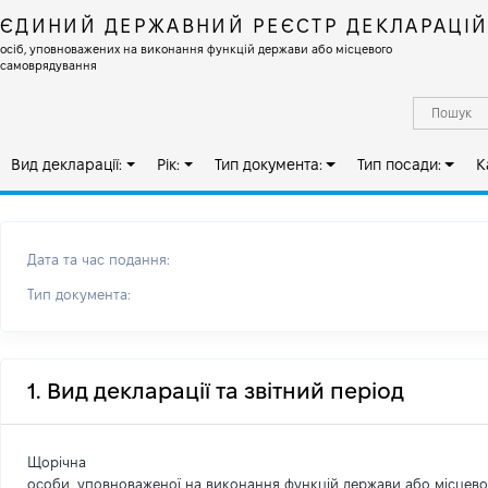
ЄДИНИЙ ДЕРЖАВНИЙ РЕЄСТР ДЕКЛАРАЦІ
осіб, уповноважених на виконання функцій держави або місцевого
самоврядування
Вид декларації:
Рік:
Тип документа:
Тип посади:
К
Дата та час подання:
Тип документа:
1. Вид декларації та звітний період
Щорічна
особи, уповноваженої на виконання функцій держави або місцев