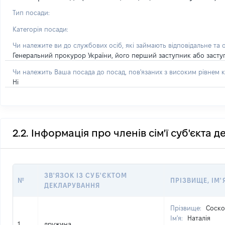
Тип посади:
Категорія посади:
Чи належите ви до службових осіб, які займають відповідальне та 
Генеральний прокурор України, його перший заступник або засту
Чи належить Ваша посада до посад, пов'язаних з високим рівнем к
Ні
2.2. Інформація про членів сім'ї суб'єкта 
ЗВ'ЯЗОК ІЗ СУБ'ЄКТОМ
№
ПРІЗВИЩЕ, ІМ'
ДЕКЛАРУВАННЯ
Прізвище:
Соско
Ім'я:
Наталія
1
дружина