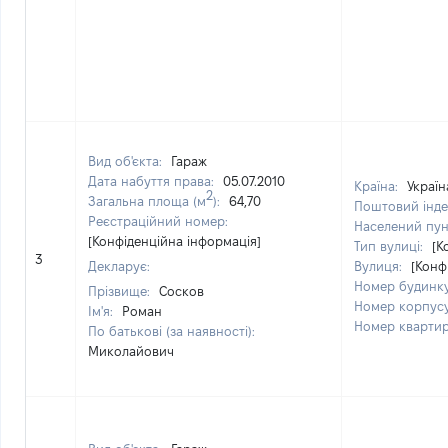
Вид об'єкта:
Гараж
Дата набуття права:
05.07.2010
Країна:
Україн
2
Загальна площа (м
):
64,70
Поштовий інде
Реєстраційний номер:
Населений пун
[Конфіденційна інформація]
Тип вулиці:
[К
3
Декларує:
Вулиця:
[Конф
Номер будинк
Прізвище:
Сосков
Номер корпус
Ім'я:
Роман
Номер кварти
По батькові (за наявності):
Миколайович