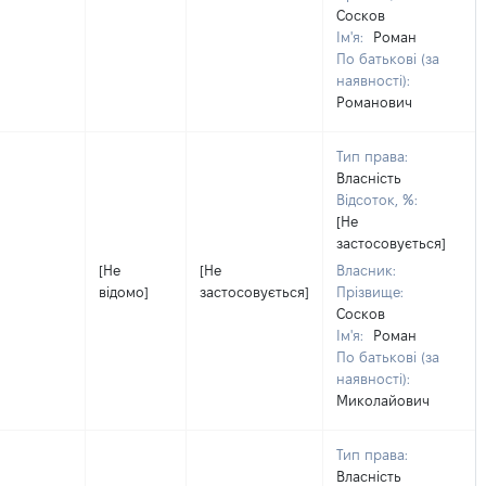
Сосков
Ім'я:
Роман
По батькові (за
наявності):
Романович
Тип права:
Власність
Відсоток, %:
[Не
застосовується]
[Не
[Не
Власник:
відомо]
застосовується]
Прізвище:
Сосков
Ім'я:
Роман
По батькові (за
наявності):
Миколайович
Тип права:
Власність