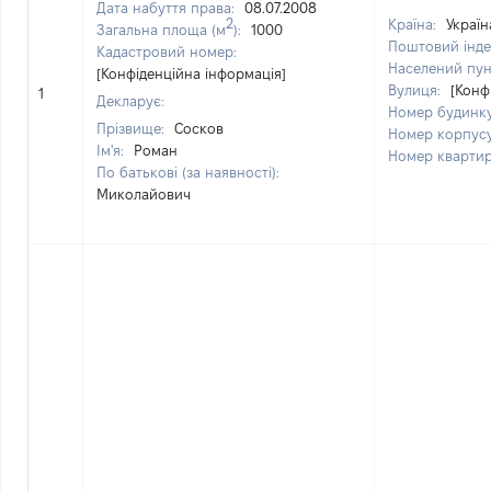
Дата набуття права:
08.07.2008
2
Країна:
Україн
Загальна площа (м
):
1000
Поштовий інде
Кадастровий номер:
Населений пун
[Конфіденційна інформація]
Вулиця:
[Конф
1
Декларує:
Номер будинк
Прізвище:
Сосков
Номер корпус
Ім'я:
Роман
Номер кварти
По батькові (за наявності):
Миколайович