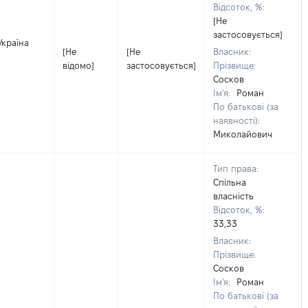
Відсоток, %:
[Не
застосовується]
Україна
[Не
[Не
Власник:
відомо]
застосовується]
Прізвище:
Сосков
Ім'я:
Роман
По батькові (за
наявності):
Миколайович
Тип права:
Спільна
власність
Відсоток, %:
33,33
Власник:
Прізвище:
Сосков
Ім'я:
Роман
По батькові (за