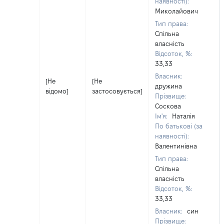
наявності):
Миколайович
Тип права:
Спільна
власність
Відсоток, %:
33,33
Власник:
[Не
[Не
дружина
відомо]
застосовується]
Прізвище:
Соскова
Ім'я:
Наталія
По батькові (за
наявності):
Валентинівна
Тип права:
Спільна
власність
Відсоток, %:
33,33
Власник:
син
Прізвище: