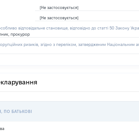
[Не застосовується]
[Не застосовується]
особливо відповідальне становище, відповідно до статті 50 Закону Укра
пник, прокурор
орупційних ризиків, згідно з переліком, затвердженим Національним аг
декларування
Я, ПО БАТЬКОВІ
ва