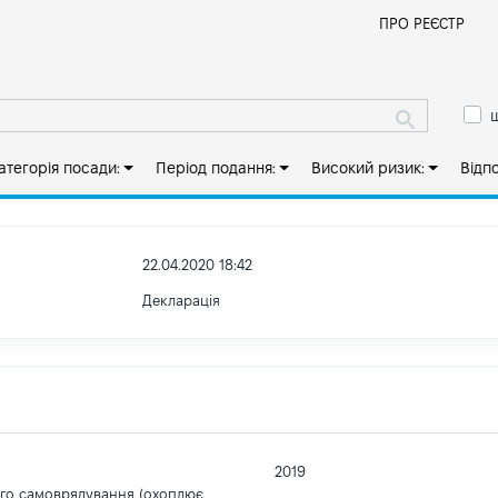
Й
ПРО РЕЄСТР
ш
атегорія посади:
Період подання:
Високий ризик:
Відп
22.04.2020 18:42
Декларація
2019
ого самоврядування (охоплює