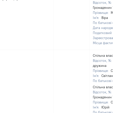
Відсоток, %:
Громадянин 
Прізвище:
М
Ім'я:
Віра
По батькові 
Дата народ
Податковий
Зареєстрова
Місце факти
Спільна влас
Відсоток, %:
дружина
Прізвище:
С
Ім'я:
Світла
По батькові 
Спільна влас
Відсоток, %:
Громадянин 
Прізвище:
С
Ім'я:
Юрій
По батькові 