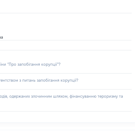
ва
їни “Про запобігання корупції”?
ентством з питань запобігання корупції?
доходів, одержаних злочинним шляхом, фінансуванню тероризму та