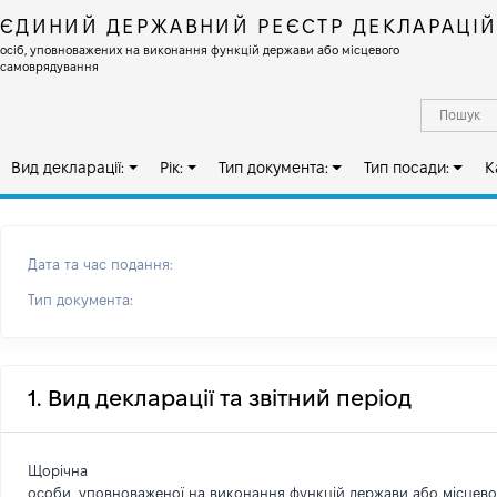
ЄДИНИЙ ДЕРЖАВНИЙ РЕЄСТР ДЕКЛАРАЦІ
осіб, уповноважених на виконання функцій держави або місцевого
самоврядування
Вид декларації:
Рік:
Тип документа:
Тип посади:
К
Дата та час подання:
Тип документа:
1. Вид декларації та звітний період
Щорічна
особи, уповноваженої на виконання функцій держави або місцев