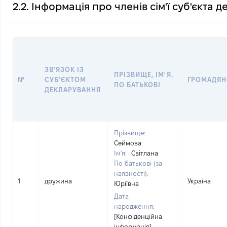
2.2. Інформація про членів сім'ї суб'єкта 
ЗВ'ЯЗОК ІЗ
ПРІЗВИЩЕ, ІМ'Я,
№
СУБ'ЄКТОМ
ГРОМАДЯН
ПО БАТЬКОВІ
ДЕКЛАРУВАННЯ
Прізвище:
Сеймова
Ім'я:
Світлана
По батькові (за
наявності):
1
дружина
Україна
Юріївна
Дата
народження:
[Конфіденційна
інформація]