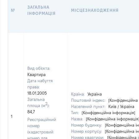
ЗАГАЛЬНА
№
МІСЦЕЗНАХОДЖЕННЯ
ІНФОРМАЦІЯ
Вид об'єкта:
Квартира
Дата набуття
права:
18.01.2005
Країна:
Україна
Загальна
Поштовий індекс:
[Конфіденційна
2
площа (м
):
Населений пункт:
Київ / Україна
84,7
Тип:
[Конфіденційна інформація]
1
Назва:
[Конфіденційна інформація
Реєстраційний
Номер будинку:
[Конфіденційна і
номер
Номер корпусу:
[Конфіденційна і
(кадастровий
Номер квартири:
[Конфіденційна 
номер для