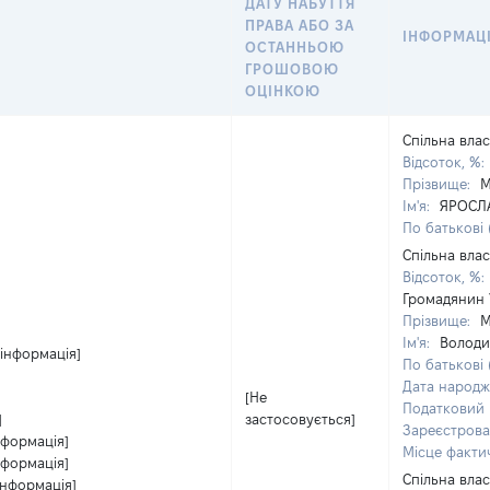
ДАТУ НАБУТТЯ
ПРАВА АБО ЗА
ІНФОРМАЦІ
ОСТАННЬОЮ
ГРОШОВОЮ
ОЦІНКОЮ
Спільна влас
Відсоток, %:
Прізвище:
М
Ім'я:
ЯРОСЛ
По батькові 
Спільна влас
Відсоток, %:
Громадянин 
Прізвище:
М
Ім'я:
Волод
 інформація]
По батькові 
Дата народ
[Не
Податковий
]
застосовується]
Зареєстрова
нформація]
Місце факти
нформація]
Спільна влас
інформація]