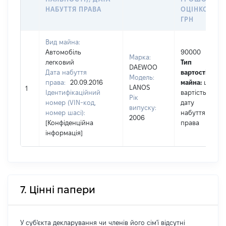
НАБУТТЯ ПРАВА
ОЦІНКОЮ,
ГРН
Вид майна:
Автомобіль
90000
Марка:
легковий
Тип
DAEWOO
Дата набуття
вартості
Модель:
права:
20.09.2016
майна:
це
LANOS
1
Ідентифікаційний
вартість на
Рік
номер (VIN-код,
дату
випуску:
номер шасі):
набуття
2006
[Конфіденційна
права
інформація]
7. Цінні папери
У суб'єкта декларування чи членів його сім'ї відсутні