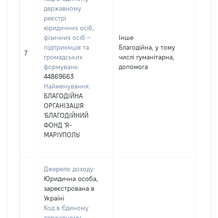
державному
реєстрі
юридичних осіб,
фізичних осіб –
Інше
підприємців та
Благодійна, у тому
105
7
громадських
числі гуманітарна,
формувань:
допомога
44869663
Найменування:
БЛАГОДІЙНА
ОРГАНІЗАЦІЯ
'БЛАГОДІЙНИЙ
ФОНД 'Я-
МАРІУПОЛЬ'
Джерело доходу:
Юридична особа,
зареєстрована в
Україні
Код в Єдиному
державному