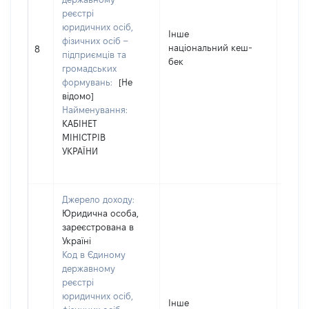
реєстрі
юридичних осіб,
Інше
фізичних осіб –
національний кеш-
1027
8
підприємців та
бек
громадських
формувань:
[Не
відомо]
Найменування:
КАБІНЕТ
МІНІСТРІВ
УКРАЇНИ
Джерело доходу:
Юридична особа,
зареєстрована в
Україні
Код в Єдиному
державному
реєстрі
юридичних осіб,
Інше