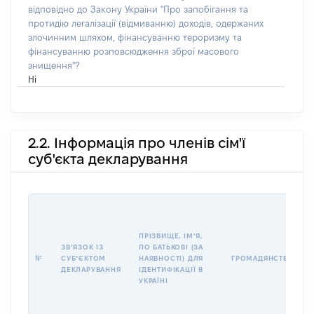
відповідно до Закону України "Про запобігання та
протидію легалізації (відмиванню) доходів, одержаних
злочинним шляхом, фінансуванню тероризму та
фінансуванню розповсюдження зброї масового
знищення"?
Ні
2.2. Інформація про членів сім'ї
суб'єкта декларування
ПРІЗВИЩЕ, ІМʼЯ,
ЗВʼЯЗОК ІЗ
ПО БАТЬКОВІ (ЗА
№
СУБʼЄКТОМ
НАЯВНОСТІ) ДЛЯ
ГРОМАДЯНСТВО
ДЕКЛАРУВАННЯ
ІДЕНТИФІКАЦІЇ В
УКРАЇНІ