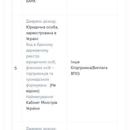
БАНК'
Джерело доходу:
Юридична особа,
зареєстрована в
Україні
Код в Єдиному
державному
реєстрі
юридичних осіб,
Інше
фізичних осіб –
Єпідтримка(Виплата
1000
5
підприємців та
ВПО)
громадських
формувань:
[Не
відомо]
Найменування:
Кабінет Міністрів
України
Джерело доходу: