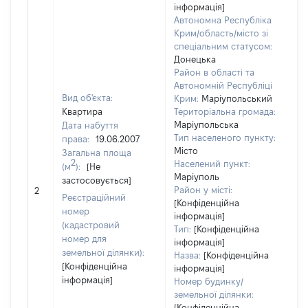
інформація]
Автономна Республіка
Крим/область/місто зі
спеціальним статусом:
Донецька
Район в області та
Автономній Республіці
Вид об'єкта:
Крим:
Маріупольський
Квартира
Територіальна громада:
Маріупольська
Дата набуття
Тип населеного пункту:
права:
19.06.2007
Місто
Загальна площа
2
Населений пункт:
(м
):
[Не
Маріуполь
застосовується]
[Н
Район у місті:
2
за
Реєстраційний
[Конфіденційна
номер
інформація]
(кадастровий
Тип:
[Конфіденційна
номер для
інформація]
земельної ділянки):
Назва:
[Конфіденційна
[Конфіденційна
інформація]
інформація]
Номер будинку/
земельної ділянки:
[Конфіденційна