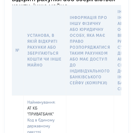
кошти, інше майно
ІНФОР
ІНФОРМАЦІЯ ПРО
ІНШУ 
ІНШУ ФІЗИЧНУ
АБО Ю
АБО ЮРИДИЧНУ
ОСОБУ,
УСТАНОВА, В
ОСОБУ, ЯКА МАЄ
ВІДКР
ЯКІЙ ВІДКРИТІ
ПРАВО
РАХУНО
РАХУНКИ АБО
РОЗПОРЯДЖАТИСЯ
СУБ’ЄК
№
ЗБЕРІГАЮТЬСЯ
ТАКИМ РАХУНКОМ
ДЕКЛА
КОШТИ ЧИ ІНШЕ
АБО МАЄ ДОСТУП
АБО ЧЛ
МАЙНО
ДО
СІМ’Ї 
ІНДИВІДУАЛЬНОГО
ДОГОВ
БАНКІВСЬКОГО
ІНДИВ
СЕЙФУ (КОМІРКИ)
БАНКІ
СЕЙФУ 
Найменування:
АТ КБ
"ПРИВАТБАНК"
Код в Єдиному
державному
реєстрі