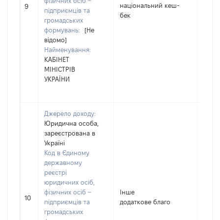
фізичних осіб –
національний кеш-
4842
9
підприємців та
бек
громадських
формувань:
[Не
відомо]
Найменування:
КАБІНЕТ
МІНІСТРІВ
УКРАЇНИ
Джерело доходу:
Юридична особа,
зареєстрована в
Україні
Код в Єдиному
державному
реєстрі
юридичних осіб,
фізичних осіб –
Інше
65
10
підприємців та
додаткове благо
громадських