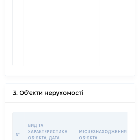
3. Об'єкти нерухомості
ВА
ВИД ТА
ДА
ХАРАКТЕРИСТИКА
МІСЦЕЗНАХОДЖЕННЯ
ПР
№
ОБʼЄКТА, ДАТА
ОБʼЄКТА
О