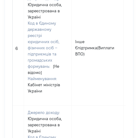
Юридична особа,
зареєстрована в
Україні
Код в Єдиному
державному
реєстрі
юридичних осіб,
Інше
фізичних осіб –
Єпідтримка(Виплати
2000
6
підприємців та
ВПО)
громадських
формувань:
[Не
відомо]
Найменування:
Кабінет міністрів
України
Джерело доходу:
Юридична особа,
зареєстрована в
Україні
Код в Єдиному