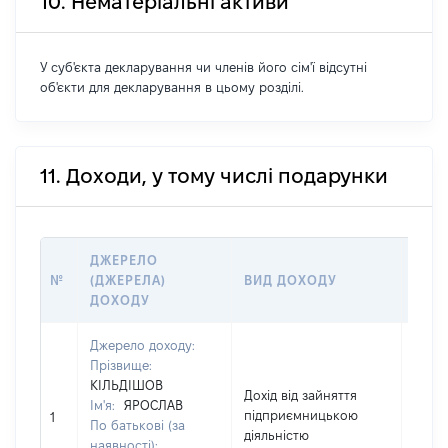
10. Нематеріальні активи
У суб'єкта декларування чи членів його сім'ї відсутні
об'єкти для декларування в цьому розділі.
11. Доходи, у тому числі подарунки
ДЖЕРЕЛО
РОЗ
№
(ДЖЕРЕЛА)
ВИД ДОХОДУ
(ВАР
ДОХОДУ
ГРН
Джерело доходу:
Прізвище:
КІЛЬДІШОВ
Дохід від зайняття
Ім'я:
ЯРОСЛАВ
підприємницькою
8019
1
По батькові (за
діяльністю
наявності):