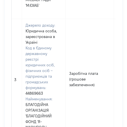
'М.ЄХАБ'
Джерело доходу:
Юридична особа,
зареєстрована в
Україні
Код в Єдиному
державному
реєстрі
юридичних осіб,
фізичних осіб –
Заробітна плата
підприємців та
(грошове
8990
3
громадських
забезпечення)
формувань:
44869663
Найменування:
БЛАГОДІЙНА
ОРГАНІЗАЦІЯ
'БЛАГОДІЙНИЙ
ФОНД 'Я-