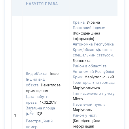
НАБУТТЯ ПРАВА
Г
О
Країна:
Україна
Поштовий індекс:
[Конфіденційна
інформація]
Автономна Республіка
Крим/область/місто зі
спеціальним статусом:
Донецька
Район в області та
Автономній Республіці
Вид об'єкта:
Інше
Крим:
Маріупольський
Інший вид
Територіальна громада:
об'єкта:
Нежитлове
Маріупольська
приміщення
Тип населеного пункту:
Дата набуття
Місто
права:
17.02.2017
Населений пункт:
Загальна площа
Маріуполь
[Н
2
(м
):
17,8
1
Район у місті:
за
[Конфіденційна
Реєстраційний
інформація]
номер