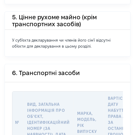
5. Цінне рухоме майно (крім
транспортних засобів)
У суб'єкта декларування чи членів його сім'ї відсутні
об'єкти для декларування в цьому розділі.
6. Транспортні засоби
ВАРТІСТЬ Н
ВИД, ЗАГАЛЬНА
ДАТУ
ІНФОРМАЦІЯ ПРО
НАБУТТЯ
МАРКА,
ОБʼЄКТ,
ПРАВА АБО
МОДЕЛЬ,
№
ІДЕНТИФІКАЦІЙНИЙ
ЗА
РІК
НОМЕР (ЗА
ОСТАННЬО
ВИПУСКУ
НАЯВНОСТІ), ДАТА
ГРОШОВОЮ