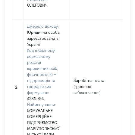
ОЛЕГОВИЧ
Джерело доходу:
Юридична особа,
зареєстрована в
Україні
Код в Єдиному
державному
реєстрі
юридичних осіб,
фізичних осіб –
підприємців та
Заробітна плата
громадських
(грошове
11246
2
формувань:
забезпечення)
42815794
Найменування:
КОМУНАЛЬНЕ
КОМЕРЦІЙНЕ
ПІДПРИЄМСТВО
МАРІУПОЛЬСЬКОЇ
МІСЬКОЇ РАДИ