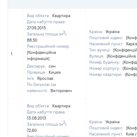
Вид об'єкта:
Квартира
Дата набуття права:
27.09.2013
Країна:
Україна
2
Загальна площа (м
):
Поштовий індекс:
[Конф
88,50
Населений пункт:
Харкі
Реєстраційний номер:
Тип вулиці:
[Конфіденці
[Конфіденційна
1
Вулиця:
[Конфіденційна
інформація]
Номер будинку:
[Конфід
Декларує:
син
Номер корпусу:
[Конфід
Прізвище:
Кицюк
Номер квартири:
[Конфі
Ім'я:
Ярослав
По батькові (за
наявності):
Вікторович
Вид об'єкта:
Квартира
Дата набуття права:
13.08.2013
Країна:
Україна
2
Загальна площа (м
):
Поштовий індекс:
[Конф
72,60
Населений пункт:
Київ /
Реєстраційний номер: