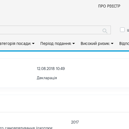
Й
ПРО РЕЄСТР
ш
атегорія посади:
Період подання:
Високий ризик:
Відп
12.08.2018 10:49
Декларація
2017
ого самоврядування (охоплює