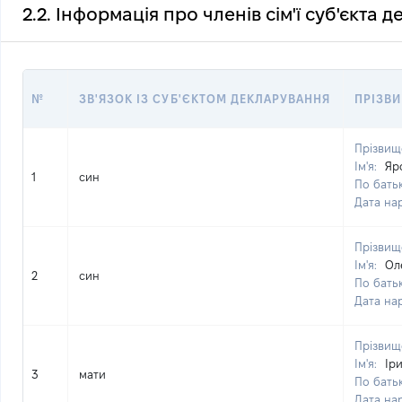
2.2. Інформація про членів сім'ї суб'єкта 
№
ЗВ'ЯЗОК ІЗ СУБ'ЄКТОМ ДЕКЛАРУВАННЯ
ПРІЗВИ
Прізвищ
Ім'я:
Яр
1
син
По батьк
Дата на
Прізвищ
Ім'я:
Ол
2
син
По батьк
Дата на
Прізвищ
Ім'я:
Ір
3
мати
По батьк
Дата на