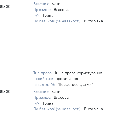
Власник:
мати
99300
Прізвище:
Власова
Ім'я:
Ірина
По батькові (за наявності):
Вікторівна
Тип права:
Інше право користування
Інший тип:
проживання
Відсоток, %:
[Не застосовується]
99300
Власник:
мати
Прізвище:
Власова
Ім'я:
Ірина
По батькові (за наявності):
Вікторівна