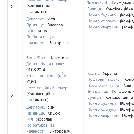
Тип вулиці:
[Конфіденці
[Конфіденційна
2
Вулиця:
[Конфіденційна
інформація]
Номер будинку:
[Конфід
Декларує:
мати
Номер корпусу:
[Конфід
Прізвище:
Власова
Номер квартири:
[Конфі
Ім'я:
Ірина
По батькові (за
наявності):
Вікторівна
Вид об'єкта:
Квартира
Дата набуття права:
01.08.2014
Країна:
Україна
2
Загальна площа (м
):
Поштовий індекс:
[Конф
72,60
Населений пункт:
Київ /
Реєстраційний номер:
Тип вулиці:
[Конфіденці
[Конфіденційна
3
Вулиця:
[Конфіденційна
інформація]
Номер будинку:
[Конфід
Декларує:
син
Номер корпусу:
[Конфід
Прізвище:
Кицюк
Номер квартири:
[Конфі
Ім'я:
Ярослав
По батькові (за
наявності):
Вікторович