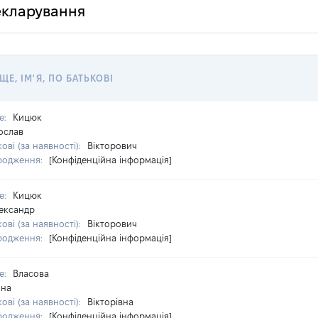
декларування
ЩЕ, ІМ'Я, ПО БАТЬКОВІ
е:
Кицюк
ослав
ові (за наявності):
Вікторович
родження:
[Конфіденційна інформація]
е:
Кицюк
ександр
ові (за наявності):
Вікторович
родження:
[Конфіденційна інформація]
е:
Власова
ина
ові (за наявності):
Вікторівна
родження:
[Конфіденційна інформація]