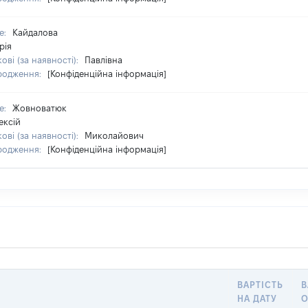
е:
Кайдалова
рія
ові (за наявності):
Павлівна
родження:
[Конфіденційна інформація]
е:
Жовноватюк
ексій
ові (за наявності):
Миколайович
родження:
[Конфіденційна інформація]
ВАРТІСТЬ
В
НА ДАТУ