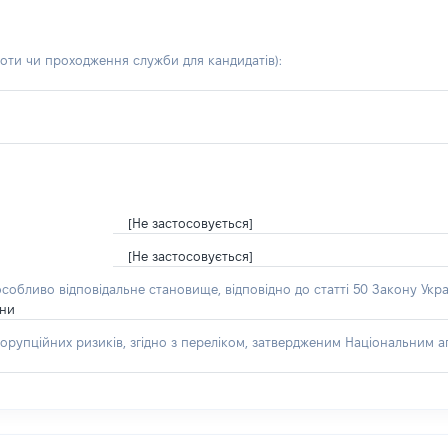
боти чи проходження служби для кандидатів)
:
[Не застосовується]
[Не застосовується]
особливо відповідальне становище, відповідно до статті 50 Закону Укра
їни
орупційних ризиків, згідно з переліком, затвердженим Національним аг