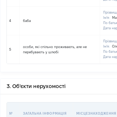
Прізвищ
Ім'я:
Ма
4
баба
По батьк
Дата на
Прізвищ
Ім'я:
Ол
особи, які спільно проживають, але не
5
По батьк
перебувають у шлюбі
Дата на
3. Об'єкти нерухомості
№
ЗАГАЛЬНА ІНФОРМАЦІЯ
МІСЦЕЗНАХОДЖЕННЯ