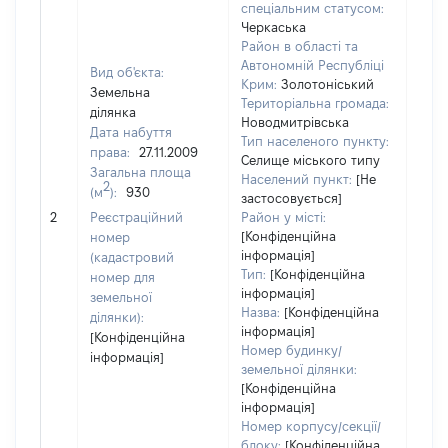
спеціальним статусом:
Черкаська
Район в області та
Автономній Республіці
Вид об'єкта:
Крим:
Золотоніський
Земельна
Територіальна громада:
ділянка
Новодмитрівська
Дата набуття
Тип населеного пункту:
права:
27.11.2009
Селище міського типу
Загальна площа
Населений пункт:
[Не
2
(м
):
930
застосовується]
[Не 
2
Реєстраційний
Район у місті:
[Конфіденційна
номер
інформація]
(кадастровий
Тип:
[Конфіденційна
номер для
інформація]
земельної
Назва:
[Конфіденційна
ділянки):
інформація]
[Конфіденційна
Номер будинку/
інформація]
земельної ділянки:
[Конфіденційна
інформація]
Номер корпусу/секції/
блоку:
[Конфіденційна