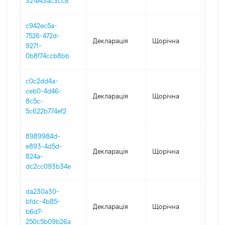
321e43ac3cc8
c942ec5a-
7526-472d-
Декларація
Щорічна
2022
9271-
0b8f74ccb8bb
c0c2dd4a-
ceb0-4d46-
Декларація
Щорічна
2021
8c5c-
5c622b774ef2
8989984d-
e893-4d5d-
Декларація
Щорічна
2020
824a-
dc2cc093b34e
da230a30-
bfdc-4b85-
Декларація
Щорічна
2019
b6d7-
250c5b09b26a