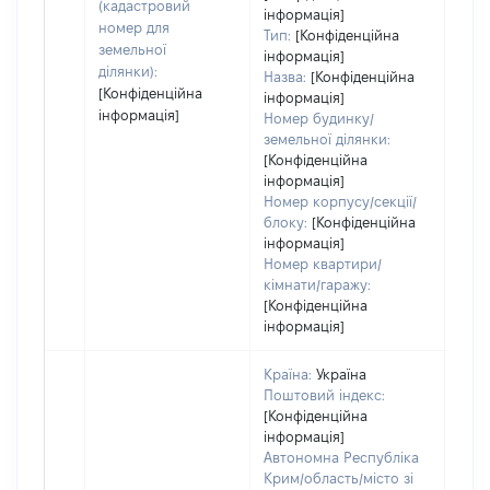
дату
(кадастровий
інформація]
набу
номер для
Тип:
[Конфіденційна
пра
земельної
інформація]
ділянки):
Назва:
[Конфіденційна
[Конфіденційна
інформація]
інформація]
Номер будинку/
земельної ділянки:
[Конфіденційна
інформація]
Номер корпусу/секції/
блоку:
[Конфіденційна
інформація]
Номер квартири/
кімнати/гаражу:
[Конфіденційна
інформація]
Країна:
Україна
Поштовий індекс:
[Конфіденційна
інформація]
Автономна Республіка
Крим/область/місто зі