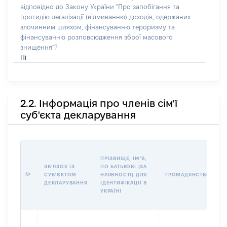
відповідно до Закону України "Про запобігання та
протидію легалізації (відмиванню) доходів, одержаних
злочинним шляхом, фінансуванню тероризму та
фінансуванню розповсюдження зброї масового
знищення"?
Ні
2.2. Інформація про членів сім'ї
суб'єкта декларування
П
ПРІЗВИЩЕ, ІМʼЯ,
Б
ЗВʼЯЗОК ІЗ
ПО БАТЬКОВІ (ЗА
І
№
СУБʼЄКТОМ
НАЯВНОСТІ) ДЛЯ
ГРОМАДЯНСТВО
М
ДЕКЛАРУВАННЯ
ІДЕНТИФІКАЦІЇ В
УКРАЇНІ