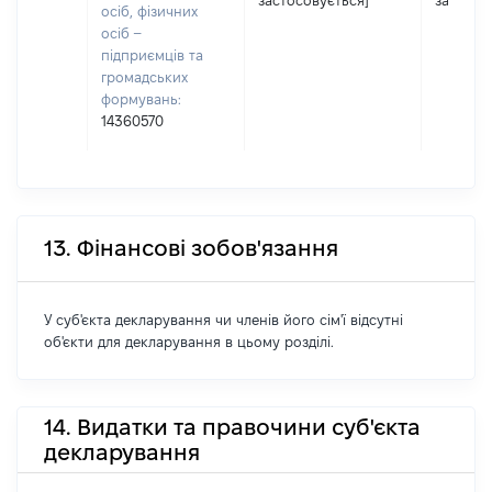
застосовується]
застосо
осіб, фізичних
осіб –
підприємців та
громадських
формувань:
14360570
13. Фінансові зобов'язання
У суб'єкта декларування чи членів його сім'ї відсутні
об'єкти для декларування в цьому розділі.
14. Видатки та правочини суб'єкта
декларування