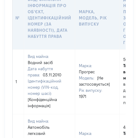
ІНФОРМАЦІЯ ПРО
НАБУТ
ОБʼЄКТ,
МАРКА,
ПРАВА
№
ІДЕНТИФІКАЦІЙНИЙ
МОДЕЛЬ, РІК
ЗА
НОМЕР (ЗА
ВИПУСКУ
ОСТА
НАЯВНОСТІ), ДАТА
ГРОШ
НАБУТТЯ ПРАВА
ОЦІНК
ГРН
Вид майна:
500
Водний засіб
Марка:
Тип
Дата набуття
Прогрес
вартост
права:
03.11.2010
Модель:
[Не
майна:
Ідентифікаційний
1
застосовується]
вартіст
номер (VIN-код,
Рік випуску:
дату
номер шасі):
1971
набутт
[Конфіденційна
права
інформація]
Вид майна:
Автомобіль
48200
легковий
Марка:
Тип