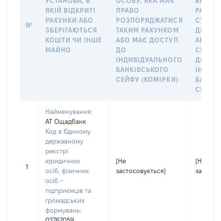
УСТАНОВА, В
ОСОБУ, ЯКА МАЄ
ВІДКР
ЯКІЙ ВІДКРИТІ
ПРАВО
РАХУНО
РАХУНКИ АБО
РОЗПОРЯДЖАТИСЯ
СУБ’ЄК
№
ЗБЕРІГАЮТЬСЯ
ТАКИМ РАХУНКОМ
ДЕКЛА
КОШТИ ЧИ ІНШЕ
АБО МАЄ ДОСТУП
АБО ЧЛ
МАЙНО
ДО
СІМ’Ї 
ІНДИВІДУАЛЬНОГО
ДОГОВ
БАНКІВСЬКОГО
ІНДИВ
СЕЙФУ (КОМІРКИ)
БАНКІ
СЕЙФУ 
Найменування:
АТ Ощадбанк
Код в Єдиному
державному
реєстрі
юридичних
[Не
[Не
1
осіб, фізичних
застосовується]
застосо
осіб –
підприємців та
громадських
формувань:
02767059