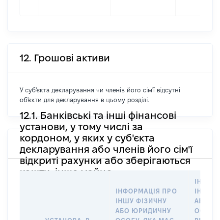
12. Грошові активи
У суб'єкта декларування чи членів його сім'ї відсутні
об'єкти для декларування в цьому розділі.
12.1. Банківські та інші фінансові
установи, у тому числі за
кордоном, у яких у суб'єкта
декларування або членів його сім'ї
відкриті рахунки або зберігаються
кошти, інше майно
ІНФОР
ІНФОРМАЦІЯ ПРО
ІНШУ 
ІНШУ ФІЗИЧНУ
АБО Ю
АБО ЮРИДИЧНУ
ОСОБУ,