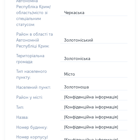
Автономна
Республіка Крим/
Черкаська
область/місто зі
спеціальним
статусом:
Район в області та
Золотоніський
Автономній
Республіці Крим:
Територіальна
Золотоніська
громада:
Тип населеного
Місто
пункту:
Золотоноша
Населений пункт:
[Конфіденційна інформація]
Район у місті:
[Конфіденційна інформація]
Тип:
[Конфіденційна інформація]
Назва:
[Конфіденційна інформація]
Номер будинку:
Номер корпусу/
[Конфіденційна інформація]