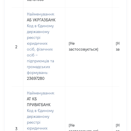
Найменування:
АБ УКРГАЗБАНК
Код в Єдиному
державному
реєстрі
юридичних
[Не
[Не
2
осіб, фізичних
застосовується]
застосо
осіб –
підприємців та
громадських
формувань:
23697280
Найменування:
АТ КБ
ПРИВАТБАНК
Код в Єдиному
державному
реєстрі
[Не
[Не
юридичних
3