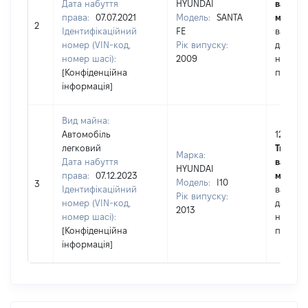
Дата набуття
HYUNDAI
вартост
права:
07.07.2021
Модель:
SANTA
майна:
2
Ідентифікаційний
FE
вартіст
номер (VIN-код,
Рік випуску:
дату
номер шасі):
2009
набутт
[Конфіденційна
права
інформація]
Вид майна:
Автомобіль
120000
легковий
Тип
Марка:
Дата набуття
вартост
HYUNDAI
права:
07.12.2023
майна:
Модель:
I10
3
Ідентифікаційний
вартіст
Рік випуску:
номер (VIN-код,
дату
2013
номер шасі):
набутт
[Конфіденційна
права
інформація]