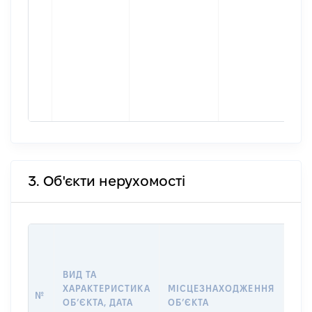
3. Об'єкти нерухомості
ВАР
ДАТ
НАБ
ВИД ТА
ПРА
ХАРАКТЕРИСТИКА
МІСЦЕЗНАХОДЖЕННЯ
№
ЗА
ОБʼЄКТА, ДАТА
ОБʼЄКТА
ОС