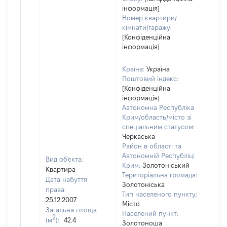
інформація]
Номер квартири/
кімнати/гаражу:
[Конфіденційна
інформація]
Країна:
Україна
Поштовий індекс:
[Конфіденційна
інформація]
Автономна Республіка
Крим/область/місто зі
спеціальним статусом:
Черкаська
Район в області та
Автономній Республіці
Вид об'єкта:
Крим:
Золотоніський
Квартира
Територіальна громада:
Дата набуття
Золотоніська
права:
Тип населеного пункту:
200
25.12.2007
Місто
Тип
Загальна площа
Населений пункт:
варт
2
(м
):
42.4
Золотоноша
обʼє