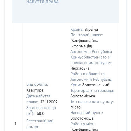
НАБУТТЯ ПРАВА
ГР
ОЦІ
ГРН
Країна:
Україна
Поштовий індекс:
[Конфіденційна
інформація]
Автономна Республіка
Крим/область/місто зі
спеціальним статусом:
Черкаська
Район в області та
Автономній Республіці
Вид об'єкта:
Крим:
Золотоніський
Квартира
Територіальна громада:
Дата набуття
Золотоніська
Тип населеного пункту:
права:
12.11.2002
280
Місто
Загальна площа
Тип
2
Населений пункт:
(м
):
59.0
варт
Золотоноша
обʼє
Реєстраційний
1
Район у місті:
варт
номер
[Конфіденційна