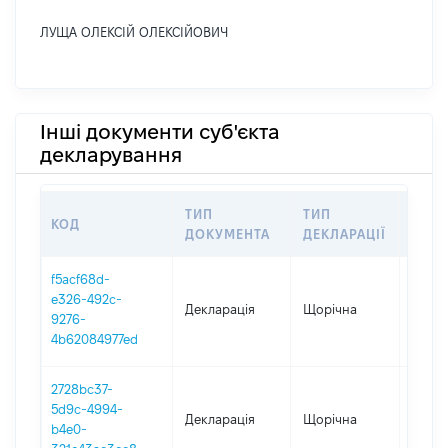
ЛУЩА ОЛЕКСІЙ ОЛЕКСІЙОВИЧ
Інші документи суб'єкта
декларування
ТИП
ТИП
КОД
ПЕРІ
ДОКУМЕНТА
ДЕКЛАРАЦІЇ
f5acf68d-
e326-492c-
Декларація
Щорічна
2025
9276-
4b62084977ed
2728bc37-
5d9c-4994-
Декларація
Щорічна
2023
b4e0-