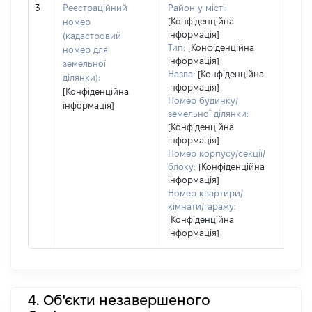
3
Реєстраційний
Район у місті:
варт
[Конфіденційна
номер
дату
інформація]
(кадастровий
набу
Тип:
[Конфіденційна
номер для
пра
інформація]
земельної
Назва:
[Конфіденційна
ділянки):
інформація]
[Конфіденційна
Номер будинку/
інформація]
земельної ділянки:
[Конфіденційна
інформація]
Номер корпусу/секції/
блоку:
[Конфіденційна
інформація]
Номер квартири/
кімнати/гаражу:
[Конфіденційна
інформація]
4. Об'єкти незавершеного