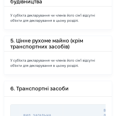
будівництва
У суб'єкта декларування чи членів його сім'ї відсутні
об'єкти для декларування в цьому розділі.
5. Цінне рухоме майно (крім
транспортних засобів)
У суб'єкта декларування чи членів його сім'ї відсутні
об'єкти для декларування в цьому розділі.
6. Транспортні засоби
ВАРТІ
ВИД, ЗАГАЛЬНА
ДАТУ