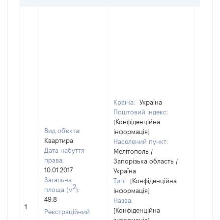
Країна:
Україна
Поштовий індекс:
[Конфіденційна
Вид об'єкта:
інформація]
Квартира
Населений пункт:
Дата набуття
Мелітополь /
права:
Запорізька область /
10.01.2017
Україна
Загальна
Тип:
[Конфіденційна
2
площа (м
):
інформація]
49.8
Назва:
[Не ві
1
[Конфіденційна
Реєстраційний