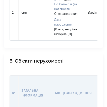
По батькові (за
наявності):
2
син
Україна
Олександрович
Дата
народження:
[Конфіденційна
інформація]
3. Об'єкти нерухомості
ВАРТ
ДАТУ
ЗАГАЛЬНА
ПРАВ
№
МІСЦЕЗНАХОДЖЕННЯ
ІНФОРМАЦІЯ
ОСТ
ГРО
ОЦІ