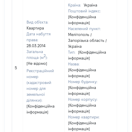
Країна:
Україна
Поштовий індекс:
[Конфіденційна
Вид об'єкта:
інформація]
Квартира
Населений пункт:
Дата набуття
Мелітополь /
права:
Запорізька область /
28.03.2014
Україна
Загальна
Тип:
[Конфіденційна
2
площа (м
):
інформація]
[Не відомо]
Назва:
[Не
5
[Конфіденційна
засто
Реєстраційний
інформація]
номер
Номер будинку:
(кадастровий
[Конфіденційна
номер для
інформація]
земельної
Номер корпусу:
ділянки):
[Конфіденційна
[Конфіденційна
інформація]
інформація]
Номер квартири:
[Конфіденційна
інформація]