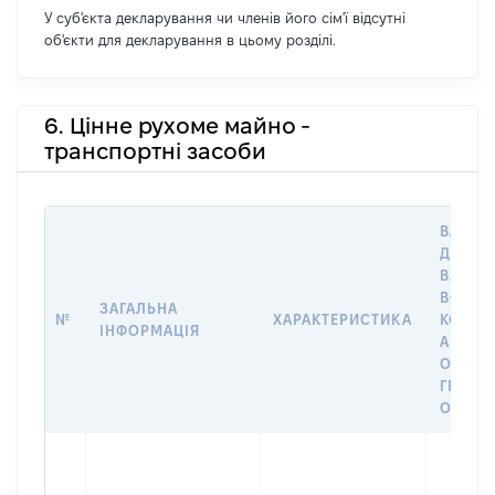
У суб'єкта декларування чи членів його сім'ї відсутні
об'єкти для декларування в цьому розділі.
6. Цінне рухоме майно -
транспортні засоби
ВАРТІС
ДАТУ Н
ВЛАСН
ВОЛОД
ЗАГАЛЬНА
№
ХАРАКТЕРИСТИКА
КОРИС
ІНФОРМАЦІЯ
АБО З
ОСТА
ГРОШ
ОЦІНК