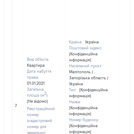
Країна:
Україна
Поштовий індекс:
[Конфіденційна
Вид об'єкта:
інформація]
Квартира
Населений пункт:
Дата набуття
Мелітополь /
права:
Запорізька область /
01.01.2021
Україна
Загальна
Тип:
[Конфіденційна
2
площа (м
):
інформація]
[Не відомо]
Назва:
[Не ві
7
[Конфіденційна
Реєстраційний
інформація]
номер
Номер будинку:
(кадастровий
[Конфіденційна
номер для
інформація]
земельної