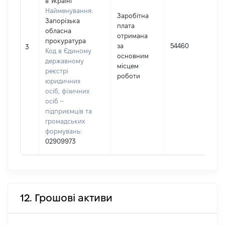
в Україні
Найменування:
Заробітна
Запорізька
плата
К
обласна
отримана
І
прокуратура
за
54460
3
Код в Єдиному
основним
державному
місцем
(
реєстрі
роботи
юридичних
осіб, фізичних
осіб –
підприємців та
громадських
формувань:
02909973
12. Грошові активи