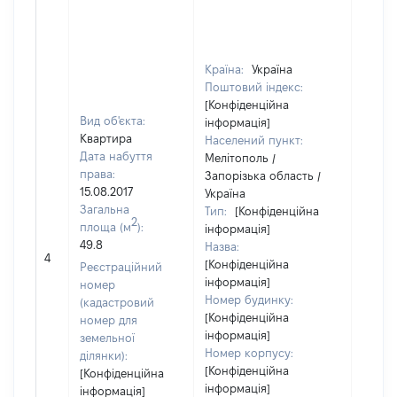
Країна:
Україна
Поштовий індекс:
[Конфіденційна
Вид об'єкта:
інформація]
Квартира
Населений пункт:
Дата набуття
Мелітополь /
права:
Запорізька область /
15.08.2017
Україна
Загальна
Тип:
[Конфіденційна
2
площа (м
):
інформація]
49.8
Назва:
[Не
4
[Конфіденційна
засто
Реєстраційний
інформація]
номер
Номер будинку:
(кадастровий
[Конфіденційна
номер для
інформація]
земельної
Номер корпусу:
ділянки):
[Конфіденційна
[Конфіденційна
інформація]
інформація]