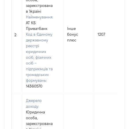
зареєстрована
в Україні
Найменування:
АТ КБ
І
Приватбанк
Інше
Код в Єдиному
бонус
1207
2
державному
плюс
(
реєстрі
юридичних
осіб, фізичних
осіб –
підприємців та
громадських
формувань:
14360570
Джерело
доходу:
Юридична
особа,
зареєстрована