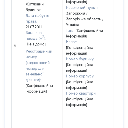
інформація]
Житловий
Населений пункт:
будинок
Запоріжжя /
Дата набуття
Запорізька область /
права:
Україна
21.07.2011
Тип:
[Конфіденційна
Загальна
інформація]
2
площа (м
):
Назва:
[Не відомо]
[Не ві
6
[Конфіденційна
Реєстраційний
інформація]
номер
Номер будинку:
(кадастровий
[Конфіденційна
номер для
інформація]
земельної
Номер корпусу:
ділянки):
[Конфіденційна
[Конфіденційна
інформація]
інформація]
Номер квартири:
[Конфіденційна
інформація]