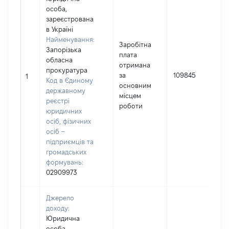
особа,
зареєстрована
в Україні
Найменування:
Заробітна
Запорізька
плата
обласна
І
отримана
прокуратура
за
109845
1
Код в Єдиному
основним
державному
(
місцем
реєстрі
роботи
юридичних
осіб, фізичних
осіб –
підприємців та
громадських
формувань:
02909973
Джерело
доходу:
Юридична
особа,