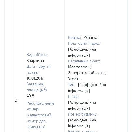
Країна:
Україна
Поштовий індекс:
[Конфіденційна
Вид об'єкта:
інформація]
Квартира
Населений пункт:
Дата набуття
Мелітополь /
права:
Запорізька область /
10.01.2017
Україна
Загальна
Тип:
[Конфіденційна
2
площа (м
):
інформація]
49.8
Назва:
[Не ві
2
[Конфіденційна
Реєстраційний
інформація]
номер
Номер будинку:
(кадастровий
[Конфіденційна
номер для
інформація]
земельної
Номер корпусу: