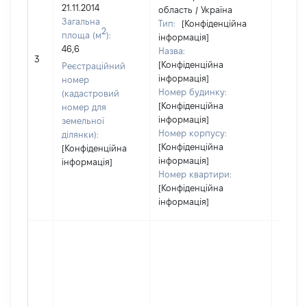
21.11.2014
область / Україна
Загальна
Тип:
[Конфіденційна
2
площа (м
):
інформація]
46,6
Назва:
[Не ві
3
[Конфіденційна
Реєстраційний
інформація]
номер
Номер будинку:
(кадастровий
[Конфіденційна
номер для
інформація]
земельної
Номер корпусу:
ділянки):
[Конфіденційна
[Конфіденційна
інформація]
інформація]
Номер квартири:
[Конфіденційна
інформація]