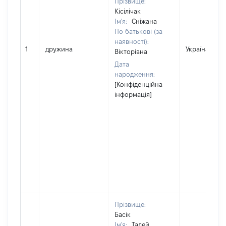
Прізвище:
Кісілічак
Ім'я:
Сніжана
По батькові (за
наявності):
1
дружина
Україна
Вікторівна
Дата
народження:
[Конфіденційна
інформація]
Прізвище:
Басік
Ім'я:
Тадей