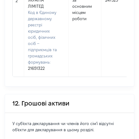
УКРАЇНА
за
247523
2
ЛІМІТЕД
основним
Код в Єдиному
місцем
державному
роботи
реєстрі
юридичних
осіб, фізичних
осіб –
підприємців та
громадських
формувань:
21651322
12. Грошові активи
У суб'єкта декларування чи членів його сім'ї відсутні
об'єкти для декларування в цьому розділі.