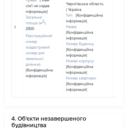
права:
[Член
Чернігівська область
сім'ї не надав
/ Україна
інформацію]
Тип:
[Конфіденційна
Загальна
інформація]
[Член 
2
площа (м
):
Назва:
не на
1
2500
[Конфіденційна
інфор
Реєстраційний
інформація]
номер
Номер будинку:
(кадастровий
[Конфіденційна
номер для
інформація]
земельної
Номер корпусу:
ділянки):
[Конфіденційна
[Конфіденційна
інформація]
інформація]
Номер квартири:
[Конфіденційна
інформація]
4. Об'єкти незавершеного
будівництва