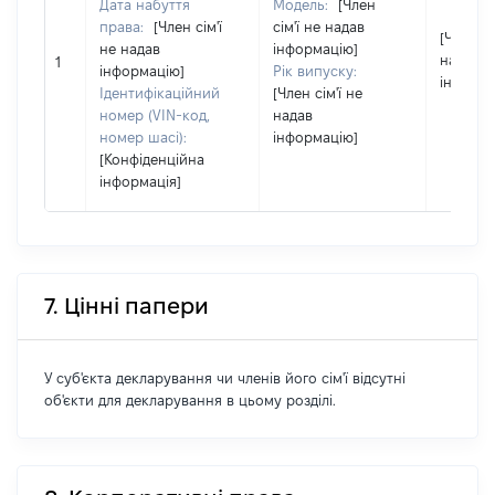
Дата набуття
Модель:
[Член
права:
[Член сім'ї
сім'ї не надав
[Член сі
не надав
інформацію]
надав
1
інформацію]
Рік випуску:
інформа
Ідентифікаційний
[Член сім'ї не
номер (VIN-код,
надав
номер шасі):
інформацію]
[Конфіденційна
інформація]
7. Цінні папери
У суб'єкта декларування чи членів його сім'ї відсутні
об'єкти для декларування в цьому розділі.