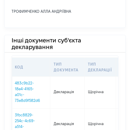
ТРОФИМЧЕНКО АЛЛА АНДРІЇВНА
Інші документи суб'єкта
декларування
ТИП
ТИП
КОД
ПЕРІ
ДОКУМЕНТА
ДЕКЛАРАЦІЇ
483c9b22-
18e4-4165-
Декларація
Щорічна
2025
a01c-
73e8d9f582d6
3fbc8829-
254c-4c69-
Декларація
Щорічна
2024
a514-