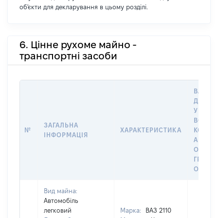
об'єкти для декларування в цьому розділі.
6. Цінне рухоме майно -
транспортні засоби
ВАРТІС
ДАТУ 
У ВЛАС
ВОЛОД
ЗАГАЛЬНА
№
ХАРАКТЕРИСТИКА
КОРИС
ІНФОРМАЦІЯ
АБО З
ОСТА
ГРОШ
ОЦІНК
Вид майна:
Автомобіль
легковий
Марка:
ВАЗ 2110