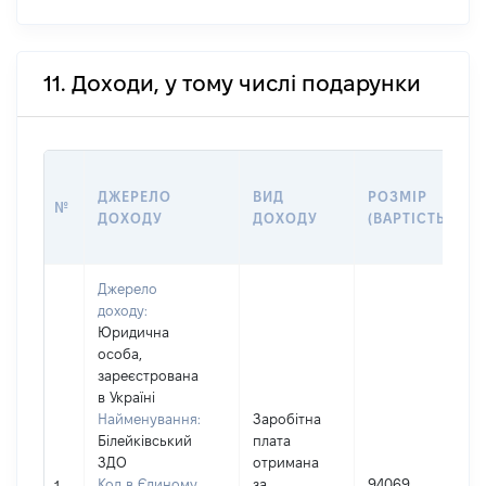
11. Доходи, у тому числі подарунки
ДЖЕРЕЛО
ВИД
РОЗМІР
№
ДОХОДУ
ДОХОДУ
(ВАРТІСТЬ)
Джерело
доходу:
Юридична
особа,
зареєстрована
в Україні
Найменування:
Заробітна
Білейківський
плата
ЗДО
отримана
І
Код в Єдиному
за
94069