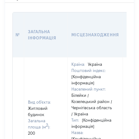
ЗВ'ЯЗ
ЗАГАЛЬНА
№
МІСЦЕЗНАХОДЖЕННЯ
СУБ'
ІНФОРМАЦІЯ
ДЕКЛ
Країна:
Україна
Поштовий індекс:
[Конфіденційна
інформація]
Населений пункт:
Білейки /
Козелецький район /
Вид об'єкта:
Чернігівська область
Житловий
Об'єкт
/ Україна
будинок
належ
Тип:
[Конфіденційна
Загальна
суб'єк
2
інформація]
площа (м
):
декла
Назва:
200
чи чл
[Конфіденційна