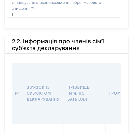
фінансуванню розповсюдження зброї масового
знищення”?
Ні
2.2. Інформація про членів сім'ї
суб'єкта декларування
ЗВ'ЯЗОК ІЗ
ПРІЗВИЩЕ,
№
СУБ'ЄКТОМ
ІМ'Я, ПО
ГРОМАДЯН
ДЕКЛАРУВАННЯ
БАТЬКОВІ