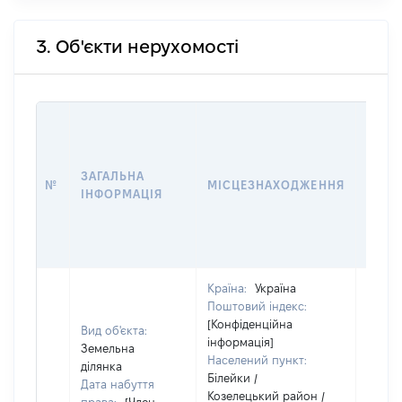
3. Об'єкти нерухомості
ВАРТ
ДАТУ
НАБУ
ЗАГАЛЬНА
ПРАВ
№
МІСЦЕЗНАХОДЖЕННЯ
ІНФОРМАЦІЯ
ЗА
ОСТ
ГРО
ОЦІ
Країна:
Україна
Поштовий індекс:
[Конфіденційна
Вид об'єкта:
інформація]
Земельна
Населений пункт:
ділянка
Білейки /
Дата набуття
Козелецький район /