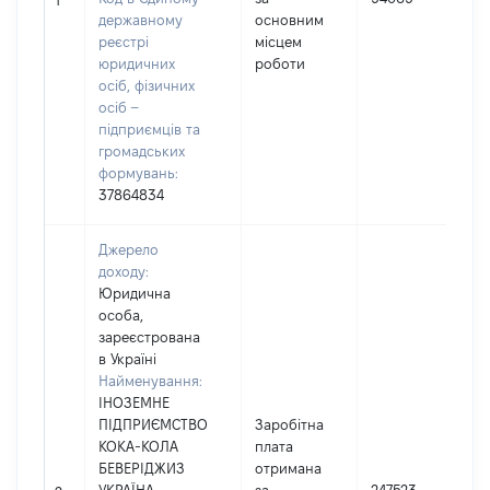
1
державному
основним
реєстрі
місцем
юридичних
роботи
осіб, фізичних
осіб –
підприємців та
громадських
формувань:
37864834
Джерело
доходу:
Юридична
особа,
зареєстрована
в Україні
Найменування:
ІНОЗЕМНЕ
ПІДПРИЄМСТВО
Заробітна
КОКА-КОЛА
плата
БЕВЕРІДЖИЗ
отримана
І