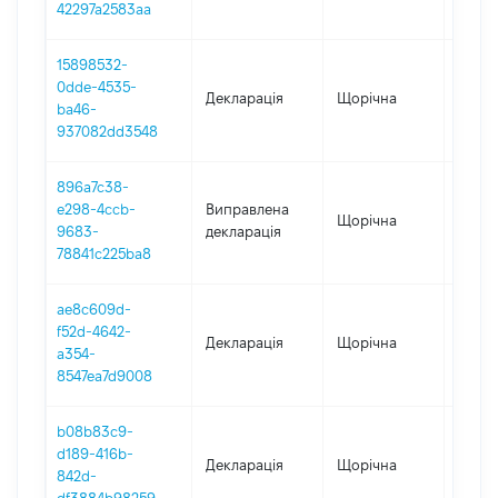
42297a2583aa
15898532-
0dde-4535-
Декларація
Щорічна
2023
ba46-
937082dd3548
896a7c38-
e298-4ccb-
Виправлена
Щорічна
2021
9683-
декларація
78841c225ba8
ae8c609d-
f52d-4642-
Декларація
Щорічна
2022
a354-
8547ea7d9008
b08b83c9-
d189-416b-
Декларація
Щорічна
2020
842d-