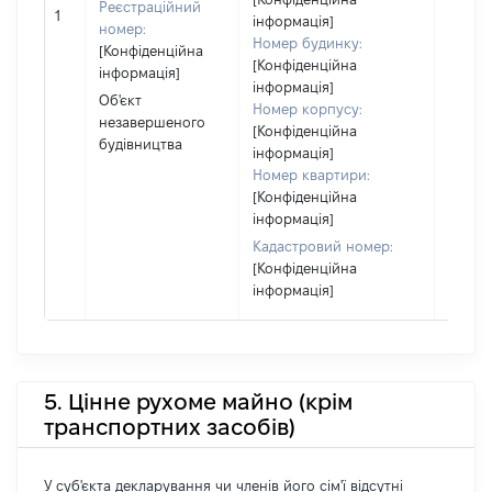
Реєстраційний
сім'ї н
1
інформація]
номер:
власно
Номер будинку:
[Конфіденційна
відпов
[Конфіденційна
інформація]
Цивіл
інформація]
кодек
Об'єкт
Номер корпусу:
Україн
незавершеного
[Конфіденційна
будівництва
інформація]
Номер квартири:
[Конфіденційна
інформація]
Кадастровий номер:
[Конфіденційна
інформація]
5. Цінне рухоме майно (крім
транспортних засобів)
У суб'єкта декларування чи членів його сім'ї відсутні