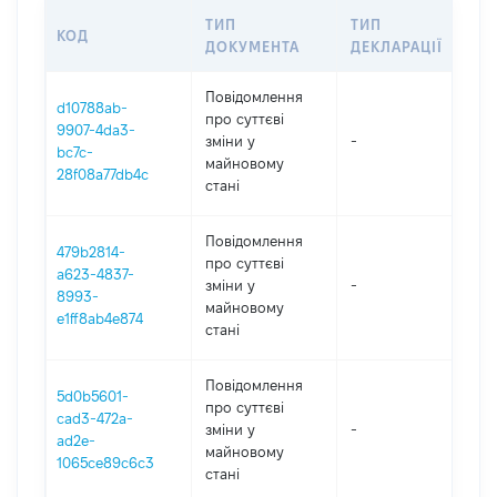
ТИП
ТИП
КОД
ПЕ
ДОКУМЕНТА
ДЕКЛАРАЦІЇ
Повідомлення
d10788ab-
про суттєві
9907-4da3-
зміни y
-
202
bc7c-
майновому
28f08a77db4c
стані
Повідомлення
479b2814-
про суттєві
a623-4837-
зміни y
-
202
8993-
майновому
e1ff8ab4e874
стані
Повідомлення
5d0b5601-
про суттєві
cad3-472a-
зміни y
-
202
ad2e-
майновому
1065ce89c6c3
стані