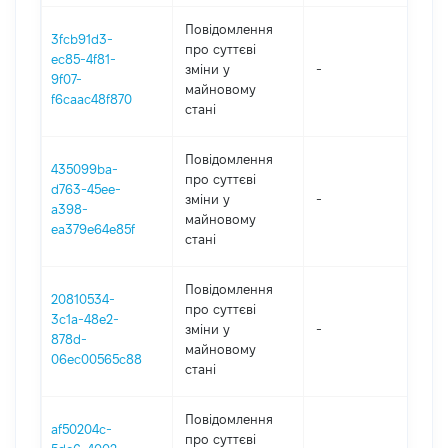
Повідомлення
3fcb91d3-
про суттєві
ec85-4f81-
зміни y
-
202
9f07-
майновому
f6caac48f870
стані
Повідомлення
435099ba-
про суттєві
d763-45ee-
зміни y
-
202
a398-
майновому
ea379e64e85f
стані
Повідомлення
20810534-
про суттєві
3c1a-48e2-
зміни y
-
202
878d-
майновому
06ec00565c88
стані
Повідомлення
af50204c-
про суттєві