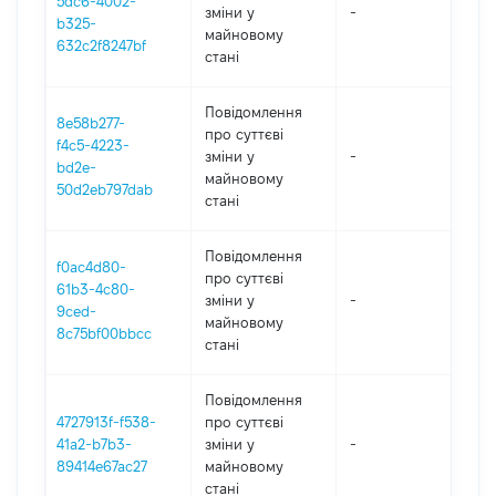
5dc6-4002-
зміни y
-
202
b325-
майновому
632c2f8247bf
стані
Повідомлення
8e58b277-
про суттєві
f4c5-4223-
зміни y
-
202
bd2e-
майновому
50d2eb797dab
стані
Повідомлення
f0ac4d80-
про суттєві
61b3-4c80-
зміни y
-
202
9ced-
майновому
8c75bf00bbcc
стані
Повідомлення
4727913f-f538-
про суттєві
41a2-b7b3-
зміни y
-
202
89414e67ac27
майновому
стані