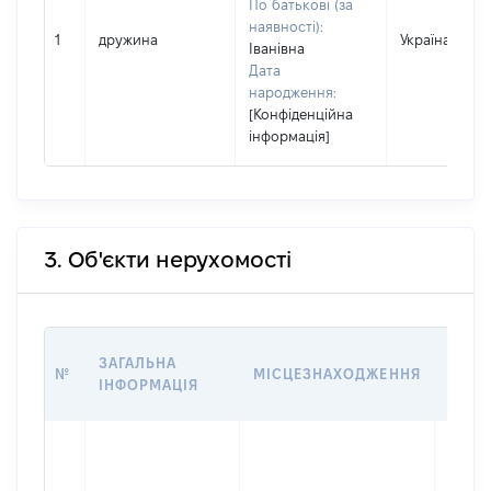
По батькові (за
наявності):
1
дружина
Україна
Іванівна
Дата
народження:
[Конфіденційна
інформація]
3. Об'єкти нерухомості
ВАРТ
ЗАГАЛЬНА
№
МІСЦЕЗНАХОДЖЕННЯ
НА Д
ІНФОРМАЦІЯ
НАБУ