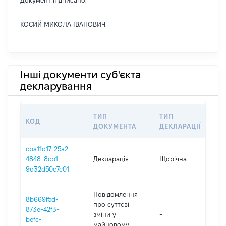
Документ підписано:
КОСИЙ МИКОЛА ІВАНОВИЧ
Інші документи суб'єкта
декларування
ТИП
ТИП
КОД
ПЕ
ДОКУМЕНТА
ДЕКЛАРАЦІЇ
cba11d17-25a2-
4848-8cb1-
Декларація
Щорічна
202
9d32d50c7c01
Повідомлення
8b669f5d-
про суттєві
873e-42f3-
зміни y
-
202
befc-
майновому