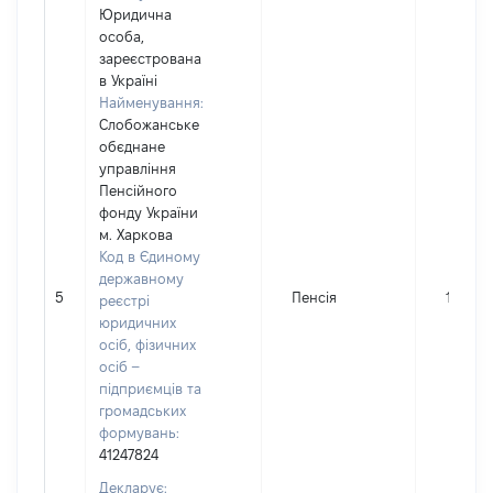
Юридична
особа,
зареєстрована
в Україні
Найменування:
Слобожанське
обєднане
управління
Пенсійного
фонду України
м. Харкова
Код в Єдиному
державному
5
Пенсія
10246
реєстрі
юридичних
осіб, фізичних
осіб –
підприємців та
громадських
формувань:
41247824
Декларує: