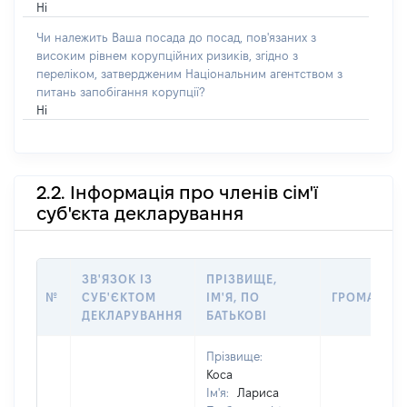
Ні
Чи належить Ваша посада до посад, пов'язаних з
високим рівнем корупційних ризиків, згідно з
переліком, затвердженим Національним агентством з
питань запобігання корупції?
Ні
2.2. Інформація про членів сім'ї
суб'єкта декларування
ЗВ'ЯЗОК ІЗ
ПРІЗВИЩЕ,
№
СУБ'ЄКТОМ
ІМ'Я, ПО
ГРОМАДЯН
ДЕКЛАРУВАННЯ
БАТЬКОВІ
Прізвище:
Коса
Ім'я:
Лариса