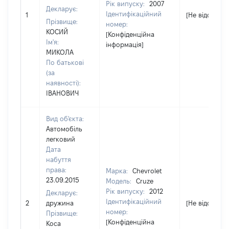
Рік випуску:
2007
Декларує:
Ідентифікаційний
1
[Не відомо]
Прізвище:
номер:
КОСИЙ
[Конфіденційна
Ім'я:
інформація]
МИКОЛА
По батькові
(за
наявності):
ІВАНОВИЧ
Вид об'єкта:
Автомобіль
легковий
Дата
набуття
права:
Марка:
Chevrolet
23.09.2015
Модель:
Cruze
Рік випуску:
2012
Декларує:
Ідентифікаційний
2
дружина
[Не відомо]
номер:
Прізвище:
[Конфіденційна
Коса