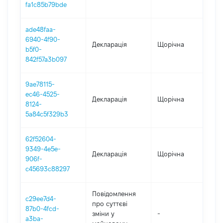
fa1c85b79bde
ade48faa-
6940-4f90-
Декларація
Щорічна
202
b5f0-
842f57a3b097
9ae78115-
ec46-4525-
Декларація
Щорічна
202
8124-
5a84c5f329b3
62f52604-
9349-4e5e-
Декларація
Щорічна
201
906f-
c45693c88297
Повідомлення
c29ee7d4-
про суттєві
87b0-4fcd-
зміни y
-
201
a3ba-