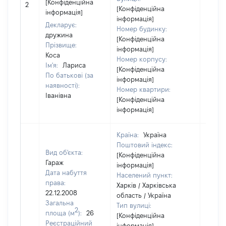
[Конфіденційна
2
4600
[Конфіденційна
інформація]
інформація]
Декларує:
Номер будинку:
дружина
[Конфіденційна
Прізвище:
інформація]
Коса
Номер корпусу:
Ім'я:
Лариса
[Конфіденційна
По батькові (за
інформація]
наявності):
Номер квартири:
Іванівна
[Конфіденційна
інформація]
Країна:
Україна
Поштовий індекс:
Вид об'єкта:
[Конфіденційна
Гараж
інформація]
Дата набуття
Населений пункт:
права:
Харків / Харківська
22.12.2008
область / Україна
Загальна
Тип вулиці:
2
площа (м
):
26
[Конфіденційна
Реєстраційний
інформація]