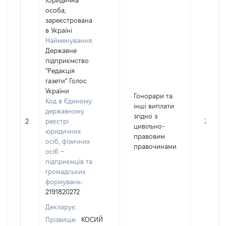
Юридична
особа,
зареєстрована
в Україні
Найменування:
Державне
підприємство
"Редакція
газети" Голос
України
Гонорари та
Код в Єдиному
інші виплати
державному
згідно з
2
реєстрі
35028
цивільно-
юридичних
правовим
осіб, фізичних
правочинами
осіб –
підприємців та
громадських
формувань:
2191820272
Декларує:
Прізвище:
КОСИЙ