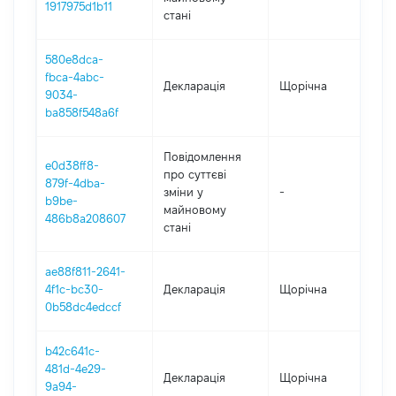
1917975d1b11
стані
580e8dca-
fbca-4abc-
Декларація
Щорічна
202
9034-
ba858f548a6f
Повідомлення
e0d38ff8-
про суттєві
879f-4dba-
зміни y
-
202
b9be-
майновому
486b8a208607
стані
ae88f811-2641-
4f1c-bc30-
Декларація
Щорічна
202
0b58dc4edccf
b42c641c-
481d-4e29-
Декларація
Щорічна
202
9a94-