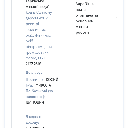
Харквської
Заробітна
міської ради"
плата
Код в Єдиному
отримана за
1
державному
38532
основним
реєстрі
місцем
юридичних
роботи
осіб, фізичних
осіб –
підприємців та
громадських
формувань:
21232619
Декларує:
Прізвище:
КОСИЙ
Ім'я:
МИКОЛА
По батькові (за
наявності):
ІВАНОВИЧ
Джерело
доходу: