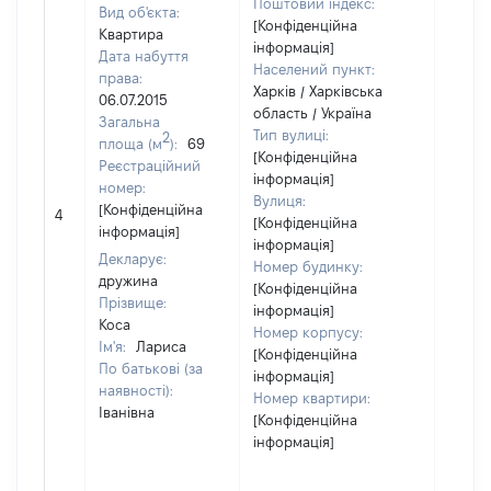
Поштовий індекс:
Вид об'єкта:
[Конфіденційна
Квартира
інформація]
Дата набуття
Населений пункт:
права:
Харків / Харківська
06.07.2015
область / Україна
Загальна
Тип вулиці:
2
площа (м
):
69
[Конфіденційна
Реєстраційний
інформація]
номер:
Вулиця:
[Не
[Конфіденційна
4
[Конфіденційна
відом
інформація]
інформація]
Декларує:
Номер будинку:
дружина
[Конфіденційна
Прізвище:
інформація]
Коса
Номер корпусу:
Ім'я:
Лариса
[Конфіденційна
По батькові (за
інформація]
наявності):
Номер квартири:
Іванівна
[Конфіденційна
інформація]