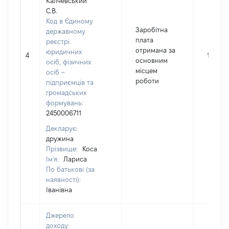
Калчевський
С.В.
Код в Єдиному
Заробітна
державному
плата
реєстрі
отримана за
юридичних
4
13455
основним
осіб, фізичних
місцем
осіб –
роботи
підприємців та
громадських
формувань:
2450006711
Декларує:
дружина
Прізвище:
Коса
Ім'я:
Лариса
По батькові (за
наявності):
Іванівна
Джерело
доходу: