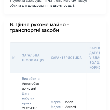
У суб'єкта декларування чи членів його сім'ї відсутні
об'єкти для декларування в цьому розділі.
6. Цінне рухоме майно -
транспортні засоби
ВАРТІСТЬ Н
ДАТУ НАБУ
ЗАГАЛЬНА
№
ХАРАКТЕРИСТИКА
У ВЛАСНІСТ
ІНФОРМАЦІЯ
ВОЛОДІННЯ
КОРИСТУВ
Вид об'єкта:
Автомобіль
легковий
Дата
набуття
Марка:
Honda
права:
Модель:
Accord
21.12.2007