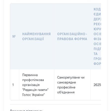
КОД В
ЄДИНОМ
ДЕРЖАВН
РЕЄСТРІ
ЮРИДИЧ
НАЙМЕНУВАННЯ
ОРГАНІЗАЦІЙНО-
ОСІБ,
№
ОРГАНІЗАЦІЇ
ПРАВОВА ФОРМА
ФІЗИЧНИ
ОСІБ –
ПІДПРИЄ
ТА
ГРОМАДС
ФОРМУВА
Первинна
Саморегулівне чи
профспілкова
самоврядне
1
організація
26253230
професійне
"Редакція газети"
об’єднання
Голос України"