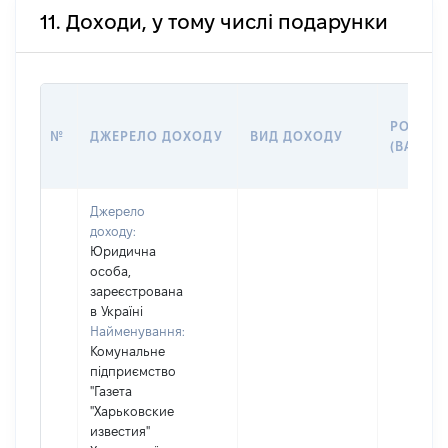
11. Доходи, у тому числі подарунки
РОЗМІР
№
ДЖЕРЕЛО ДОХОДУ
ВИД ДОХОДУ
(ВАРТІС
Джерело
доходу:
Юридична
особа,
зареєстрована
в Україні
Найменування:
Комунальне
підприємство
"Газета
"Харьковские
известия"