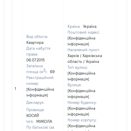
Країна:
Україна
Поштовий індекс:
Вид об'єкта:
[Конфіденційна
Квартира
інформація]
Дата набуття
Населений пункт:
права:
Харків / Харківська
06.07.2015
область / Україна
Загальна
Тип вулиці:
2
площа (м
):
69
[Конфіденційна
Реєстраційний
інформація]
номер:
Вулиця:
[Не
1
[Конфіденційна
[Конфіденційна
відом
інформація]
інформація]
Декларує:
Номер будинку:
[Конфіденційна
Прізвище:
інформація]
КОСИЙ
Номер корпусу:
Ім'я:
МИКОЛА
[Конфіденційна
По батькові (за