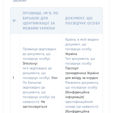
держави
ПРІЗВИЩЕ, ІМ’Я, ПО
БАТЬКОВІ ДЛЯ
ДОКУМЕНТ, ЩО
№
ІДЕНТИФІКАЦІЇ ЗА
ПОСВІДЧУЄ ОСОБУ
МЕЖАМИ УКРАЇНИ
Країна, в якій видано
документ, що
Прізвище (відповідно
посвідчує особу:
до документа, що
Україна
посвідчує особу):
Тип документа, що
Shkolovyi
посвідчує особу:
Ім’я (відповідно до
Паспорт
документа, що
громадянина України
1
посвідчує особу):
Ihor
для виїзду за кордон
По батькові
Реквізити документа,
(відповідно до
що посвідчує особу:
документа, що
[Конфіденційна
посвідчує особу) (за
інформація]
наявності):
Не
Ідентифікаційний
застосовується
номер (за наявності):
[Конфіденційна