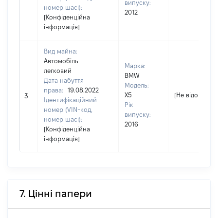
випуску:
номер шасі):
2012
[Конфіденційна
інформація]
Вид майна:
Автомобіль
Марка:
легковий
BMW
Дата набуття
Модель:
права:
19.08.2022
X5
[Не відомо]
3
Ідентифікаційний
Рік
номер (VIN-код,
випуску:
номер шасі):
2016
[Конфіденційна
інформація]
7. Цінні папери