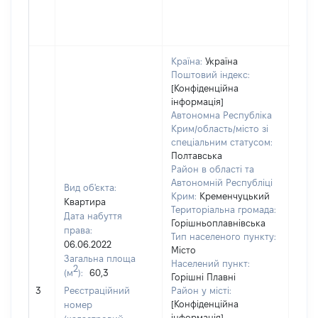
Країна:
Україна
Поштовий індекс:
[Конфіденційна
інформація]
Автономна Республіка
Крим/область/місто зі
спеціальним статусом:
Полтавська
Район в області та
Автономній Республіці
Вид об'єкта:
Крим:
Кременчуцький
Квартира
Територіальна громада:
Дата набуття
Горішньоплавнівська
права:
Тип населеного пункту:
06.06.2022
Місто
Загальна площа
Населений пункт:
2
(м
):
60,3
Горішні Плавні
[Не
3
Реєстраційний
Район у місті:
заст
[Конфіденційна
номер
інформація]