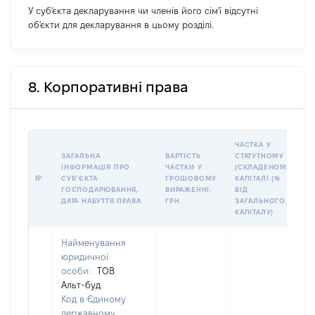
У суб'єкта декларування чи членів його сім'ї відсутні
об'єкти для декларування в цьому розділі.
8. Корпоративні права
ЧАСТКА У
ЗАГАЛЬНА
ВАРТІСТЬ
СТАТУТНОМУ
ІНФОРМАЦІЯ ПРО
ЧАСТКИ У
(СКЛАДЕНОМУ)
№
СУБʼЄКТА
ГРОШОВОМУ
КАПІТАЛІ (%
ГОСПОДАРЮВАННЯ,
ВИРАЖЕННІ,
ВІД
ДАТА НАБУТТЯ ПРАВА
ГРН
ЗАГАЛЬНОГО
КАПІТАЛУ)
Найменування
юридичної
особи:
ТОВ
Альт-буд
Код в Єдиному
державному