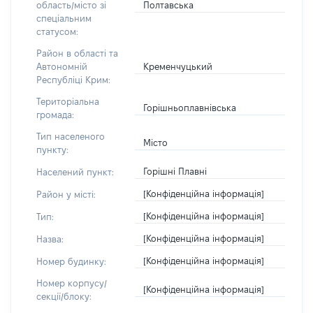
Полтавська
область/місто зі
спеціальним
статусом:
Район в області та
Кременчуцький
Автономній
Республіці Крим:
Територіальна
Горішньоплавнівська
громада:
Тип населеного
Місто
пункту:
Горішні Плавні
Населений пункт:
[Конфіденційна інформація]
Район у місті:
[Конфіденційна інформація]
Тип:
[Конфіденційна інформація]
Назва:
[Конфіденційна інформація]
Номер будинку:
Номер корпусу/
[Конфіденційна інформація]
секції/блоку: