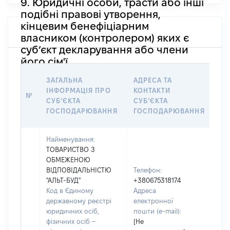
9. Юридичні особи, трасти або інші
подібні правові утворення,
кінцевим бенефіціарним
власником (контролером) яких є
суб’єкт декларування або члени
його сім'ї
ІН
ЗАГАЛЬНА
АДРЕСА ТА
ЩО
ІНФОРМАЦІЯ ПРО
КОНТАКТИ
№
ОС
СУБʼЄКТА
СУБʼЄКТА
НА
ГОСПОДАРЮВАННЯ
ГОСПОДАРЮВАННЯ
ОБ
Найменування:
ТОВАРИСТВО З
ОБМЕЖЕНОЮ
ВІДПОВІДАЛЬНІСТЮ
Телефон:
"АЛЬТ-БУД"
+380675318174
Код в Єдиному
Адреса
державному реєстрі
електронної
юридичних осіб,
пошти (e-mail):
Прі
фізичних осіб –
[Не
ШК