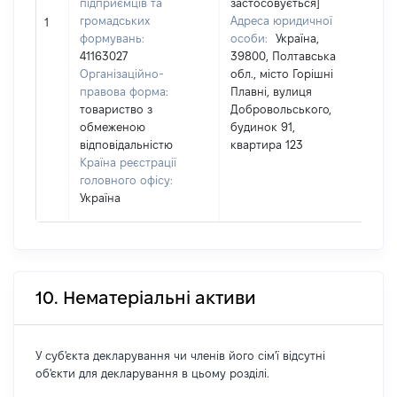
підприємців та
застосовується]
Ім'я
громадських
Адреса юридичної
По 
1
формувань:
особи:
Україна,
(за
41163027
39800, Полтавська
ная
Організаційно-
обл., місто Горішні
ВІК
правова форма:
Плавні, вулиця
товариство з
Добровольського,
обмеженою
будинок 91,
відповідальністю
квартира 123
Країна реєстрації
головного офісу:
Україна
10. Нематеріальні активи
У суб'єкта декларування чи членів його сім'ї відсутні
об'єкти для декларування в цьому розділі.