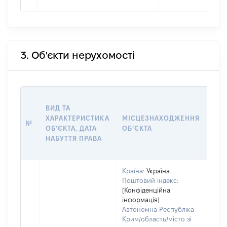
3. Об'єкти нерухомості
ВАР
ВИД ТА
ДАТ
ХАРАКТЕРИСТИКА
МІСЦЕЗНАХОДЖЕННЯ
ПРА
№
ОБʼЄКТА, ДАТА
ОБʼЄКТА
ОС
НАБУТТЯ ПРАВА
ГР
ОЦІ
Країна:
Україна
Поштовий індекс:
[Конфіденційна
інформація]
Автономна Республіка
Крим/область/місто зі