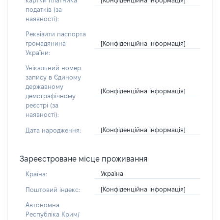
картки платника
податків (за
наявності):
Реквізити паспорта
[Конфіденційна інформація]
громадянина
України:
Унікальний номер
запису в Єдиному
державному
[Конфіденційна інформація]
демографічному
реєстрі (за
наявності):
[Конфіденційна інформація]
Дата народження:
Зареєстроване місце проживання
Україна
Країна:
[Конфіденційна інформація]
Поштовий індекс:
Автономна
Республіка Крим/