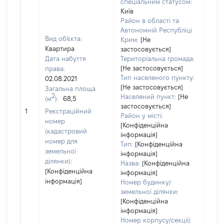
спеціальним статусом:
Київ
Район в області та
Автономній Республіці
Вид об'єкта:
Крим:
[Не
Квартира
застосовується]
Дата набуття
Територіальна громада:
[Не застосовується]
права:
Тип населеного пункту:
02.08.2021
[Не застосовується]
Загальна площа
248
2
Населений пункт:
[Не
(м
):
68,5
Тип 
застосовується]
обʼє
1
Реєстраційний
Район у місті:
варт
номер
[Конфіденційна
набу
(кадастровий
інформація]
номер для
Тип:
[Конфіденційна
земельної
інформація]
ділянки):
Назва:
[Конфіденційна
[Конфіденційна
інформація]
інформація]
Номер будинку/
земельної ділянки:
[Конфіденційна
інформація]
Номер корпусу/секції/