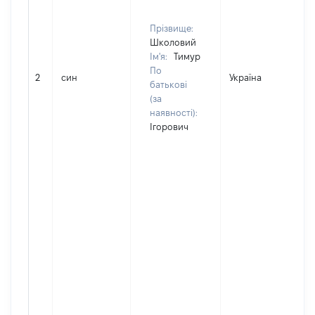
Прізвище:
Школовий
Ім'я:
Тимур
По
2
син
Україна
батькові
(за
наявності):
Ігорович