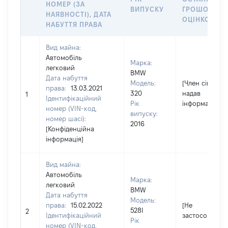
НОМЕР (ЗА
ВИПУСКУ
ГРОШОВОЮ
НАЯВНОСТІ), ДАТА
ОЦІНКОЮ, Г
НАБУТТЯ ПРАВА
Вид майна:
Автомобіль
Марка:
легковий
BMW
Дата набуття
Модель:
[Член сім'ї не
права:
13.03.2021
320
надав
1
Ідентифікаційний
Рік
інформацію]
номер (VIN-код,
випуску:
номер шасі):
2016
[Конфіденційна
інформація]
Вид майна:
Автомобіль
Марка:
легковий
BMW
Дата набуття
Модель:
права:
15.02.2022
[Не
528I
2
Ідентифікаційний
застосовуєтьс
Рік
номер (VIN-код,