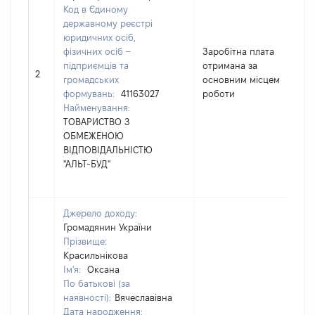
Код в Єдиному
державному реєстрі
юридичних осіб,
фізичних осіб –
Заробітна плата
підприємців та
отримана за
2
громадських
основним місцем
формувань:
41163027
роботи
Найменування:
ТОВАРИСТВО З
ОБМЕЖЕНОЮ
ВІДПОВІДАЛЬНІСТЮ
"АЛЬТ-БУД"
Джерело доходу:
Громадянин України
Прізвище:
Красильнікова
Ім'я:
Оксана
По батькові (за
наявності):
Вячеславівна
Дата народження: