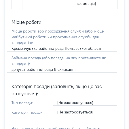
інформація]
Місце роботи:
Місце роботи або проходження служби
(або місце
майбутньої роботи чи проходження служби для
кандидатів)
:
Кременчуцька районна рада Полтавської області
Займана посада
(або посада, на яку претендуєте як
кандидат)
:
депутат районної ради 8 скликання
Категорія посади (заповніть, якщо це вас
стосується):
[Не застосовується]
Тип посади:
[Не застосовується]
Категорія посади:
Чи належите Ви до службових осіб, які займають