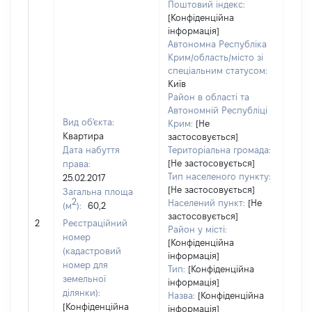
Поштовий індекс:
[Конфіденційна
інформація]
Автономна Республіка
Крим/область/місто зі
спеціальним статусом:
Київ
Район в області та
Автономній Республіці
Вид об'єкта:
Крим:
[Не
Квартира
застосовується]
Дата набуття
Територіальна громада:
[Не застосовується]
права:
Тип населеного пункту:
25.02.2017
[Не застосовується]
Загальна площа
2
Населений пункт:
[Не
(м
):
60,2
застосовується]
[Не 
2
Реєстраційний
Район у місті:
номер
[Конфіденційна
(кадастровий
інформація]
номер для
Тип:
[Конфіденційна
земельної
інформація]
ділянки):
Назва:
[Конфіденційна
[Конфіденційна
інформація]