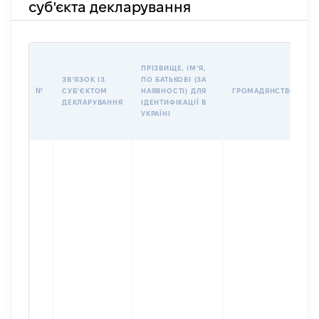
суб'єкта декларування
П
ПРІЗВИЩЕ, ІМʼЯ,
Б
ЗВʼЯЗОК ІЗ
ПО БАТЬКОВІ (ЗА
І
№
СУБʼЄКТОМ
НАЯВНОСТІ) ДЛЯ
ГРОМАДЯНСТВО
М
ДЕКЛАРУВАННЯ
ІДЕНТИФІКАЦІЇ В
УКРАЇНІ