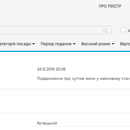
Й
ПРО РЕЄСТР
ш
атегорія посади:
Період подання:
Високий ризик:
Відп
24.12.2019 20:08
Повідомлення про суттєві зміни y майновому стан
Котвіцький