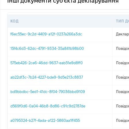
Інші документи суб'єкта декларування
КОД
ТИП 
f6ec55ec-9c2d-4409-a12f-0237a266a3dc
Деклар
15f4c6d3-62dc-4791-9334-35a841b98b00
Повідо
575eb426-2ce6-46dd-9637-eab51e9d8ff0
Повідо
ab22df3c-7b24-4227-bde9-9d5e213c8837
Повідо
bd9bbdbc-5ed1-41dc-8f04-79036bbd9109
Повідо
d569f0d6-0a04-46b8-8d86-c91c9d2787de
Повідо
a0795324-b27f-4ada-a122-5860aa1ff455
Повідо