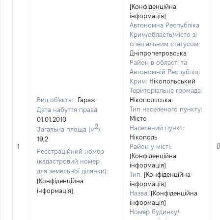
[Конфіденційна
інформація]
Автономна Республіка
Крим/область/місто зі
спеціальним статусом:
Дніпропетровська
Район в області та
Автономній Республіці
Крим:
Нікопольський
Територіальна громада:
Вид об'єкта:
Гараж
Нікопольська
Тип населеного пункту:
Дата набуття права:
Місто
01.01.2010
2
Населений пункт:
Загальна площа (м
):
Нікополь
19,2
1
Район у місті:
Реєстраційний номер
[Конфіденційна
(кадастровий номер
інформація]
для земельної ділянки):
Тип:
[Конфіденційна
[Конфіденційна
інформація]
інформація]
Назва:
[Конфіденційна
інформація]
Номер будинку/