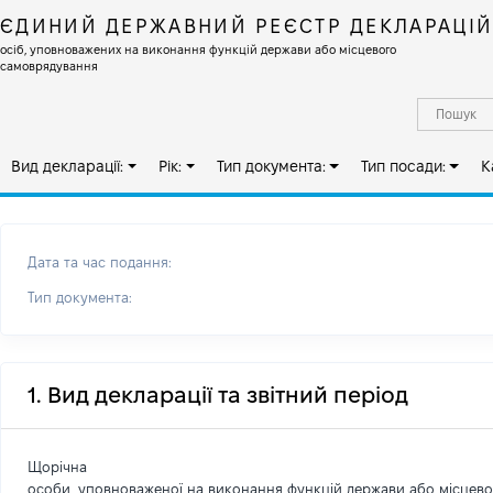
ЄДИНИЙ ДЕРЖАВНИЙ РЕЄСТР ДЕКЛАРАЦІ
осіб, уповноважених на виконання функцій держави або місцевого
самоврядування
Вид декларації:
Рік:
Тип документа:
Тип посади:
К
Дата та час подання:
Тип документа:
1. Вид декларації та звітний період
Щорічна
особи, уповноваженої на виконання функцій держави або місцев