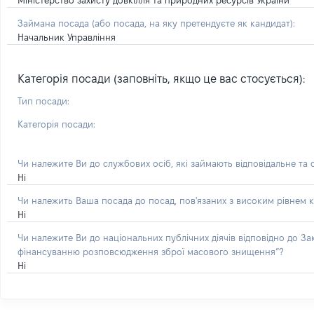
Міністерство захисту довкілля та природних ресурсів України
Займана посада
(або посада, на яку претендуєте як кандидат)
:
Начальник Управління
Категорія посади (заповніть, якщо це вас стосується):
Тип посади:
Категорія посади:
Чи належите Ви до службових осіб, які займають відповідальне та
Ні
Чи належить Ваша посада до посад, пов'язаних з високим рівнем к
Ні
Чи належите Ви до національних публічних діячів відповідно до З
фінансуванню розповсюдження зброї масового знищення”?
Ні