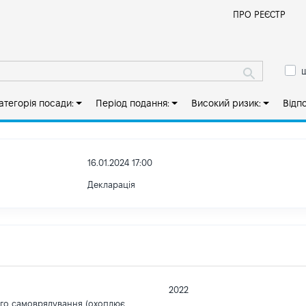
Й
ПРО РЕЄСТР
ш
атегорія посади:
Період подання:
Високий ризик:
Відп
16.01.2024 17:00
Декларація
2022
ого самоврядування (охоплює