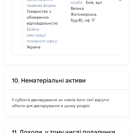
особи:
Київ, вул.
правова форма:
Велика
Товариство з
Житомирська,
обмеженою
буд.40, оф. 17
відповідальністю
Країна
реєстрації
головного офісу:
Україна
10. Нематеріальні активи
У суб'єкта декларування чи членів його сім'ї відсутні
об'єкти для декларування в цьому розділі.
11. Доходи, у тому числі подарунки