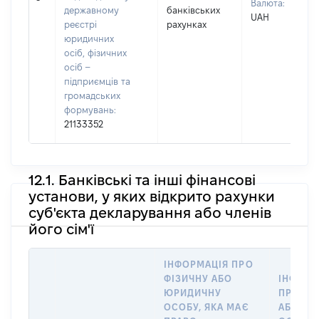
Валюта:
державному
банківських
UAH
реєстрі
рахунках
юридичних
осіб, фізичних
осіб –
підприємців та
громадських
формувань:
21133352
12.1. Банківські та інші фінансові
установи, у яких відкрито рахунки
суб'єкта декларування або членів
його сім'ї
ІНФОРМАЦІЯ ПРО
ФІЗИЧНУ АБО
ІНФОРМ
ЮРИДИЧНУ
ПРО ФІ
ОСОБУ, ЯКА МАЄ
АБО Ю