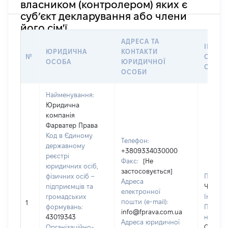
власником (контролером) яких є
суб’єкт декларування або члени
його сім'ї
АДРЕСА ТА
ІНФОР
ЮРИДИЧНА
КОНТАКТИ
№
ОСОБУ
ОСОБА
ЮРИДИЧНОЇ
СТОС
ОСОБИ
Найменування:
Юридична
компанія
Фарватер Права
Код в Єдиному
Телефон:
державному
+3809334030000
реєстрі
Факс:
[Не
юридичних осіб,
застосовується]
фізичних осіб –
Прізви
Адреса
підприємців та
ЧЕРЕВ
електронної
громадських
Ім'я:
М
пошти (e-mail):
1
формувань:
По бать
info@fprava.com.ua
43019343
наявнос
Адреса юридичної
Організаційно-
ОЛЕКС