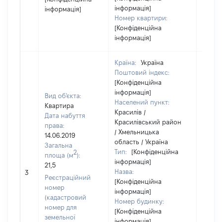
інформація]
інформація]
Номер квартири:
[Конфіденційна
інформація]
Країна:
Україна
Поштовий індекс:
[Конфіденційна
інформація]
Вид об'єкта:
Населений пункт:
Квартира
Красилів /
Дата набуття
Красилівський район
права:
/ Хмельницька
14.06.2019
область / Україна
Загальна
Тип:
[Конфіденційна
2
площа (м
):
інформація]
21,5
Назва:
[Не ві
3
Реєстраційний
[Конфіденційна
номер
інформація]
(кадастровий
Номер будинку:
номер для
[Конфіденційна
земельної
інформація]