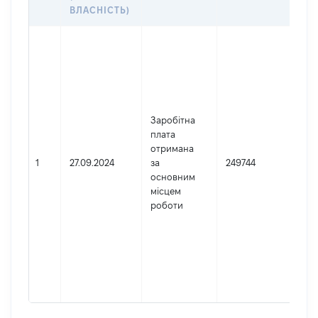
ДО
ВЛАСНІСТЬ)
Дже
Юр
осо
зар
в У
Най
Заробітна
ВЕ
плата
СУ
отримана
Код
1
27.09.2024
за
249744
де
основним
реє
місцем
юр
роботи
осі
осі
під
гро
фор
417