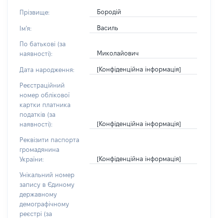
Бородій
Прізвище:
Василь
Ім'я:
По батькові (за
Миколайович
наявності):
[Конфіденційна інформація]
Дата народження:
Реєстраційний
номер облікової
картки платника
податків (за
[Конфіденційна інформація]
наявності):
Реквізити паспорта
громадянина
[Конфіденційна інформація]
України:
Унікальний номер
запису в Єдиному
державному
демографічному
реєстрі (за