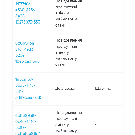
Повідомлення
147f7d6c-
про суттєві
e568-425b-
зміни y
-
202
8e66-
майновому
19273073f533
стані
Повідомлення
686b943a-
про суттєві
81cf-4ed3-
зміни y
-
202
b20e-
майновому
18e5f5a3fbd8
стані
19bc9fb7-
b5d5-4f4c-
Декларація
Щорічна
202
8ff1-
ad895eedead5
Повідомлення
6d8399a8-
про суттєві
0b4e-4816-
зміни y
-
202
bc89-
майновому
db8bfdb91fd4