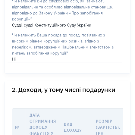
Чи належите Ви до службових осіб, які займають
відповідальне та особливо відповідальне становище,
відповідно до Закону України «Про запобігання
корупції»?
Судді, судді Конституційного Суду України
Чи належить Ваша посада до посад, пов'язаних з
високим рівнем корупційних ризиків, згідно з
переліком, затвердженим Національним агентством з
питань запобігання корупції?
Ні
2. Доходи, у тому числі подарунки
ДАТА
ІН
ОТРИМАННЯ
РОЗМІР
ВИД
ПР
№
ДОХОДУ
(ВАРТІСТЬ),
ДОХОДУ
(Д
(НАБУТТЯ У
ГРН