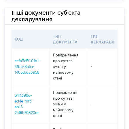
Інші документи суб'єкта
декларування
ТИП
ТИП
КОД
ПЕ
ДОКУМЕНТА
ДЕКЛАРАЦІЇ
Повідомлення
ecfa3c5f-01b1-
про суттєві
41bb-8a5a-
зміни y
-
202
1405d7da3958
майновому
стані
Повідомлення
54f1399e-
про суттєві
ed4e-41f5-
зміни y
-
202
ab16-
майновому
2c9fb70320dc
стані