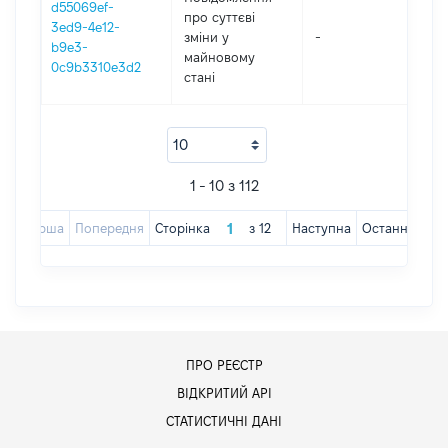
d55069ef-
про суттєві
3ed9-4e12-
зміни y
-
202
b9e3-
майновому
0c9b3310e3d2
стані
1 - 10 з 112
Перша
Попередня
Сторінка
з
12
Наступна
Остання
ПРО РЕЄСТР
ВІДКРИТИЙ АРІ
СТАТИСТИЧНІ ДАНІ