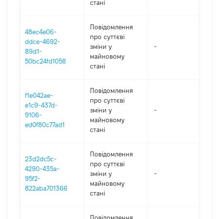
стані
Повідомлення
48ec4e06-
про суттєві
ddce-4692-
зміни y
-
202
89d1-
майновому
50bc24fd1058
стані
Повідомлення
f1e042ae-
про суттєві
e1c9-437d-
зміни y
-
202
9106-
майновому
ed0f80c77ad1
стані
Повідомлення
23d2dc5c-
про суттєві
4290-435a-
зміни y
-
202
95f2-
майновому
822aba701366
стані
Повідомлення