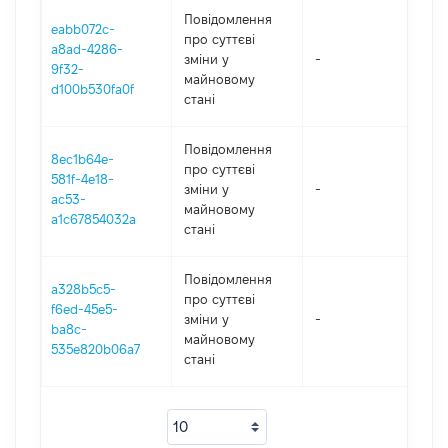
Повідомлення
eabb072c-
про суттєві
a8ad-4286-
зміни y
-
202
9f32-
майновому
d100b530fa0f
стані
Повідомлення
8ec1b64e-
про суттєві
581f-4e18-
зміни y
-
202
ac53-
майновому
a1c67854032a
стані
Повідомлення
a328b5c5-
про суттєві
f6ed-45e5-
зміни y
-
202
ba8c-
майновому
535e820b06a7
стані