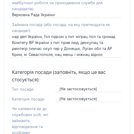
майбутньої роботи чи проходження служби для
кандидатів)
:
Верховна Рада України
Займана посада
(або посада, на яку претендуєте як
кандидат)
:
нар деп України, Гол підком з пит міграц пол та громад
Комітету ВР України з пит прав люд, деокупац та
реінтегр тимчас окуп тер у Донецьк, Луган обл та АР
Крим, м. Севастополя, нац менш і міжнац віднос
Категорія посади (заповніть, якщо це вас
стосується):
[Не застосовується]
Тип посади:
[Не застосовується]
Категорія посади:
Чи належите ви до
службових осіб, які
займають
відповідальне та
особливо