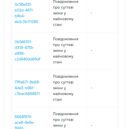
Повідомлення
0c58e53f-
про суттєві
b02d-4471-
зміни y
-
202
b8b4-
майновому
ee2c3b111286
стані
Повідомлення
0b546101-
про суттєві
d318-4755-
зміни y
-
202
a996-
майновому
c2d640dd69df
стані
Повідомлення
77ffe671-8b68-
про суттєві
4de3-b96f-
зміни y
-
202
c3bec6668611
майновому
стані
Повідомлення
6664f874-
про суттєві
ace8-4e9e-
зміни y
-
202
866f-