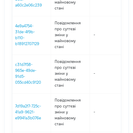
майновому
a60c2e06c239
стані
Повідомлення
4e9a4754-
про суттєві
31de-4f9b-
зміни y
-
202
b110-
майновому
b18912707129
стані
Повідомлення
c31d7f58-
про суттєві
965e-49de-
зміни y
-
202
91d5-
майновому
055cd40c9120
стані
Повідомлення
7d19a2f7-725c-
про суттєві
41a9-9621-
зміни y
-
202
e9941a3b076e
майновому
стані