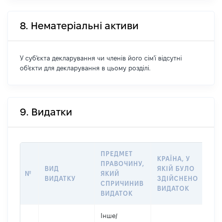
8. Нематеріальні активи
У суб'єкта декларування чи членів його сім'ї відсутні
об'єкти для декларування в цьому розділі.
9. Видатки
ПРЕДМЕТ
КРАЇНА, У
ПРАВОЧИНУ,
ВИД
ЯКІЙ БУЛО
РО
№
ЯКИЙ
ВИДАТКУ
ЗДІЙСНЕНО
ВИ
СПРИЧИНИВ
ВИДАТОК
ВИДАТОК
Інше
/