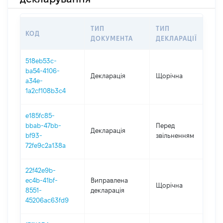
ТИП
ТИП
КОД
П
ДОКУМЕНТА
ДЕКЛАРАЦІЇ
518eb53c-
ba54-4106-
Декларація
Щорічна
20
a34e-
1a2cf108b3c4
e185fc85-
01
bbab-47bb-
Перед
Декларація
-
bf93-
звільненням
17
72fe9c2a138a
22f42e9b-
ec4b-41bf-
Виправлена
Щорічна
20
8551-
декларація
45206ac63fd9