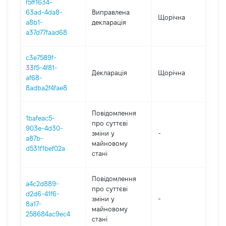
f5ff1634-
63ad-4da8-
Виправлена
Щорічна
20
a8b1-
декларація
a37d77faad68
c3e7589f-
33f5-4f81-
Декларація
Щорічна
20
af68-
8adba2f4fae8
Повідомлення
1bafeac5-
про суттєві
903e-4d30-
зміни y
-
20
a87b-
майновому
d531f1bef02a
стані
Повідомлення
a4c2d889-
про суттєві
d2d6-41f6-
зміни y
-
20
8a17-
майновому
258684ac9ec4
стані