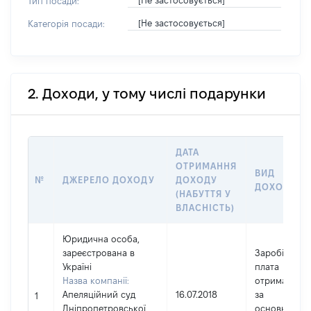
[Не застосовується]
Тип посади:
[Не застосовується]
Категорія посади:
2. Доходи, у тому числі подарунки
ДАТА
ОТРИМАННЯ
ВИД
№
ДЖЕРЕЛО ДОХОДУ
ДОХОДУ
ДОХОДУ
(НАБУТТЯ У
ВЛАСНІСТЬ)
Юридична особа,
зареєстрована в
Заробітна
Україні
плата
Назва компанії:
отримана
Апеляційний суд
16.07.2018
за
1
Дніпропетровської
основним