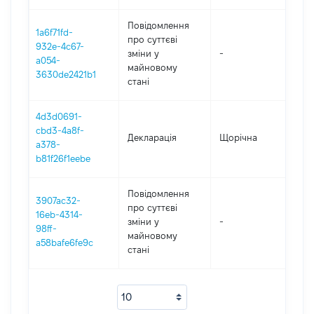
Повідомлення
1a6f71fd-
про суттєві
932e-4c67-
зміни y
-
20
a054-
майновому
3630de2421b1
стані
4d3d0691-
cbd3-4a8f-
Декларація
Щорічна
20
a378-
b81f26f1eebe
Повідомлення
3907ac32-
про суттєві
16eb-4314-
зміни y
-
20
98ff-
майновому
a58bafe6fe9c
стані