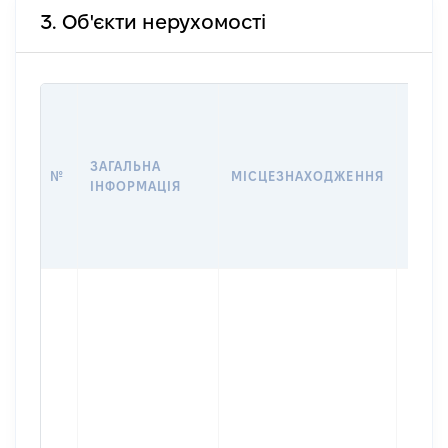
3. Об'єкти нерухомості
ВАРТ
ДАТУ
НАБУ
ЗАГАЛЬНА
ПРАВ
№
МІСЦЕЗНАХОДЖЕННЯ
ІНФОРМАЦІЯ
ЗА
ОСТ
ГРО
ОЦІ