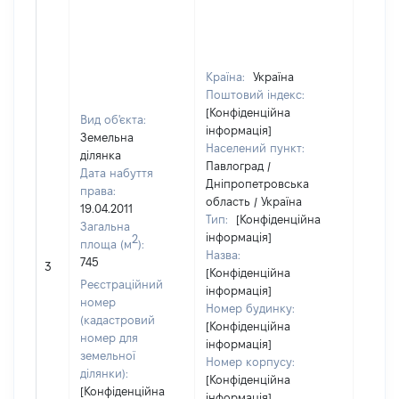
Країна:
Україна
Поштовий індекс:
[Конфіденційна
Вид об'єкта:
інформація]
Земельна
Населений пункт:
ділянка
Павлоград /
Дата набуття
Дніпропетровська
права:
область / Україна
19.04.2011
Тип:
[Конфіденційна
Загальна
інформація]
2
площа (м
):
Назва:
745
16762
3
[Конфіденційна
Реєстраційний
інформація]
номер
Номер будинку:
(кадастровий
[Конфіденційна
номер для
інформація]
земельної
Номер корпусу:
ділянки):
[Конфіденційна
[Конфіденційна
інформація]