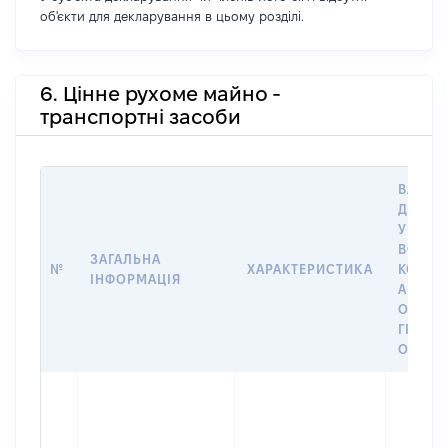
об'єкти для декларування в цьому розділі.
6. Цінне рухоме майно -
транспортні засоби
ВАРТІС
ДАТУ 
У ВЛАС
ВОЛОД
ЗАГАЛЬНА
№
ХАРАКТЕРИСТИКА
КОРИС
ІНФОРМАЦІЯ
АБО З
ОСТА
ГРОШ
ОЦІНК