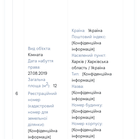
Країна:
Україна
Поштовий індекс:
[Конфіденційна
Вид об'єкта:
інформація]
Кімната
Населений пункт:
Дата набуття
Харків / Харківська
права:
область / Україна
27.08.2019
Тип:
[Конфіденційна
Загальна
інформація]
2
площа (м
):
12
Назва:
[Конфіденційна
[Не ві
6
Реєстраційний
інформація]
номер
Номер будинку:
(кадастровий
[Конфіденційна
номер для
інформація]
земельної
Номер корпусу:
ділянки):
[Конфіденційна
[Конфіденційна
інформація]
інформація]