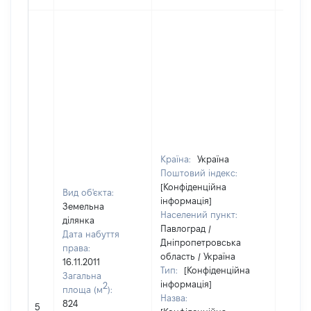
Країна:
Україна
Поштовий індекс:
[Конфіденційна
Вид об'єкта:
інформація]
Земельна
Населений пункт:
ділянка
Павлоград /
Дата набуття
Дніпропетровська
права:
область / Україна
16.11.2011
Тип:
[Конфіденційна
Загальна
інформація]
2
площа (м
):
Назва:
824
[Не ві
5