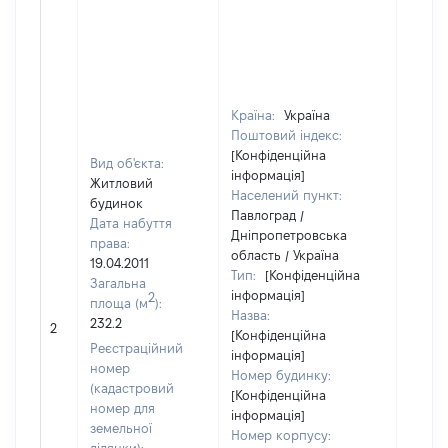
Країна:
Україна
Поштовий індекс:
[Конфіденційна
Вид об'єкта:
інформація]
Житловий
Населений пункт:
будинок
Павлоград /
Дата набуття
Дніпропетровська
права:
область / Україна
19.04.2011
Тип:
[Конфіденційна
Загальна
інформація]
2
площа (м
):
Назва:
232.2
181159
2
[Конфіденційна
Реєстраційний
інформація]
номер
Номер будинку:
(кадастровий
[Конфіденційна
номер для
інформація]
земельної
Номер корпусу: