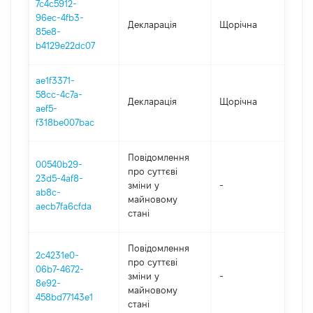
7c4c5912-
96ec-4fb3-
Декларація
Щорічна
202
85e8-
b4129e22dc07
ae1f3371-
58cc-4c7a-
Декларація
Щорічна
202
aef5-
f318be007bac
Повідомлення
00540b29-
про суттєві
23d5-4af8-
зміни y
-
202
ab8c-
майновому
aecb7fa6cfda
стані
Повідомлення
2c4231e0-
про суттєві
06b7-4672-
зміни y
-
202
8e92-
майновому
458bd77143e1
стані