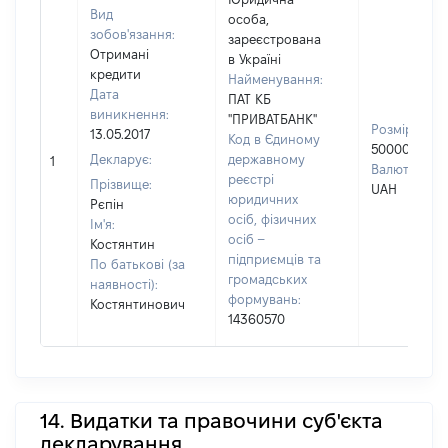
Вид
особа,
зобов'язання:
зареєстрована
Отримані
в Україні
кредити
Найменування:
Дата
ПАТ КБ
виникнення:
"ПРИВАТБАНК"
Розмір:
13.05.2017
Код в Єдиному
50000
Декларує:
державному
1
Валюта:
реєстрі
Прізвище:
UAH
юридичних
Рєпін
осіб, фізичних
Ім'я:
осіб –
Костянтин
підприємців та
По батькові (за
громадських
наявності):
формувань:
Костянтинович
14360570
14. Видатки та правочини суб'єкта
декларування