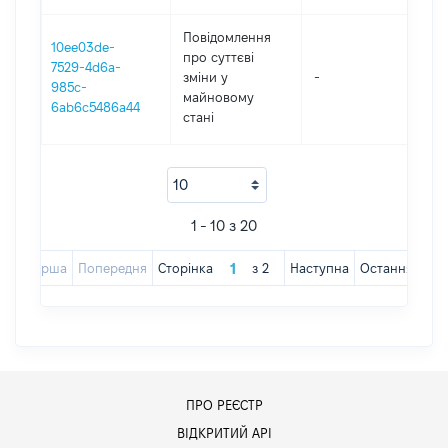
Повідомлення
10ee03de-
про суттєві
7529-4d6a-
зміни y
-
202
985c-
майновому
6ab6c5486a44
стані
1 - 10 з 20
Перша
Попередня
Сторінка
з
2
Наступна
Остання
ПРО РЕЄСТР
ВІДКРИТИЙ АРІ