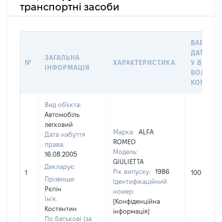
транспортні засоби
ВАРТІСТ
ДАТУ НА
ЗАГАЛЬНА
№
ХАРАКТЕРИСТИКА
У ВЛАСН
ІНФОРМАЦІЯ
ВОЛОДІ
КОРИСТ
Вид об'єкта:
Автомобіль
легковий
Марка:
ALFA
Дата набуття
ROMEO
права:
Модель:
16.08.2005
GIULIETTA
Декларує:
Рік випуску:
1986
1
100
Прізвище:
Ідентифікаційний
Рєпін
номер:
Ім'я:
[Конфіденційна
Костянтин
інформація]
По батькові (за