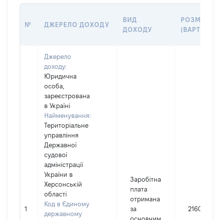
ВИД
РОЗМІР
№
ДЖЕРЕЛО ДОХОДУ
ДОХОДУ
(ВАРТІСТЬ)
Джерело
доходу:
Юридична
особа,
зареєстрована
в Україні
Найменування:
Територіальне
управління
Державної
судової
адміністрації
України в
Заробітна
Херсонській
плата
області
отримана
Код в Єдиному
1
за
216009
державному
основним