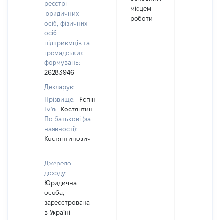
реєстрі
місцем
юридичних
роботи
осіб, фізичних
осіб –
підприємців та
громадських
формувань:
26283946
Декларує:
Прізвище:
Рєпін
Ім'я:
Костянтин
По батькові (за
наявності):
Костянтинович
Джерело
доходу:
Юридична
особа,
зареєстрована
в Україні