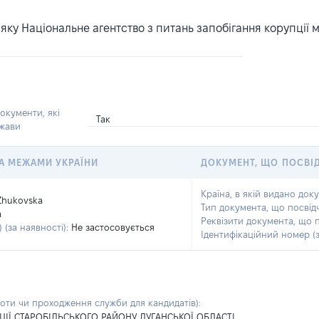
ку Національне агентство з питань запобігання корупції 
окументи, які
Так
ржави
 ЗА МЕЖАМИ УКРАЇНИ
ДОКУМЕНТ, ЩО ПОСВІ
Країна, в якій видано док
Zhukovska
Тип документа, що посвід
a
Реквізити документа, що 
 (за наявності):
Не застосовується
Ідентифікаційний номер (з
боти чи проходження служби для кандидатів)
:
ЦІЇ СТАРОБІЛЬСЬКОГО РАЙОНУ ЛУГАНСЬКОЇ ОБЛАСТІ