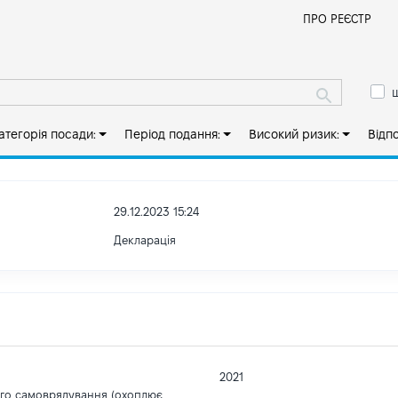
Й
ПРО РЕЄСТР
ш
атегорія посади:
Період подання:
Високий ризик:
Відп
29.12.2023 15:24
Декларація
2021
ого самоврядування (охоплює