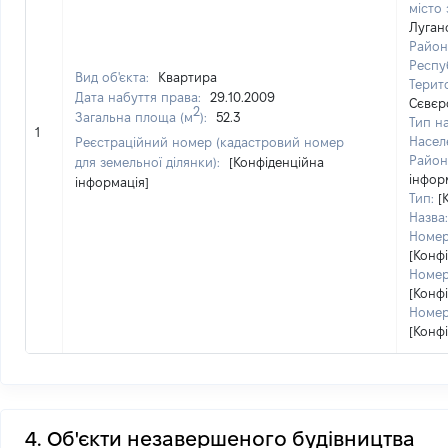
місто 
Луган
Район
Респу
Вид об'єкта:
Квартира
Терит
Дата набуття права:
29.10.2009
Сєвєр
2
Загальна площа (м
):
52.3
Тип н
1
Насел
Реєстраційний номер (кадастровий номер
Район 
для земельної ділянки):
[Конфіденційна
інфор
інформація]
Тип:
[
Назва:
Номер
[Конф
Номер
[Конф
Номер
[Конф
4. Об'єкти незавершеного будівництва