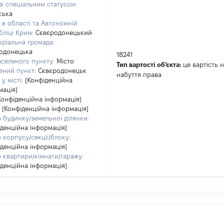
зі спеціальним статусом:
ська
 в області та Автономній
бліці Крим:
Сєвєродонецький
оріальна громада:
одонецька
18241
аселеного пункту:
Місто
Тип вартості обʼєкта:
це вартість н
ений пункт:
Сєвєродонецьк
набуття права
у місті:
[Конфіденційна
мація]
Конфіденційна інформація]
[Конфіденційна інформація]
 будинку/земельної ділянки:
іденційна інформація]
 корпусу/секції/блоку:
іденційна інформація]
 квартири/кімнати/гаражу:
іденційна інформація]