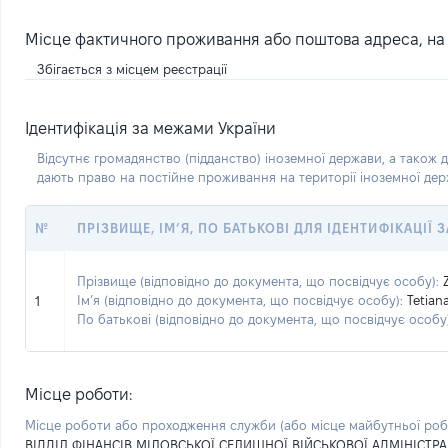
Місце фактичного проживання або поштова адреса, на я
Збігається з місцем реєстрації
Ідентифікація за межами України
Відсутнє громадянство (підданство) іноземної держави, а також д
дають право на постійне проживання на території іноземної де
№
ПРІЗВИЩЕ, ІМ’Я, ПО БАТЬКОВІ ДЛЯ ІДЕНТИФІКАЦІЇ
Прізвище (відповідно до документа, що посвідчує особу):
Ім’я (відповідно до документа, що посвідчує особу):
Tetian
1
По батькові (відповідно до документа, що посвідчує особу)
Місце роботи:
Місце роботи або проходження служби
(або місце майбутньої ро
ВІДДІЛ ФІНАНСІВ МІЛОВСЬКОЇ СЕЛИЩНОЇ ВІЙСЬКОВОЇ АДМІНІСТРА