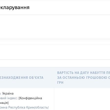
декларування
ВАРТІСТЬ НА ДАТУ НАБУТТЯ П
ЕЗНАХОДЖЕННЯ ОБʼЄКТА
ЗА ОСТАННЬОЮ ГРОШОВОЮ О
ГРН
:
Україна
вий індекс:
[Конфіденційна
мація]
омна Республіка Крим/область/