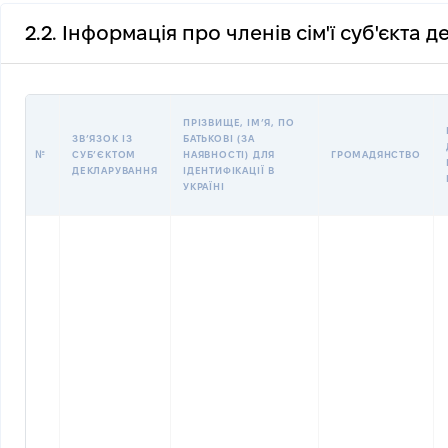
2.2. Інформація про членів сім'ї суб'єкта 
ПРІЗВИЩЕ, ІМʼЯ, ПО
ЗВʼЯЗОК ІЗ
БАТЬКОВІ (ЗА
№
СУБʼЄКТОМ
НАЯВНОСТІ) ДЛЯ
ГРОМАДЯНСТВО
ДЕКЛАРУВАННЯ
ІДЕНТИФІКАЦІЇ В
УКРАЇНІ