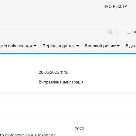
Й
ПРО РЕЄСТР
ш
атегорія посади:
Період подання:
Високий ризик:
Відп
28.03.2023 11:19
Виправлена декларація
2022
ого самоврядування (охоплює