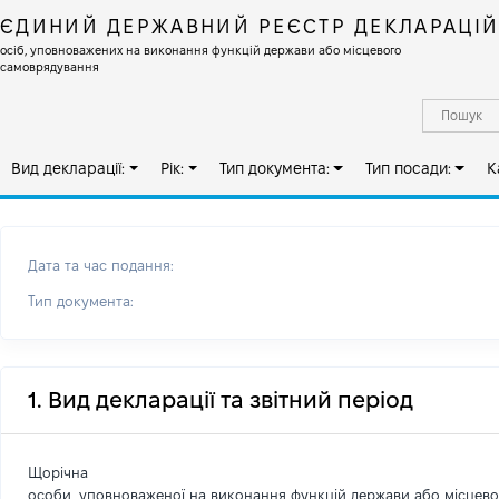
ЄДИНИЙ ДЕРЖАВНИЙ РЕЄСТР ДЕКЛАРАЦІ
осіб, уповноважених на виконання функцій держави або місцевого
самоврядування
Вид декларації:
Рік:
Тип документа:
Тип посади:
К
Дата та час подання:
Тип документа:
1. Вид декларації та звітний період
Щорічна
особи, уповноваженої на виконання функцій держави або місцев