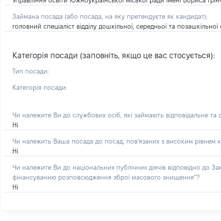
Управління освіти Южноукраїнської міської ради імені Бориса Грін
Займана посада
(або посада, на яку претендуєте як кандидат)
:
головний спеціаліст відділу дошкільної, середньої та позашкільної 
Категорія посади (заповніть, якщо це вас стосується):
Тип посади:
Категорія посади:
Чи належите Ви до службових осіб, які займають відповідальне та
Ні
Чи належить Ваша посада до посад, пов'язаних з високим рівнем к
Ні
Чи належите Ви до національних публічних діячів відповідно до З
фінансуванню розповсюдження зброї масового знищення”?
Ні