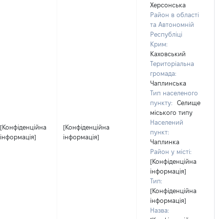
Херсонська
Район в області
та Автономній
Республіці
Крим:
Каховський
Територіальна
громада:
Чаплинська
Тип населеного
пункту:
Селище
міського типу
Населений
[Конфіденційна
[Конфіденційна
пункт:
інформація]
інформація]
Чаплинка
Район у місті:
[Конфіденційна
інформація]
Тип:
[Конфіденційна
інформація]
Назва: