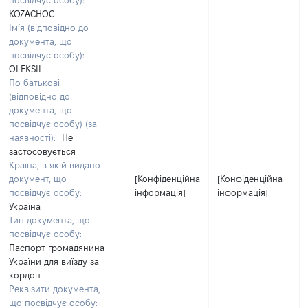
посвідчує особу):
KOZACHOC
Ім’я (відповідно до
документа, що
посвідчує особу):
OLEKSII
По батькові
(відповідно до
документа, що
посвідчує особу) (за
наявності):
Не
застосовується
Країна, в якій видано
документ, що
[Конфіденційна
[Конфіденційна
посвідчує особу:
інформація]
інформація]
Україна
Тип документа, що
посвідчує особу:
Паспорт громадянина
України для виїзду за
кордон
Реквізити документа,
що посвідчує особу: