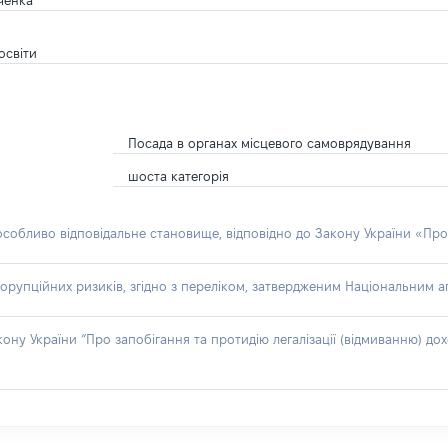
ченка
освіти
Посада в органах місцевого самоврядування
шоста категорія
 особливо відповідальне становище, відповідно до Закону України «Про
орупційних ризиків, згідно з переліком, затвердженим Національним аг
акону України “Про запобігання та протидію легалізації (відмиванню) 