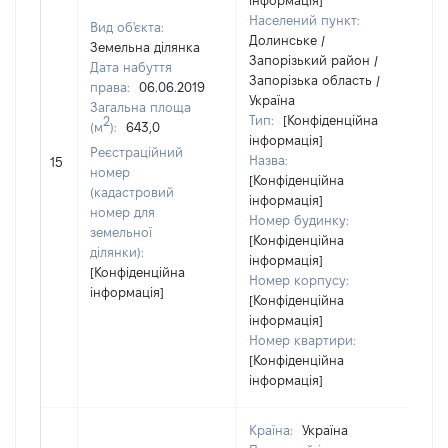
інформація]
Населений пункт:
Вид об'єкта:
Долинське /
Земельна ділянка
Запорізький район /
Дата набуття
Запорізька область /
права:
06.06.2019
Україна
Загальна площа
Тип:
[Конфіденційна
2
(м
):
643,0
інформація]
Реєстраційний
Назва:
[Не
15
номер
[Конфіденційна
(кадастровий
інформація]
номер для
Номер будинку:
земельної
[Конфіденційна
ділянки):
інформація]
[Конфіденційна
Номер корпусу:
інформація]
[Конфіденційна
інформація]
Номер квартири:
[Конфіденційна
інформація]
Країна:
Україна