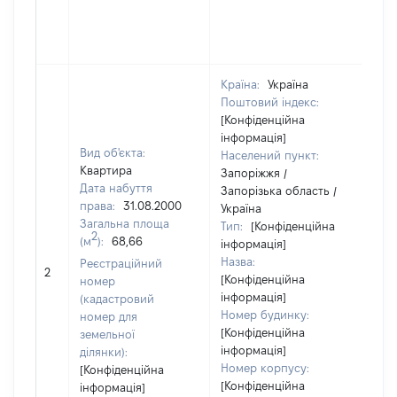
Країна:
Україна
Поштовий індекс:
[Конфіденційна
інформація]
Вид об'єкта:
Населений пункт:
Квартира
Запоріжжя /
Дата набуття
Запорізька область /
права:
31.08.2000
Україна
Загальна площа
Тип:
[Конфіденційна
2
(м
):
68,66
інформація]
Назва:
Реєстраційний
[Не
2
[Конфіденційна
номер
інформація]
(кадастровий
Номер будинку:
номер для
[Конфіденційна
земельної
інформація]
ділянки):
Номер корпусу:
[Конфіденційна
[Конфіденційна
інформація]