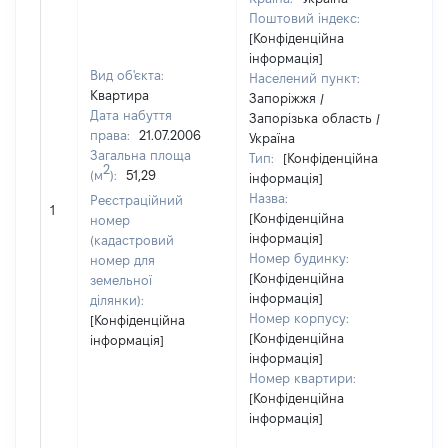
Поштовий індекс:
[Конфіденційна
інформація]
Вид об'єкта:
Населений пункт:
Квартира
Запоріжжя /
Дата набуття
Запорізька область /
права:
21.07.2006
Україна
Загальна площа
Тип:
[Конфіденційна
2
(м
):
51,29
інформація]
Назва:
Реєстраційний
[Не
1
[Конфіденційна
номер
інформація]
(кадастровий
Номер будинку:
номер для
[Конфіденційна
земельної
інформація]
ділянки):
Номер корпусу:
[Конфіденційна
[Конфіденційна
інформація]
інформація]
Номер квартири:
[Конфіденційна
інформація]