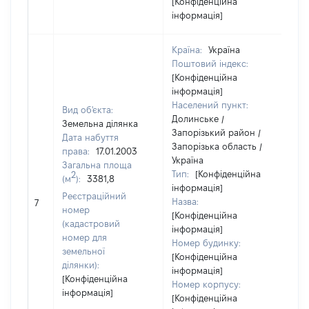
[Конфіденційна
інформація]
Країна:
Україна
Поштовий індекс:
[Конфіденційна
інформація]
Населений пункт:
Вид об'єкта:
Долинське /
Земельна ділянка
Запорізький район /
Дата набуття
Запорізька область /
права:
17.01.2003
Україна
Загальна площа
Тип:
[Конфіденційна
2
(м
):
3381,8
інформація]
Реєстраційний
Назва:
[Не
7
номер
[Конфіденційна
(кадастровий
інформація]
номер для
Номер будинку:
земельної
[Конфіденційна
ділянки):
інформація]
[Конфіденційна
Номер корпусу:
інформація]
[Конфіденційна