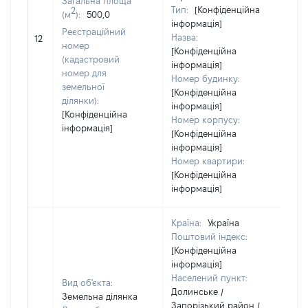
Загальна площа
Тип:
[Конфіденційна
2
(м
):
500,0
інформація]
Реєстраційний
Назва:
[Не
12
номер
[Конфіденційна
(кадастровий
інформація]
номер для
Номер будинку:
земельної
[Конфіденційна
ділянки):
інформація]
[Конфіденційна
Номер корпусу:
інформація]
[Конфіденційна
інформація]
Номер квартири:
[Конфіденційна
інформація]
Країна:
Україна
Поштовий індекс:
[Конфіденційна
інформація]
Населений пункт:
Вид об'єкта:
Долинське /
Земельна ділянка
Запорізький район /