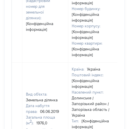
(кадастровий
інформація]
номер для
Номер будинку:
земельної
[Конфіденційна
ділянки):
інформація]
[Конфіденційна
Номер корпусу:
інформація]
[Конфіденційна
інформація]
Номер квартири:
[Конфіденційна
інформація]
Країна:
Україна
Поштовий індекс:
[Конфіденційна
інформація]
Населений пункт:
Вид об'єкта:
Долинське /
Земельна ділянка
Запорізький район /
Дата набуття
Запорізька область /
права:
06.06.2019
Україна
Загальна площа
Тип:
[Конфіденційна
2
(м
):
1976,0
інформація]