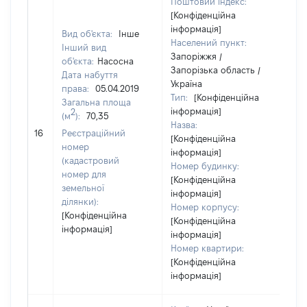
Поштовий індекс:
[Конфіденційна
інформація]
Вид об'єкта:
Інше
Населений пункт:
Інший вид
Запоріжжя /
об'єкта:
Насосна
Запорізька область /
Дата набуття
Україна
права:
05.04.2019
Тип:
[Конфіденційна
Загальна площа
інформація]
2
(м
):
70,35
Назва:
[Не
16
Реєстраційний
[Конфіденційна
номер
інформація]
(кадастровий
Номер будинку:
номер для
[Конфіденційна
земельної
інформація]
ділянки):
Номер корпусу:
[Конфіденційна
[Конфіденційна
інформація]
інформація]
Номер квартири:
[Конфіденційна
інформація]