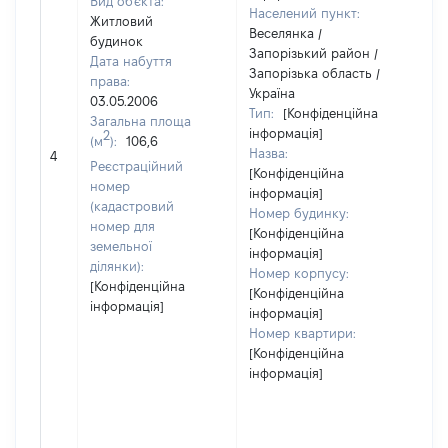
Вид об'єкта:
Населений пункт:
Житловий
Веселянка /
будинок
Запорізький район /
Дата набуття
Запорізька область /
права:
Україна
03.05.2006
Тип:
[Конфіденційна
Загальна площа
інформація]
2
(м
):
106,6
Назва:
[Не
4
Реєстраційний
[Конфіденційна
номер
інформація]
(кадастровий
Номер будинку:
номер для
[Конфіденційна
земельної
інформація]
ділянки):
Номер корпусу:
[Конфіденційна
[Конфіденційна
інформація]
інформація]
Номер квартири:
[Конфіденційна
інформація]