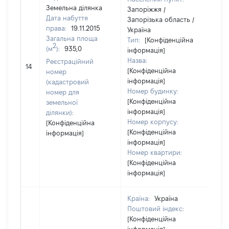
Земельна ділянка
Запоріжжя /
Дата набуття
Запорізька область /
права:
19.11.2015
Україна
Загальна площа
Тип:
[Конфіденційна
2
(м
):
935,0
інформація]
Назва:
Реєстраційний
[Не
14
[Конфіденційна
номер
інформація]
(кадастровий
Номер будинку:
номер для
[Конфіденційна
земельної
інформація]
ділянки):
Номер корпусу:
[Конфіденційна
[Конфіденційна
інформація]
інформація]
Номер квартири:
[Конфіденційна
інформація]
Країна:
Україна
Поштовий індекс:
[Конфіденційна