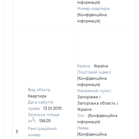
інформація]
Номер квартири:
[Конфіденційна
інформація]
Країна:
Україна
Поштовий індекс:
[Конфіденційна
інформація]
Вид об'єкта:
Населений пункт:
Квартира
Запоріжжя /
Дата набуття
Запорізька область /
права:
13.01.2015
Україна
Загальна площа
Тип:
[Конфіденційна
2
(м
):
154,05
інформація]
Назва:
Реєстраційний
[Не
3
[Конфіденційна
номер