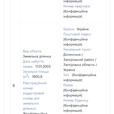
інформація]
Номер квартири:
[Конфіденційна
інформація]
Країна:
Україна
Поштовий індекс:
[Конфіденційна
інформація]
Населений пункт:
Вид об'єкта:
Долинське /
Земельна ділянка
Запорізький район /
Дата набуття
Запорізька область /
права:
17.01.2003
Україна
Загальна площа
Тип:
[Конфіденційна
2
(м
):
1900,9
інформація]
Реєстраційний
Назва:
[Не
8
номер
[Конфіденційна
(кадастровий
інформація]
номер для
Номер будинку:
земельної
[Конфіденційна
ділянки):
інформація]
[Конфіденційна