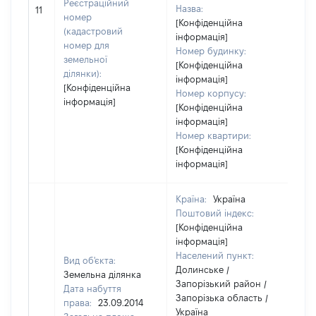
Реєстраційний
Назва:
[Не
11
номер
[Конфіденційна
(кадастровий
інформація]
номер для
Номер будинку:
земельної
[Конфіденційна
ділянки):
інформація]
[Конфіденційна
Номер корпусу:
інформація]
[Конфіденційна
інформація]
Номер квартири:
[Конфіденційна
інформація]
Країна:
Україна
Поштовий індекс:
[Конфіденційна
інформація]
Населений пункт:
Вид об'єкта:
Долинське /
Земельна ділянка
Запорізький район /
Дата набуття
Запорізька область /
права:
23.09.2014
Україна