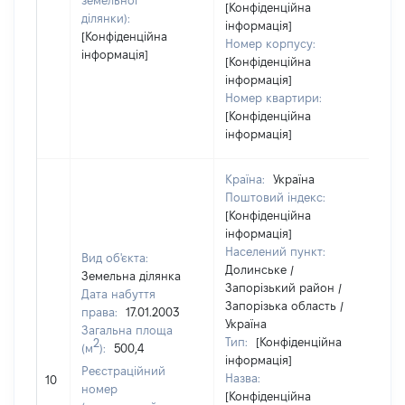
земельної
[Конфіденційна
ділянки):
інформація]
[Конфіденційна
Номер корпусу:
інформація]
[Конфіденційна
інформація]
Номер квартири:
[Конфіденційна
інформація]
Країна:
Україна
Поштовий індекс:
[Конфіденційна
інформація]
Населений пункт:
Вид об'єкта:
Долинське /
Земельна ділянка
Запорізький район /
Дата набуття
Запорізька область /
права:
17.01.2003
Україна
Загальна площа
Тип:
[Конфіденційна
2
(м
):
500,4
інформація]
Реєстраційний
Назва:
[Не
10
номер
[Конфіденційна