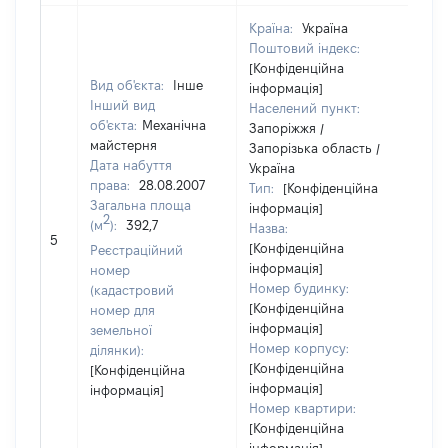
Країна:
Україна
Поштовий індекс:
[Конфіденційна
Вид об'єкта:
Інше
інформація]
Інший вид
Населений пункт:
об'єкта:
Механічна
Запоріжжя /
майстерня
Запорізька область /
Дата набуття
Україна
права:
28.08.2007
Тип:
[Конфіденційна
Загальна площа
інформація]
2
(м
):
392,7
Назва:
19
5
[Конфіденційна
Реєстраційний
інформація]
номер
Номер будинку:
(кадастровий
[Конфіденційна
номер для
інформація]
земельної
Номер корпусу:
ділянки):
[Конфіденційна
[Конфіденційна
інформація]
інформація]
Номер квартири:
[Конфіденційна