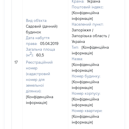
Країна:
Україна
Поштовий індекс:
[Конфіденційна
інформація]
Вид об'єкта:
Населений пункт:
Садовий (дачний)
Запоріжжя /
будинок
Запорізька область /
Дата набуття
Україна
права:
05.04.2019
Тип:
[Конфіденційна
Загальна площа
інформація]
2
(м
):
60,5
Назва:
[Не
17
Реєстраційний
[Конфіденційна
номер
інформація]
(кадастровий
Номер будинку:
номер для
[Конфіденційна
земельної
інформація]
ділянки):
Номер корпусу:
[Конфіденційна
[Конфіденційна
інформація]
інформація]
Номер квартири:
[Конфіденційна
інформація]