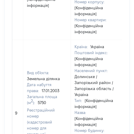
Номер корпусу:
інформація]
[Конфіденційна
інформація]
Номер квартири:
[Конфіденційна
інформація]
Країна:
Україна
Поштовий індекс:
[Конфіденційна
інформація]
Населений пункт:
Вид об'єкта:
Долинське /
Земельна ділянка
Запорізький район /
Дата набуття
Запорізька область /
права:
17.01.2003
Україна
Загальна площа
Тип:
[Конфіденційна
2
(м
):
5750
інформація]
Реєстраційний
Назва:
[Не
9
номер
[Конфіденційна
(кадастровий
інформація]
номер для
Номер будинку: