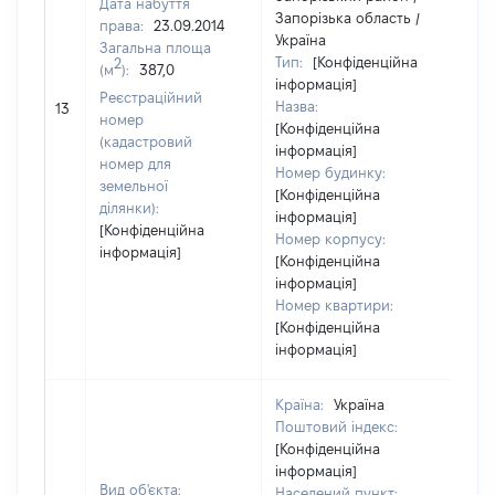
Дата набуття
Запорізька область /
права:
23.09.2014
Україна
Загальна площа
Тип:
[Конфіденційна
2
(м
):
387,0
інформація]
Реєстраційний
Назва:
[Не
13
номер
[Конфіденційна
(кадастровий
інформація]
номер для
Номер будинку:
земельної
[Конфіденційна
ділянки):
інформація]
[Конфіденційна
Номер корпусу:
інформація]
[Конфіденційна
інформація]
Номер квартири:
[Конфіденційна
інформація]
Країна:
Україна
Поштовий індекс:
[Конфіденційна
інформація]
Вид об'єкта:
Населений пункт: