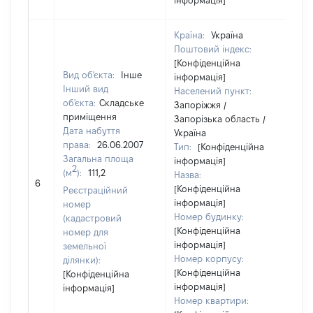
інформація]
Країна:
Україна
Поштовий індекс:
[Конфіденційна
Вид об'єкта:
Інше
інформація]
Інший вид
Населений пункт:
об'єкта:
Складське
Запоріжжя /
приміщення
Запорізька область /
Дата набуття
Україна
права:
26.06.2007
Тип:
[Конфіденційна
Загальна площа
інформація]
2
(м
):
111,2
Назва:
91
6
[Конфіденційна
Реєстраційний
інформація]
номер
Номер будинку:
(кадастровий
[Конфіденційна
номер для
інформація]
земельної
Номер корпусу:
ділянки):
[Конфіденційна
[Конфіденційна
інформація]
інформація]
Номер квартири: