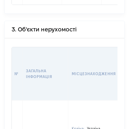
3. Об'єкти нерухомості
ВА
ДА
НА
ЗАГАЛЬНА
ПР
№
МІСЦЕЗНАХОДЖЕННЯ
ІНФОРМАЦІЯ
ЗА
ОС
Г
ОЦ
Країна:
Україна