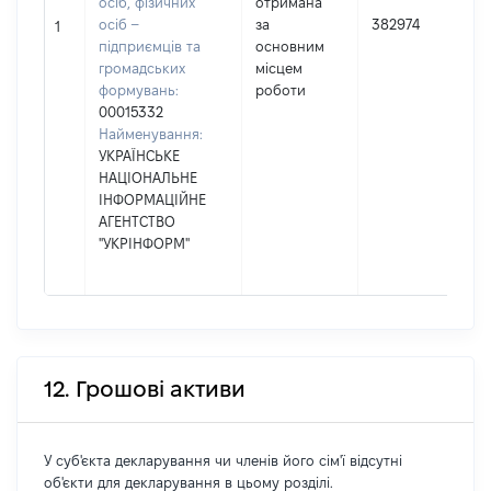
осіб, фізичних
отримана
осіб –
за
382974
1
підприємців та
основним
громадських
місцем
формувань:
роботи
00015332
Найменування:
УКРАЇНСЬКЕ
НАЦІОНАЛЬНЕ
ІНФОРМАЦІЙНЕ
АГЕНТСТВО
"УКРІНФОРМ"
12. Грошові активи
У суб'єкта декларування чи членів його сім'ї відсутні
об'єкти для декларування в цьому розділі.