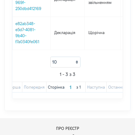
969f-
звільненням
14.05
250dbd412169
e82ab348-
e5d7-4081-
Декларація
Щорічна
2024
9b40-
f7a0340fe061
1 - 3 з 3
Перша
Попередня
Сторінка
з
1
Наступна
Остання
ПРО РЕЄСТР