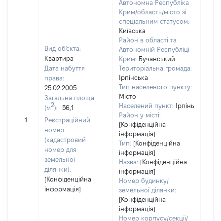
Автономна Республіка
Крим/область/місто зі
спеціальним статусом:
Київська
Район в області та
Вид об'єкта:
Автономній Республіці
Квартира
Крим:
Бучанський
Дата набуття
Територіальна громада:
Ірпінська
права:
Тип населеного пункту:
25.02.2005
Місто
Загальна площа
2
Населений пункт:
Ірпінь
(м
):
56,1
[Не
Район у місті:
1
Реєстраційний
заст
[Конфіденційна
номер
інформація]
(кадастровий
Тип:
[Конфіденційна
номер для
інформація]
земельної
Назва:
[Конфіденційна
ділянки):
інформація]
[Конфіденційна
Номер будинку/
інформація]
земельної ділянки:
[Конфіденційна
інформація]
Номер корпусу/секції/