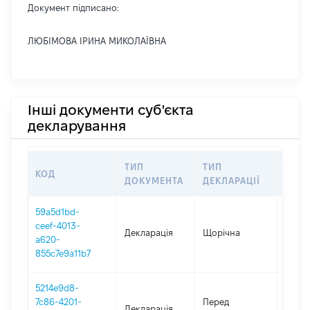
Документ підписано:
ЛЮБІМОВА ІРИНА МИКОЛАЇВНА
Інші документи суб'єкта
декларування
ТИП
ТИП
КОД
ПЕР
ДОКУМЕНТА
ДЕКЛАРАЦІЇ
59a5d1bd-
ceef-4013-
Декларація
Щорічна
2025
a620-
855c7e9a11b7
5214e9d8-
01.01
7c86-4201-
Перед
Декларація
-