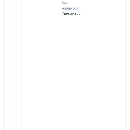
(за
наявності):
Євгенович