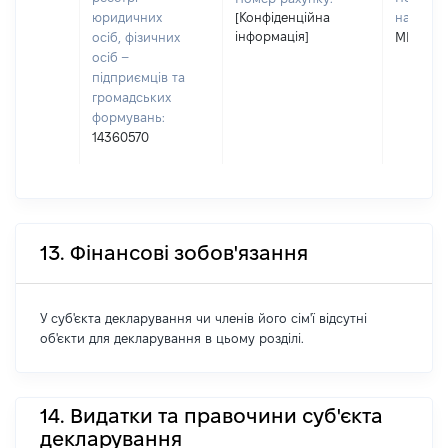
юридичних
[Конфіденційна
наявност
інформація]
осіб, фізичних
МИКОЛА
осіб –
підприємців та
громадських
формувань:
14360570
13. Фінансові зобов'язання
У суб'єкта декларування чи членів його сім'ї відсутні
об'єкти для декларування в цьому розділі.
14. Видатки та правочини суб'єкта
декларування