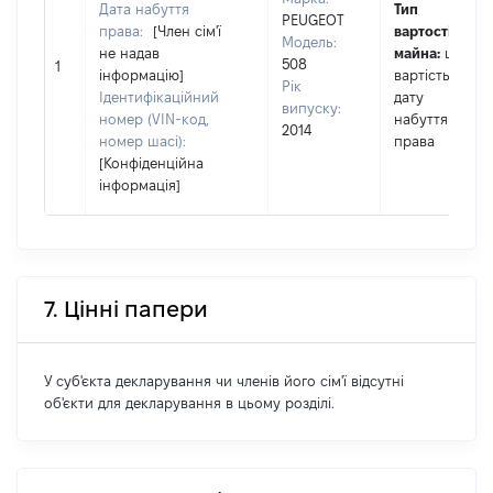
Дата набуття
Тип
PEUGEOT
права:
[Член сім'ї
вартості
Модель:
не надав
майна:
це
508
1
інформацію]
вартість на
Рік
Ідентифікаційний
дату
випуску:
номер (VIN-код,
набуття
2014
номер шасі):
права
[Конфіденційна
інформація]
7. Цінні папери
У суб'єкта декларування чи членів його сім'ї відсутні
об'єкти для декларування в цьому розділі.