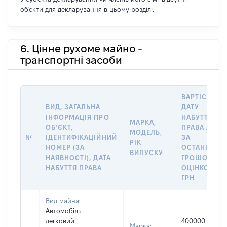
об'єкти для декларування в цьому розділі.
6. Цінне рухоме майно -
транспортні засоби
ВАРТІСТЬ Н
ВИД, ЗАГАЛЬНА
ДАТУ
ІНФОРМАЦІЯ ПРО
НАБУТТЯ
МАРКА,
ОБʼЄКТ,
ПРАВА АБО
МОДЕЛЬ,
№
ІДЕНТИФІКАЦІЙНИЙ
ЗА
РІК
НОМЕР (ЗА
ОСТАННЬО
ВИПУСКУ
НАЯВНОСТІ), ДАТА
ГРОШОВОЮ
НАБУТТЯ ПРАВА
ОЦІНКОЮ,
ГРН
Вид майна:
Автомобіль
легковий
400000
Марка: