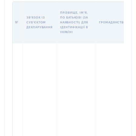
П
ПРІЗВИЩЕ, ІМʼЯ,
Б
ЗВʼЯЗОК ІЗ
ПО БАТЬКОВІ (ЗА
І
№
СУБʼЄКТОМ
НАЯВНОСТІ) ДЛЯ
ГРОМАДЯНСТВО
М
ДЕКЛАРУВАННЯ
ІДЕНТИФІКАЦІЇ В
УКРАЇНІ