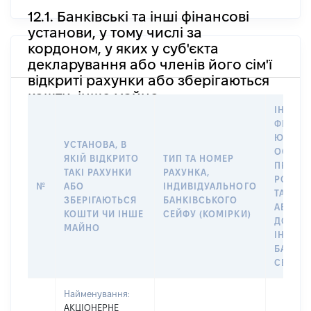
12.1. Банківські та інші фінансові
установи, у тому числі за
кордоном, у яких у суб'єкта
декларування або членів його сім'ї
відкриті рахунки або зберігаються
кошти, інше майно
ІНФОР
ФІЗИЧН
ЮРИДИ
УСТАНОВА, В
ОСОБУ,
ЯКІЙ ВІДКРИТО
ТИП ТА НОМЕР
ПРАВО
ТАКІ РАХУНКИ
РАХУНКА,
РОЗПО
№
АБО
ІНДИВІДУАЛЬНОГО
ТАКИМ
ЗБЕРІГАЮТЬСЯ
БАНКІВСЬКОГО
АБО М
КОШТИ ЧИ ІНШЕ
СЕЙФУ (КОМІРКИ)
ДО
МАЙНО
ІНДИВ
БАНКІ
СЕЙФУ 
Найменування:
АКЦІОНЕРНЕ