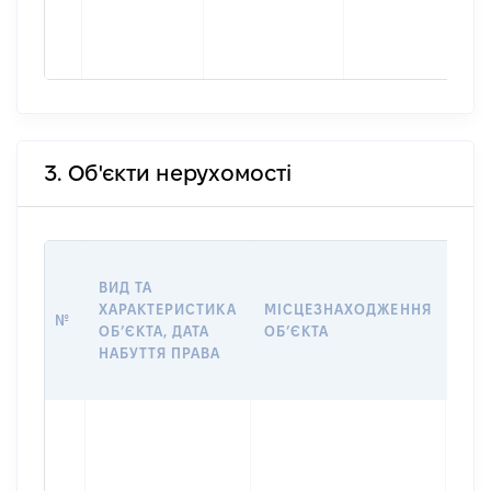
3. Об'єкти нерухомості
ВАР
ВИД ТА
ДАТ
ХАРАКТЕРИСТИКА
МІСЦЕЗНАХОДЖЕННЯ
ПРА
№
ОБʼЄКТА, ДАТА
ОБʼЄКТА
ОС
НАБУТТЯ ПРАВА
ГР
ОЦІ