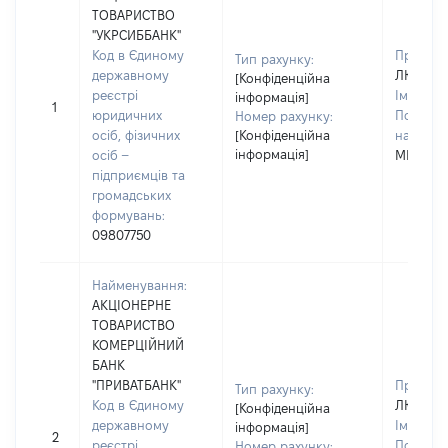
ТОВАРИСТВО
"УКРСИББАНК"
Код в Єдиному
Прізвищ
Тип рахунку:
державному
ЛЮБІМ
[Конфіденційна
реєстрі
Ім'я:
ІР
інформація]
1
юридичних
По батьк
Номер рахунку:
осіб, фізичних
[Конфіденційна
наявност
інформація]
осіб –
МИКОЛА
підприємців та
громадських
формувань:
09807750
Найменування:
АКЦІОНЕРНЕ
ТОВАРИСТВО
КОМЕРЦІЙНИЙ
БАНК
"ПРИВАТБАНК"
Прізвищ
Тип рахунку:
Код в Єдиному
ЛЮБІМ
[Конфіденційна
державному
Ім'я:
ІР
інформація]
2
реєстрі
По батьк
Номер рахунку: