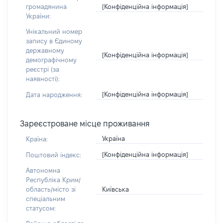
[Конфіденційна інформація]
громадянина
України:
Унікальний номер
запису в Єдиному
державному
[Конфіденційна інформація]
демографічному
реєстрі (за
наявності):
[Конфіденційна інформація]
Дата народження:
Зареєстроване місце проживання
Україна
Країна:
[Конфіденційна інформація]
Поштовий індекс:
Автономна
Республіка Крим/
Київська
область/місто зі
спеціальним
статусом: