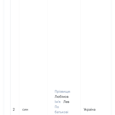
Прізвище:
Любімов
Ім'я:
Лев
По
2
син
Україна
Д
батькові