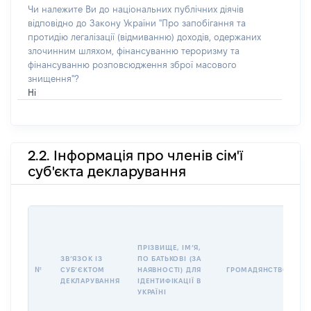
Чи належите Ви до національних публічних діячів
відповідно до Закону України "Про запобігання та
протидію легалізації (відмиванню) доходів, одержаних
злочинним шляхом, фінансуванню тероризму та
фінансуванню розповсюдження зброї масового
знищення"?
Ні
2.2. Інформація про членів сім'ї
суб'єкта декларування
П
І
Б
ПРІЗВИЩЕ, ІМʼЯ,
І
ЗВʼЯЗОК ІЗ
ПО БАТЬКОВІ (ЗА
№
СУБʼЄКТОМ
НАЯВНОСТІ) ДЛЯ
ГРОМАДЯНСТВО
У
ДЕКЛАРУВАННЯ
ІДЕНТИФІКАЦІЇ В
Д
УКРАЇНІ