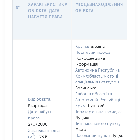
ПРА
ХАРАКТЕРИСТИКА
МІСЦЕЗНАХОДЖЕННЯ
№
ЗА
ОБʼЄКТА, ДАТА
ОБʼЄКТА
ОС
НАБУТТЯ ПРАВА
ГР
ОЦІ
ГРН
Країна:
Україна
Поштовий індекс:
[Конфіденційна
інформація]
Автономна Республіка
Крим/область/місто зі
спеціальним статусом:
Волинська
Район в області та
Вид об'єкта:
Автономній Республіці
Квартира
Крим:
Луцький
Дата набуття
Територіальна громада:
Луцька
права:
Тип населеного пункту:
27.07.2006
Місто
Загальна площа
2
Населений пункт:
Луцьк
(м
):
23.6