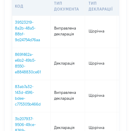
ТИП
ТИП
КОД
ПЕРІ
ДОКУМЕНТА
ДЕКЛАРАЦІЇ
39523219-
8a2b-48a5-
Виправлена
Щорічна
2025
88bf-
декларація
9d24754d76aa
869f462a-
e6b2-49b5-
Декларація
Щорічна
2025
8550-
e8848830ce61
83ab7a32-
143d-45f6-
Виправлена
Щорічна
2024
bdee-
декларація
c775305b466d
3b207937-
9506-49ce-
Декларація
Щорічна
2023
8769-