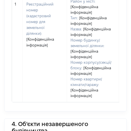
Район у місті:
[Не 
1
Реєстраційний
[Конфіденційна
номер
інформація]
(кадастровий
Тип:
[Конфіденційна
номер для
інформація]
земельної
Назва:
[Конфіденційна
ділянки):
інформація]
[Конфіденційна
Номер будинку/
інформація]
земельної ділянки:
[Конфіденційна
інформація]
Номер корпусу/секції/
блоку:
[Конфіденційна
інформація]
Номер квартири/
кімнати/гаражу:
[Конфіденційна
інформація]
4. Об'єкти незавершеного
будівництва