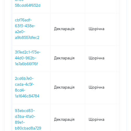
58cdd64f652d
cbf76adf-
63f3-438e-
Декларація
Щорічна
2022
a2e0-
a9b8557dfec2
3f7ed2c1-f73e-
44d0-962b-
Декларація
Щорічна
2021
1e7a6b66f76f
2cd6b7e0-
cada-4c5f-
Декларація
Щорічна
2020
8cd4-
1a1646c84784
93ebcd83-
d3ba-41a0-
Декларація
Щорічна
2019
89e1-
b80cbad8a729