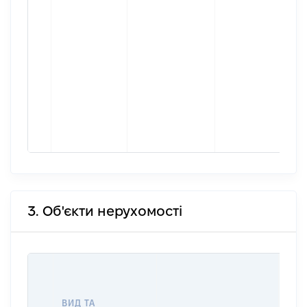
3. Об'єкти нерухомості
ВАР
ДАТ
НАБ
ВИД ТА