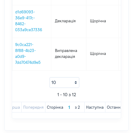
d1d69093-
36e9-417c-
Декларація
Щорічна
2018
8462-
033a9ce37336
9c0ca221-
8f88-4b23-
Виправлена
Щорічна
2017
a0d9-
декларація
7dd70474d9e5
1 - 10 з 12
Перша
Попередня
Сторінка
з
2
Наступна
Остання