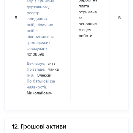
Заробітна
Код в Єдиному
плата
державному
отримана
реєстрі
5
за
68872
юридичних
основним
осіб, фізичних
місцем
осіб –
роботи
підприємців та
громадських
формувань:
40108599
Декларує:
зять
Прізвище:
Чайка
Ім'я:
Олексій
По батькові (за
наявності):
Миколайович
12. Грошові активи