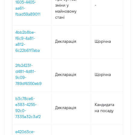
1605-4405-
зміни y
-
202
aa61-
майновому
fbad59a89011
стані
4bb2b8be-
f6c9-4a81-
Декларація
Щорічна
202
a812-
6c22b61f7aba
2fb2423f-
d481-4d81-
Декларація
Щорічна
202
9c09-
789df6550eb9
b3c78ce6-
e383-4255-
Кандидата
Декларація
202
92c0-
на посаду
7335a32c3af2
e420d3ce-