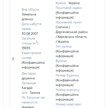
Країна:
Україна
Поштовий індекс:
Вид об'єкта:
[Конфіденційна
Земельна
інформація]
ділянка
Населений пункт:
Дата набуття
Слатине /
права:
Дергачівський район
30.08.2007
/ Харківська область
Загальна
/ Україна
2
площа (м
):
Тип вулиці:
15935
[Конфіденційна
Кадастровий
інформація]
[Не
номер:
2
Вулиця:
відом
[Конфіденційна
[Конфіденційна
інформація]
інформація]
Декларує:
Номер будинку:
дружина
[Конфіденційна
Прізвище:
інформація]
Кагадій
Номер корпусу:
Ім'я:
Галина
[Конфіденційна
По батькові (за
інформація]
наявності):
Номер квартири:
Іванівна