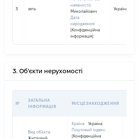
наявності):
3
зять
Україна
Миколайович
Дата
народження:
[Конфіденційна
інформація]
3. Об'єкти нерухомості
ВАРТ
ЗАГАЛЬНА
№
МІСЦЕЗНАХОДЖЕННЯ
НА Д
ІНФОРМАЦІЯ
НАБУ
Країна:
Україна
Поштовий індекс:
Вид об'єкта:
[Конфіденційна
Житловий