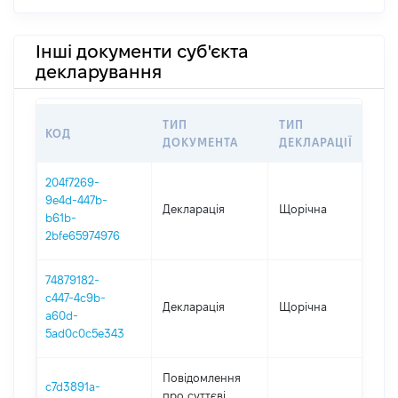
Інші документи суб'єкта
декларування
ТИП
ТИП
КОД
ПЕ
ДОКУМЕНТА
ДЕКЛАРАЦІЇ
204f7269-
9e4d-447b-
Декларація
Щорічна
202
b61b-
2bfe65974976
74879182-
c447-4c9b-
Декларація
Щорічна
202
a60d-
5ad0c0c5e343
Повідомлення
c7d3891a-
про суттєві