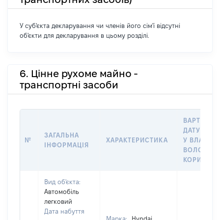
У суб'єкта декларування чи членів його сім'ї відсутні
об'єкти для декларування в цьому розділі.
6. Цінне рухоме майно -
транспортні засоби
ВАРТІСТЬ 
ДАТУ НАБ
ЗАГАЛЬНА
№
ХАРАКТЕРИСТИКА
У ВЛАСНІС
ІНФОРМАЦІЯ
ВОЛОДІНН
КОРИСТУВ
Вид об'єкта:
Автомобіль
легковий
Дата набуття
Марка:
Hyndai