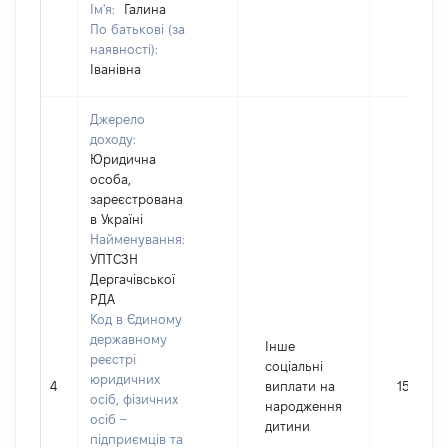
Ім'я:
Галина
По батькові (за
наявності):
Іванівна
Джерело
доходу:
Юридична
особа,
зареєстрована
в Україні
Найменування:
УПТСЗН
Дергачівської
РДА
Код в Єдиному
державному
Інше
реєстрі
соціальні
юридичних
4
виплати на
15494
осіб, фізичних
народження
осіб –
дитини
підприємців та