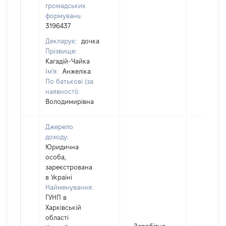
громадських
формувань:
3196437
Декларує:
дочка
Прізвище:
Кагадій-Чайка
Ім'я:
Анжеліка
По батькові (за
наявності):
Володимирівна
Джерело
доходу:
Юридична
особа,
зареєстрована
в Україні
Найменування:
ГУНП в
Харківській
області