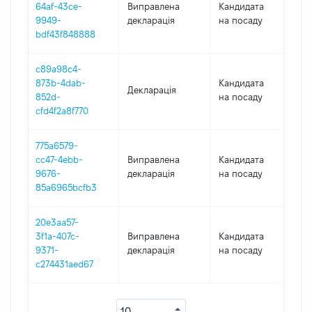
64af-43ce-
Виправлена
Кандидата
202
9949-
декларація
на посаду
bdf43f848888
c89a98c4-
873b-4dab-
Кандидата
Декларація
202
852d-
на посаду
cfd4f2a8f770
775a6579-
cc47-4ebb-
Виправлена
Кандидата
202
9676-
декларація
на посаду
85a6965bcfb3
20e3aa57-
3f1a-407c-
Виправлена
Кандидата
202
9371-
декларація
на посаду
c274431aed67