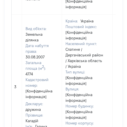
[Конфіденційна
інформація]
Країна:
Україна
Поштовий індекс:
Вид об'єкта:
[Конфіденційна
Земельна
інформація]
ділянка
Населений пункт:
Дата набуття
Слатине /
права:
Дергачівський район
30.08.2007
/ Харківська область
Загальна
/ Україна
2
площа (м
):
Тип вулиці:
4774
[Конфіденційна
Кадастровий
інформація]
[Не
номер:
3
Вулиця:
відом
[Конфіденційна
[Конфіденційна
інформація]
інформація]
Декларує:
Номер будинку:
дружина
[Конфіденційна
Прізвище:
інформація]
Кагадій
Номер корпусу:
Ім'я:
Галина