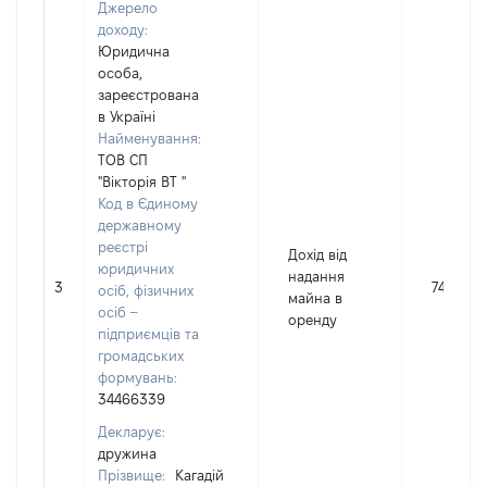
Джерело
доходу:
Юридична
особа,
зареєстрована
в Україні
Найменування:
ТОВ СП
"Вікторія ВТ "
Код в Єдиному
державному
реєстрі
Дохід від
юридичних
надання
3
7453
осіб, фізичних
майна в
осіб –
оренду
підприємців та
громадських
формувань:
34466339
Декларує:
дружина
Прізвище:
Кагадій