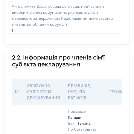
Чи належить Ваша посада до посад, пов'язаних з
високим рівнем корупційних ризиків, згідно з
переліком, затвердженим Національним агентством з
питань запобігання корупції?
Ні
2.2. Інформація про членів сім'ї
суб'єкта декларування
ЗВ'ЯЗОК ІЗ
ПРІЗВИЩЕ,
№
СУБ'ЄКТОМ
ІМ'Я, ПО
ГРОМАДЯН
ДЕКЛАРУВАННЯ
БАТЬКОВІ
Прізвище:
Кагадій
Ім'я:
Галина
По батькові (за