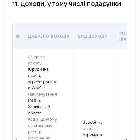
11. Доходи, у тому числі подарунки
РОЗМІР
№
ДЖЕРЕЛО ДОХОДУ
ВИД ДОХОДУ
(ВАРТІСТ
Джерело
доходу:
Юридична
особа,
зареєстрована
в Україні
Найменування:
ГУНП в
Харківській
облатсі
Код в Єдиному
Заробітна
державному
плата
реєстрі
отримана
юридичних