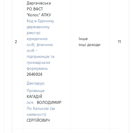
Дергачівська
РО ВФСТ
"Колос" АПКУ
Код в Єдиному
державному
реєстрі
юридичних
Інше
2
110
осіб, фізичних
інші доходи
осіб –
підприємців та
громадських
формувань:
2646924
Декларує:
Прізвище:
КАГАДІЙ
Ім'я:
ВОЛОДИМИР
По батькові (за
наявності):
СЕРГІЙОВИЧ