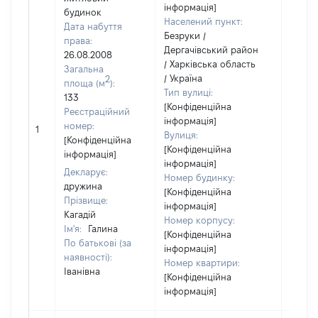
інформація]
будинок
Населений пункт:
Дата набуття
Безруки /
права:
Дергачівський район
26.08.2008
/ Харківська область
Загальна
/ Україна
2
площа (м
):
Тип вулиці:
133
[Конфіденційна
Реєстраційний
інформація]
[Не
номер:
1
Вулиця:
відом
[Конфіденційна
[Конфіденційна
інформація]
інформація]
Декларує:
Номер будинку:
дружина
[Конфіденційна
Прізвище:
інформація]
Кагадій
Номер корпусу:
Ім'я:
Галина
[Конфіденційна
По батькові (за
інформація]
наявності):
Номер квартири:
Іванівна
[Конфіденційна
інформація]