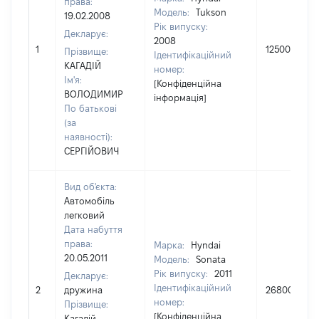
права:
Модель:
Tukson
19.02.2008
Рік випуску:
Декларує:
2008
1
125000
Прізвище:
Ідентифікаційний
КАГАДІЙ
номер:
Ім'я:
[Конфіденційна
ВОЛОДИМИР
інформація]
По батькові
(за
наявності):
СЕРГІЙОВИЧ
Вид об'єкта:
Автомобіль
легковий
Дата набуття
права:
Марка:
Hyndai
20.05.2011
Модель:
Sonata
Рік випуску:
2011
Декларує:
Ідентифікаційний
2
дружина
268000
номер:
Прізвище:
[Конфіденційна
Кагадій