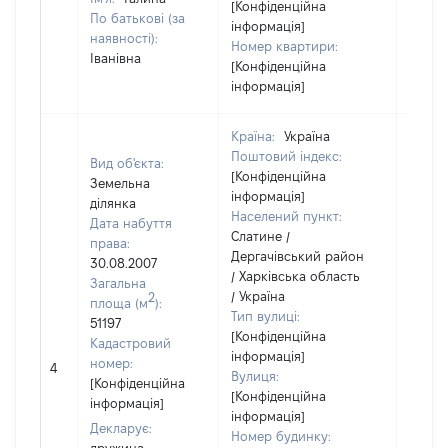
[Конфіденційна
По батькові (за
інформація]
наявності):
Номер квартири:
Іванівна
[Конфіденційна
інформація]
Країна:
Україна
Поштовий індекс:
Вид об'єкта:
[Конфіденційна
Земельна
інформація]
ділянка
Населений пункт:
Дата набуття
Слатине /
права:
Дергачівський район
30.08.2007
/ Харківська область
Загальна
/ Україна
2
площа (м
):
Тип вулиці:
51197
[Конфіденційна
Кадастровий
інформація]
[Не
номер:
4
Вулиця:
відом
[Конфіденційна
[Конфіденційна
інформація]
інформація]
Декларує:
Номер будинку: