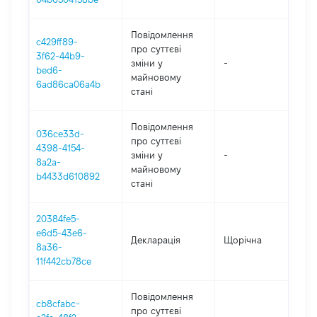
Повідомлення
c429ff89-
про суттєві
3f62-44b9-
зміни y
-
2
bed6-
майновому
6ad86ca06a4b
стані
Повідомлення
036ce33d-
про суттєві
4398-4154-
зміни y
-
2
8a2a-
майновому
b4433d610892
стані
20384fe5-
e6d5-43e6-
Декларація
Щорічна
2
8a36-
11f442cb78ce
Повідомлення
cb8cfabc-
про суттєві