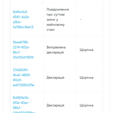
Повідомлення
9df6a1b4-
про суттєві
4381-4a2b-
зміни y
-
2
a5bb-
майновому
1a156bc8ee13
стані
5bee6786-
2274-402a-
Виправлена
Щорічна
2
8bcf-
декларація
3fe100d11909
334260f0-
4ba0-4665-
Декларація
Щорічна
2
90d3-
ed0136802f5e
8d965e3b-
2f0e-40ec-
Декларація
Щорічна
2
98b1-
04b6504158be