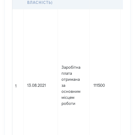
ВЛАСНІСТЬ)
Джер
Юрид
особа
заре
в Укр
Найм
Терит
управ
держ
Заробітна
судов
плата
адмін
отримана
Украї
13.08.2021
за
111500
1
Харкі
основним
облас
місцем
Код 
роботи
держ
реєст
юрид
осіб,
осіб 