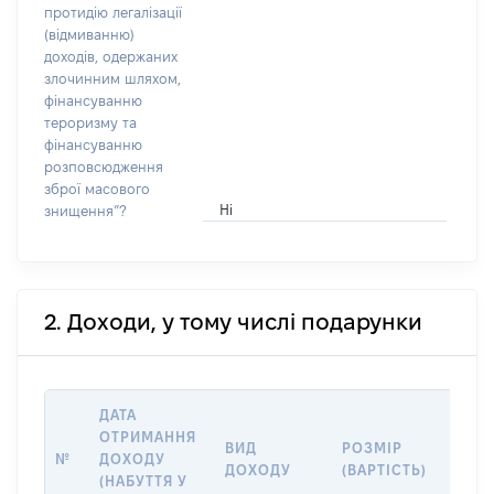
протидію легалізації
(відмиванню)
доходів, одержаних
злочинним шляхом,
фінансуванню
тероризму та
фінансуванню
розповсюдження
зброї масового
Ні
знищення”?
2. Доходи, у тому числі подарунки
ДАТА
ОТРИМАННЯ
ВИД
РОЗМІР
ІНФ
№
ДОХОДУ
ДОХОДУ
(ВАРТІСТЬ)
ПРО
(НАБУТТЯ У