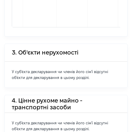
підпр
гром
форм
2628
3. Об'єкти нерухомості
У суб'єкта декларування чи членів його сім'ї відсутні
об'єкти для декларування в цьому розділі.
4. Цінне рухоме майно -
транспортні засоби
У суб'єкта декларування чи членів його сім'ї відсутні
об'єкти для декларування в цьому розділі.