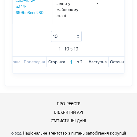
c2fa-48f2-
зміни y
-
2
b344-
майновому
699be8ece280
стані
1 - 10 з 19
Перша
Попередня
Сторінка
з
2
Наступна
Остання
ПРО РЕЄСТР
ВІДКРИТИЙ АРІ
СТАТИСТИЧНІ ДАНІ
Національне агентство з питань запобігання корупції
© 2026,