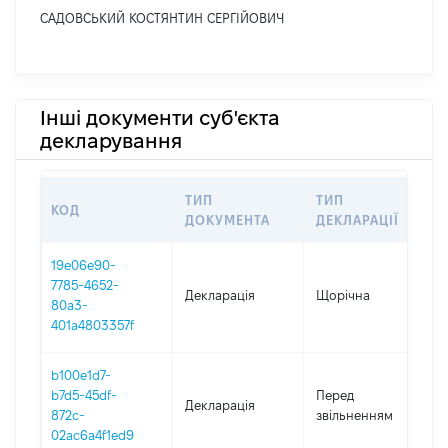
САДОВСЬКИЙ КОСТЯНТИН СЕРГІЙОВИЧ
Інші документи суб'єкта
декларування
ТИП
ТИП
КОД
П
ДОКУМЕНТА
ДЕКЛАРАЦІЇ
19e06e90-
7785-4652-
Декларація
Щорічна
2
80a3-
401a4803357f
b100e1d7-
0
b7d5-45df-
Перед
Декларація
-
872c-
звільненням
1
02ac6a4f1ed9