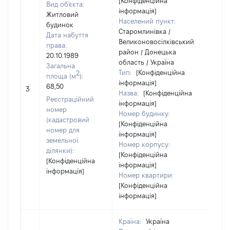
[Конфіденційна
Вид об'єкта:
інформація]
Житловий
Населений пункт:
будинок
Старомлинівка /
Дата набуття
Великоновосілківський
права:
район / Донецька
20.10.1989
область / Україна
Загальна
Тип:
[Конфіденційна
2
площа (м
):
інформація]
[Не
68,50
3
Назва:
[Конфіденційна
заст
Реєстраційний
інформація]
номер
Номер будинку:
(кадастровий
[Конфіденційна
номер для
інформація]
земельної
Номер корпусу:
ділянки):
[Конфіденційна
[Конфіденційна
інформація]
інформація]
Номер квартири:
[Конфіденційна
інформація]
Країна:
Україна