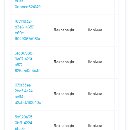
b0ea-
0dbbed624149
f6514832-
d3e6-4657-
Декларація
Щорічна
2023
b60e-
9029067d08fa
3fd8098b-
9e07-426f-
Декларація
Щорічна
2022
a572-
826a7e0d3c3f
079f53ea-
2bdf-4e24-
Декларація
Щорічна
2021
ac34-
d2abd760040c
5d920a35-
0bf1-4224-
Декларація
Щорічна
2020
bba3-