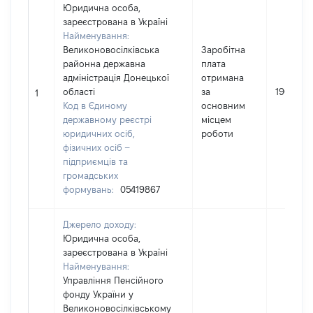
Юридична особа,
зареєстрована в Україні
Найменування:
Великоновосілківська
Заробітна
районна державна
плата
адміністрація Донецької
отримана
області
за
190600
1
Код в Єдиному
основним
державному реєстрі
місцем
юридичних осіб,
роботи
фізичних осіб –
підприємців та
громадських
формувань:
05419867
Джерело доходу:
Юридична особа,
зареєстрована в Україні
Найменування:
Управління Пенсійного
фонду України у
Великоновосілківському