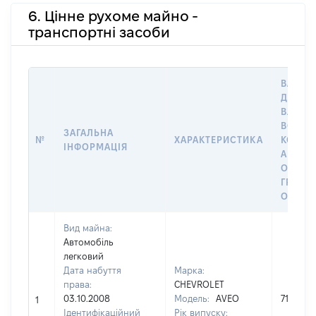
6. Цінне рухоме майно -
транспортні засоби
ВАРТІС
ДАТУ Н
ВЛАСН
ВОЛОД
ЗАГАЛЬНА
№
ХАРАКТЕРИСТИКА
КОРИС
ІНФОРМАЦІЯ
АБО З
ОСТА
ГРОШ
ОЦІНК
Вид майна:
Автомобіль
легковий
Дата набуття
Марка:
права:
CHEVROLET
03.10.2008
Модель:
AVEO
71800
1
Ідентифікаційний
Рік випуску: