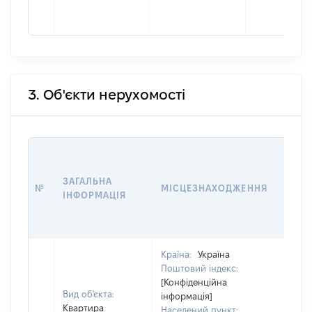
3. Об'єкти нерухомості
ВАР
ДАТ
ЗАГАЛЬНА
ПРА
№
МІСЦЕЗНАХОДЖЕННЯ
ІНФОРМАЦІЯ
ОС
ГР
ОЦ
Країна:
Україна
Поштовий індекс:
[Конфіденційна
Вид об'єкта:
інформація]
Квартира
Населений пункт: