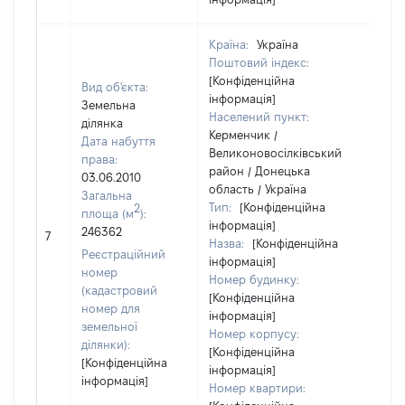
Країна:
Україна
Поштовий індекс:
[Конфіденційна
Вид об'єкта:
інформація]
Земельна
Населений пункт:
ділянка
Керменчик /
Дата набуття
Великоновосілківський
права:
район / Донецька
03.06.2010
область / Україна
Загальна
Тип:
[Конфіденційна
2
площа (м
):
інформація]
246362
799
7
Назва:
[Конфіденційна
Реєстраційний
інформація]
номер
Номер будинку:
(кадастровий
[Конфіденційна
номер для
інформація]
земельної
Номер корпусу:
ділянки):
[Конфіденційна
[Конфіденційна
інформація]
інформація]
Номер квартири: