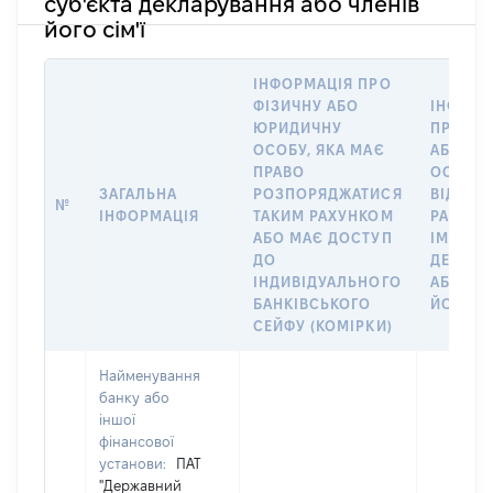
суб'єкта декларування або членів
його сім'ї
ІНФОРМАЦІЯ ПРО
ФІЗИЧНУ АБО
ІНФОРМ
ЮРИДИЧНУ
ПРО ФІ
ОСОБУ, ЯКА МАЄ
АБО Ю
ПРАВО
ОСОБУ,
ЗАГАЛЬНА
РОЗПОРЯДЖАТИСЯ
ВІДКРИ
№
ІНФОРМАЦІЯ
ТАКИМ РАХУНКОМ
РАХУНО
АБО МАЄ ДОСТУП
ІМ’Я СУ
ДО
ДЕКЛАР
ІНДИВІДУАЛЬНОГО
АБО ЧЛ
БАНКІВСЬКОГО
ЙОГО СІ
СЕЙФУ (КОМІРКИ)
Найменування
банку або
іншої
фінансової
установи:
ПАТ
"Державний