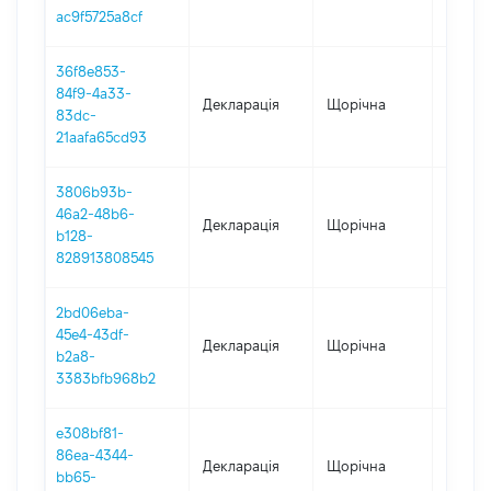
ac9f5725a8cf
36f8e853-
84f9-4a33-
Декларація
Щорічна
2018
83dc-
21aafa65cd93
3806b93b-
46a2-48b6-
Декларація
Щорічна
2017
b128-
828913808545
2bd06eba-
45e4-43df-
Декларація
Щорічна
2016
b2a8-
3383bfb968b2
e308bf81-
86ea-4344-
Декларація
Щорічна
2015
bb65-