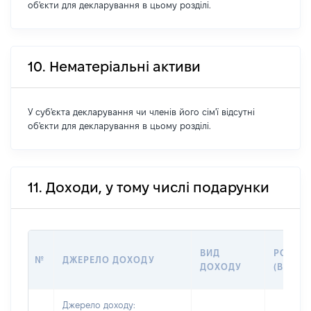
об'єкти для декларування в цьому розділі.
10. Нематеріальні активи
У суб'єкта декларування чи членів його сім'ї відсутні
об'єкти для декларування в цьому розділі.
11. Доходи, у тому числі подарунки
ВИД
РОЗМІ
№
ДЖЕРЕЛО ДОХОДУ
ДОХОДУ
(ВАРТІ
Джерело доходу: