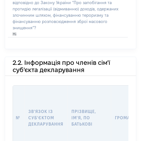
відповідно до Закону України “Про запобігання та
протидію легалізації (відмиванню) доходів, одержаних
злочинним шляхом, фінансуванню тероризму та
фінансуванню розповсюдження зброї масового
знищення”?
Ні
2.2. Інформація про членів сім'ї
суб'єкта декларування
ЗВ'ЯЗОК ІЗ
ПРІЗВИЩЕ,
№
СУБ'ЄКТОМ
ІМ'Я, ПО
ГРОМАДЯН
ДЕКЛАРУВАННЯ
БАТЬКОВІ