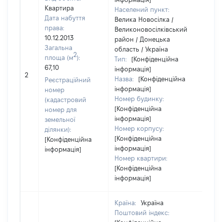
Квартира
Населений пункт:
Дата набуття
Велика Новосілка /
права:
Великоновосілківський
10.12.2013
район / Донецька
Загальна
область / Україна
2
площа (м
):
Тип:
[Конфіденційна
67,10
інформація]
634
2
Назва:
[Конфіденційна
Реєстраційний
інформація]
номер
Номер будинку:
(кадастровий
[Конфіденційна
номер для
інформація]
земельної
Номер корпусу:
ділянки):
[Конфіденційна
[Конфіденційна
інформація]
інформація]
Номер квартири:
[Конфіденційна
інформація]
Країна:
Україна
Поштовий індекс: