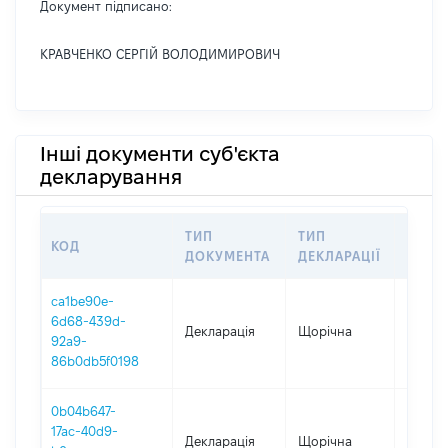
Документ підписано:
КРАВЧЕНКО СЕРГІЙ ВОЛОДИМИРОВИЧ
Інші документи суб'єкта
декларування
ТИП
ТИП
КОД
ПЕРІ
ДОКУМЕНТА
ДЕКЛАРАЦІЇ
ca1be90e-
6d68-439d-
Декларація
Щорічна
2025
92a9-
86b0db5f0198
0b04b647-
17ac-40d9-
Декларація
Щорічна
2024