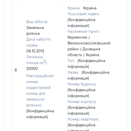
Країна:
Україна
Поштовий індекс:
[Конфіденційна
Вид об'єкта:
інформація]
Земельна
Населений пункт:
ділянка
Керменчик /
Дата набуття
Великоновосілківський
права:
район / Донецька
04.10.2012
область / Україна
Загальна
Тип:
[Конфіденційна
2
площа (м
):
інформація]
20000
647
6
Назва:
[Конфіденційна
Реєстраційний
інформація]
номер
Номер будинку:
(кадастровий
[Конфіденційна
номер для
інформація]
земельної
Номер корпусу:
ділянки):
[Конфіденційна
[Конфіденційна
інформація]
інформація]
Номер квартири:
[Конфіденційна
інформація]