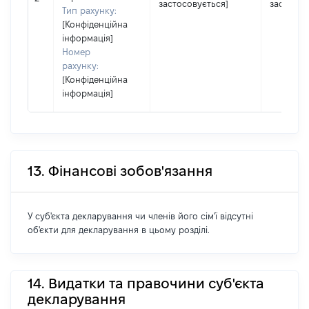
застосовується]
застосов
Тип рахунку:
[Конфіденційна
інформація]
Номер
рахунку:
[Конфіденційна
інформація]
13. Фінансові зобов'язання
У суб'єкта декларування чи членів його сім'ї відсутні
об'єкти для декларування в цьому розділі.
14. Видатки та правочини суб'єкта
декларування