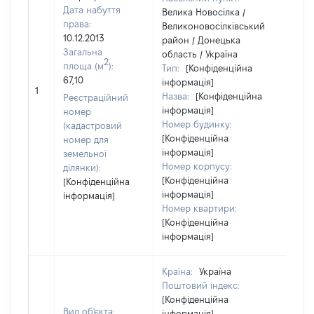
Дата набуття
Велика Новосілка /
права:
Великоновосілківський
10.12.2013
район / Донецька
Загальна
область / Україна
2
площа (м
):
Тип:
[Конфіденційна
67,10
інформація]
634
1
Назва:
[Конфіденційна
Реєстраційний
інформація]
номер
Номер будинку:
(кадастровий
[Конфіденційна
номер для
інформація]
земельної
Номер корпусу:
ділянки):
[Конфіденційна
[Конфіденційна
інформація]
інформація]
Номер квартири:
[Конфіденційна
інформація]
Країна:
Україна
Поштовий індекс:
[Конфіденційна
Вид об'єкта:
інформація]