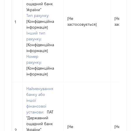
ощадний банк
України"
Тип рахунку:
[Не
[Не
[Конфіденційна
1
застосовується]
застосов
інформація]
Інший тип
рахунку:
[Конфіденційна
інформація]
Номер
рахунку:
[Конфіденційна
інформація]
Найменування
банку або
іншої
фінансової
установи:
ПАТ
"Державний
ощадний банк
[Не
[Не
України"
2