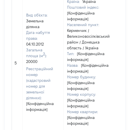
Країна:
Україна
Поштовий індекс:
[Конфіденційна
Вид об'єкта:
інформація]
Земельна
Населений пункт:
ділянка
Керменчик /
Дата набуття
Великоновосілківський
права:
район / Донецька
04.10.2012
область / Україна
Загальна
Тип:
[Конфіденційна
2
площа (м
):
інформація]
20000
628
5
Назва:
[Конфіденційна
Реєстраційний
інформація]
номер
Номер будинку:
(кадастровий
[Конфіденційна
номер для
інформація]
земельної
Номер корпусу:
ділянки):
[Конфіденційна
[Конфіденційна
інформація]
інформація]
Номер квартири:
[Конфіденційна
інформація]