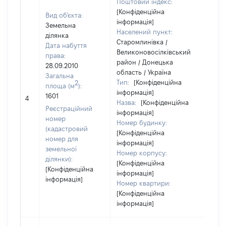
Поштовий індекс:
[Конфіденційна
Вид об'єкта:
інформація]
Земельна
Населений пункт:
ділянка
Старомлинівка /
Дата набуття
Великоновосілківський
права:
район / Донецька
28.09.2010
область / Україна
Загальна
Тип:
[Конфіденційна
2
площа (м
):
інформація]
[Не
1601
4
Назва:
[Конфіденційна
заст
Реєстраційний
інформація]
номер
Номер будинку:
(кадастровий
[Конфіденційна
номер для
інформація]
земельної
Номер корпусу:
ділянки):
[Конфіденційна
[Конфіденційна
інформація]
інформація]
Номер квартири:
[Конфіденційна
інформація]