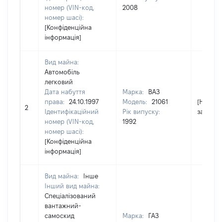
номер (VIN-код,
2008
номер шасі):
[Конфіденційна
інформація]
Вид майна:
Автомобіль
легковий
Дата набуття
Марка:
ВАЗ
права:
24.10.1997
Модель:
21061
[Не
2
Ідентифікаційний
Рік випуску:
застосо
номер (VIN-код,
1992
номер шасі):
[Конфіденційна
інформація]
Вид майна:
Інше
Інший вид майна:
Спеціалізований
вантажний-
самоскид
Марка:
ГАЗ