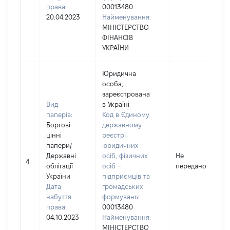
права:
00013480
20.04.2023
Найменування:
МІНІСТЕРСТВО
ФІНАНСІВ
УКРАЇНИ
Юридична
особа,
зареєстрована
Вид
в Україні
паперів:
Код в Єдиному
Боргові
державному
цінні
реєстрі
папери
/
юридичних
Державні
осіб, фізичних
Не
4
облігації
осіб –
передано
України
підприємців та
Дата
громадських
набуття
формувань:
права:
00013480
04.10.2023
Найменування:
МІНІСТЕРСТВО