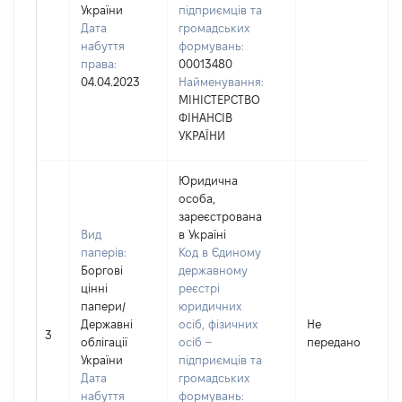
України
підприємців та
Дата
громадських
набуття
формувань:
права:
00013480
04.04.2023
Найменування:
МІНІСТЕРСТВО
ФІНАНСІВ
УКРАЇНИ
Юридична
особа,
зареєстрована
Вид
в Україні
паперів:
Код в Єдиному
Боргові
державному
цінні
реєстрі
папери
/
юридичних
Державні
осіб, фізичних
Не
3
облігації
осіб –
передано
України
підприємців та
Дата
громадських
набуття
формувань: