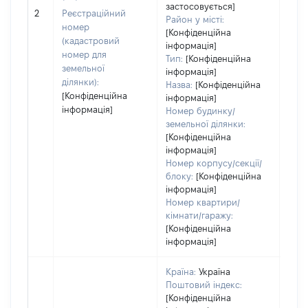
обʼє
застосовується]
2
Реєстраційний
варт
Район у місті:
номер
дату
[Конфіденційна
(кадастровий
інформація]
набу
номер для
Тип:
[Конфіденційна
пра
земельної
інформація]
ділянки):
Назва:
[Конфіденційна
[Конфіденційна
інформація]
інформація]
Номер будинку/
земельної ділянки:
[Конфіденційна
інформація]
Номер корпусу/секції/
блоку:
[Конфіденційна
інформація]
Номер квартири/
кімнати/гаражу:
[Конфіденційна
інформація]
Країна:
Україна
Поштовий індекс:
[Конфіденційна