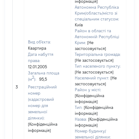
інформація]
Автономна Республіка
Крим/область/місто зі
спеціальним статусом:
Київ
Район в області та
Автономній Республіці
Вид об'єкта:
Крим:
[Не
Квартира
застосовується]
Дата набуття
Територіальна громада:
[Не застосовується]
права:
1780
Тип населеного пункту:
12.01.2005
Тип
[Не застосовується]
Загальна площа
варт
2
Населений пункт:
[Не
(м
):
95,5
обʼє
застосовується]
3
Реєстраційний
варт
Район у місті:
номер
дату
[Конфіденційна
(кадастровий
інформація]
набу
номер для
Тип:
[Конфіденційна
пра
земельної
інформація]
ділянки):
Назва:
[Конфіденційна
[Конфіденційна
інформація]
інформація]
Номер будинку/
земельної ділянки: