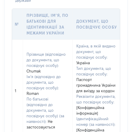
держави
ПРІЗВИЩЕ, ІМ’Я, ПО
БАТЬКОВІ ДЛЯ
ДОКУМЕНТ, ЩО
№
ІДЕНТИФІКАЦІЇ ЗА
ПОСВІДЧУЄ ОСОБУ
МЕЖАМИ УКРАЇНИ
Країна, в якій видано
документ, що
Прізвище (відповідно
посвідчує особу:
до документа, що
Україна
посвідчує особу):
Тип документа, що
Chumak
посвідчує особу:
Ім’я (відповідно до
Паспорт
документа, що
громадянина України
посвідчує особу):
1
для виїзду за кордон
Roman
Реквізити документа,
По батькові
що посвідчує особу:
(відповідно до
[Конфіденційна
документа, що
інформація]
посвідчує особу) (за
Ідентифікаційний
наявності):
Не
номер (за наявності):
застосовується
[Конфіденційна