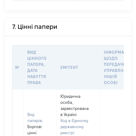
7. Цінні папери
ВИД
ІНФОРМАЦІЯ
ЦІННОГО
ЩОДО
ПАПЕРА,
ПЕРЕДАЧІ В
№
ЕМІТЕНТ
ДАТА
УПРАВЛІННЯ
НАБУТТЯ
ІНШІЙ
ПРАВА
ОСОБІ
Юридична
особа,
зареєстрована
Вид
в Україні
паперів:
Код в Єдиному
Боргові
державному
цінні
реєстрі