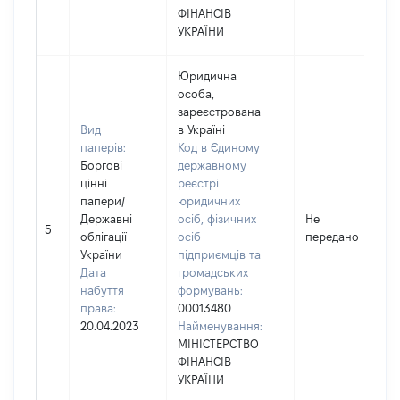
ФІНАНСІВ
УКРАЇНИ
Юридична
особа,
зареєстрована
Вид
в Україні
паперів:
Код в Єдиному
Боргові
державному
цінні
реєстрі
папери
/
юридичних
Державні
осіб, фізичних
Не
5
облігації
осіб –
передано
України
підприємців та
Дата
громадських
набуття
формувань:
права:
00013480
20.04.2023
Найменування:
МІНІСТЕРСТВО
ФІНАНСІВ
УКРАЇНИ