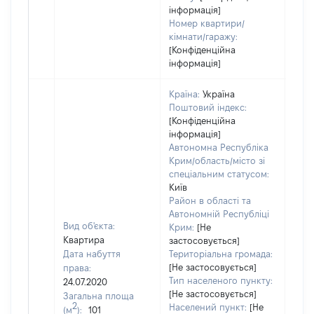
інформація]
Номер квартири/
кімнати/гаражу:
[Конфіденційна
інформація]
Країна:
Україна
Поштовий індекс:
[Конфіденційна
інформація]
Автономна Республіка
Крим/область/місто зі
спеціальним статусом:
Київ
Район в області та
Автономній Республіці
Вид об'єкта:
Крим:
[Не
Квартира
застосовується]
Дата набуття
Територіальна громада:
[Не застосовується]
права:
255
Тип населеного пункту:
24.07.2020
Тип
[Не застосовується]
Загальна площа
варт
2
Населений пункт:
[Не
(м
):
101