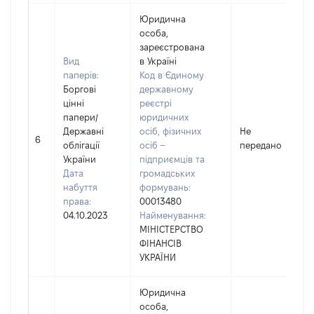
Юридична
особа,
зареєстрована
Вид
в Україні
паперів:
Код в Єдиному
Боргові
державному
цінні
реєстрі
папери
/
юридичних
Державні
осіб, фізичних
Не
6
облігації
осіб –
передано
України
підприємців та
Дата
громадських
набуття
формувань:
права:
00013480
04.10.2023
Найменування:
МІНІСТЕРСТВО
ФІНАНСІВ
УКРАЇНИ
Юридична
особа,