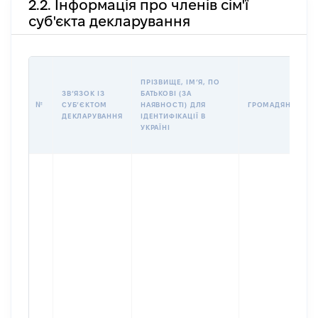
2.2. Інформація про членів сім'ї
суб'єкта декларування
ПРІЗВИЩЕ, ІМʼЯ, ПО
ЗВʼЯЗОК ІЗ
БАТЬКОВІ (ЗА
№
СУБʼЄКТОМ
НАЯВНОСТІ) ДЛЯ
ГРОМАДЯНСТВО
ДЕКЛАРУВАННЯ
ІДЕНТИФІКАЦІЇ В
УКРАЇНІ