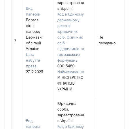
зареєстрована
Вид
в Україні
паперів:
Код в Єдиному
Боргові
державному
цінні
реєстрі
папери
/
юридичних
Державні
осіб, фізичних
Не
7
облігації
осіб –
передано
України
підприємців та
Дата
громадських
набуття
формувань:
права:
00013480
27.12.2023
Найменування:
МІНІСТЕРСТВО
ФІНАНСІВ
УКРАЇНИ
Юридична
особа,
зареєстрована
Вид
в Україні
паперів:
Код в Єдиному