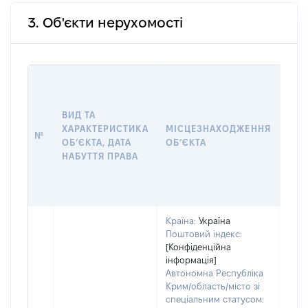
3. Об'єкти нерухомості
ВАР
ДАТ
НАБ
ВИД ТА
ПРА
ХАРАКТЕРИСТИКА
МІСЦЕЗНАХОДЖЕННЯ
№
ЗА
ОБʼЄКТА, ДАТА
ОБʼЄКТА
ОС
НАБУТТЯ ПРАВА
ГР
ОЦІ
ГРН
Країна:
Україна
Поштовий індекс:
[Конфіденційна
інформація]
Автономна Республіка
Крим/область/місто зі
спеціальним статусом: