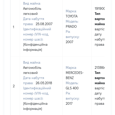
Вид майна:
Автомобіль
191900
Марка:
легковий
Тип
TOYOTA
Дата набуття
вартості
Модель:
права:
25.08.2007
майна:
це
PRADO
1
Ідентифікаційний
вартість на
Рік
номер (VIN-код,
дату
випуску:
номер шасі):
набуття
2007
[Конфіденційна
права
інформація]
Вид майна:
Автомобіль
Марка:
2138646
легковий
MERCEDES-
Тип
Дата набуття
BENZ
вартості
права:
26.05.2018
Модель:
майна:
це
2
Ідентифікаційний
GLS 400
вартість на
номер (VIN-код,
Рік
дату
номер шасі):
випуску:
набуття
[Конфіденційна
2017
права
інформація]