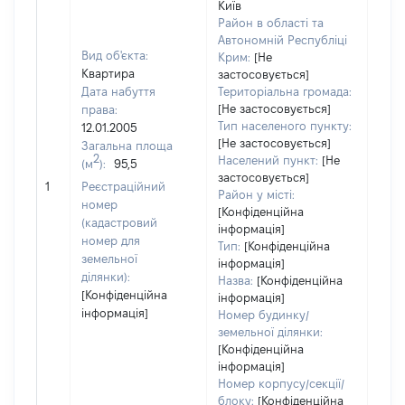
Київ
Район в області та
Автономній Республіці
Вид об'єкта:
Крим:
[Не
Квартира
застосовується]
Дата набуття
Територіальна громада:
[Не застосовується]
права:
1780
Тип населеного пункту:
12.01.2005
Тип
[Не застосовується]
Загальна площа
варт
2
Населений пункт:
[Не
(м
):
95,5
обʼє
застосовується]
1
Реєстраційний
варт
Район у місті:
номер
дату
[Конфіденційна
(кадастровий
інформація]
набу
номер для
Тип:
[Конфіденційна
пра
земельної
інформація]
ділянки):
Назва:
[Конфіденційна
[Конфіденційна
інформація]
інформація]
Номер будинку/
земельної ділянки:
[Конфіденційна
інформація]
Номер корпусу/секції/
блоку:
[Конфіденційна