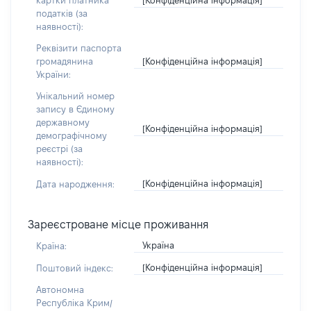
картки платника
податків (за
наявності):
Реквізити паспорта
[Конфіденційна інформація]
громадянина
України:
Унікальний номер
запису в Єдиному
державному
[Конфіденційна інформація]
демографічному
реєстрі (за
наявності):
[Конфіденційна інформація]
Дата народження:
Зареєстроване місце проживання
Україна
Країна:
[Конфіденційна інформація]
Поштовий індекс:
Автономна
Республіка Крим/