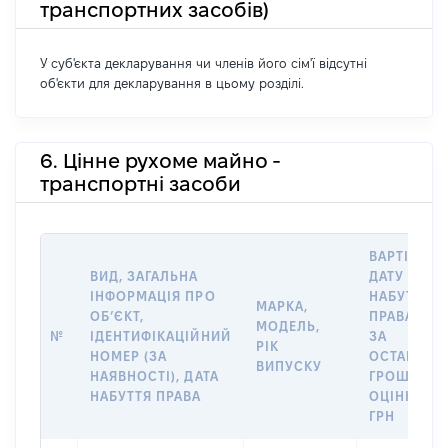
транспортних засобів)
У суб'єкта декларування чи членів його сім'ї відсутні
об'єкти для декларування в цьому розділі.
6. Цінне рухоме майно -
транспортні засоби
ВАРТІСТЬ 
ВИД, ЗАГАЛЬНА
ДАТУ
ІНФОРМАЦІЯ ПРО
НАБУТТЯ
МАРКА,
ОБʼЄКТ,
ПРАВА АБО
МОДЕЛЬ,
№
ІДЕНТИФІКАЦІЙНИЙ
ЗА
РІК
НОМЕР (ЗА
ОСТАННЬ
ВИПУСКУ
НАЯВНОСТІ), ДАТА
ГРОШОВО
НАБУТТЯ ПРАВА
ОЦІНКОЮ,
ГРН