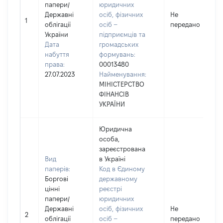
папери
/
юридичних
Державні
осіб, фізичних
Не
1
облігації
осіб –
передано
України
підприємців та
Дата
громадських
набуття
формувань:
права:
00013480
27.07.2023
Найменування:
МІНІСТЕРСТВО
ФІНАНСІВ
УКРАЇНИ
Юридична
особа,
зареєстрована
Вид
в Україні
паперів:
Код в Єдиному
Боргові
державному
цінні
реєстрі
папери
/
юридичних
Державні
осіб, фізичних
Не
2
облігації
осіб –
передано