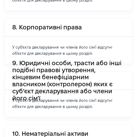
об'єкти для декларування в цьому розділі.
8. Корпоративні права
У суб'єкта декларування чи членів його сім'ї відсутні
об'єкти для декларування в цьому розділі.
9. Юридичні особи, трасти або інші
подібні правові утворення,
кінцевим бенефіціарним
власником (контролером) яких є
суб’єкт декларування або члени
його сім'ї
У суб'єкта декларування чи членів його сім'ї відсутні
об'єкти для декларування в цьому розділі.
10. Нематеріальні активи