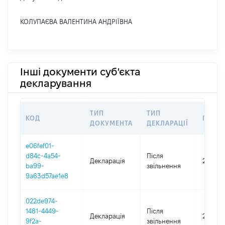
КОЛУПАЄВА ВАЛЕНТИНА АНДРІЇВНА
Інші документи суб'єкта
декларування
ТИП
ТИП
КОД
ПЕРІО
ДОКУМЕНТА
ДЕКЛАРАЦІЇ
e06fef01-
d84c-4a54-
Після
Декларація
2020
ba99-
звільнення
9a63d57ae1e8
022de974-
1481-4449-
Після
Декларація
2019
9f2a-
звільнення