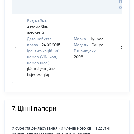
ГРОШ
ОЦІНК
Вид майна:
Автомобіль
легковий
Дата набуття
Марка:
Hyundai
права:
24.02.2015
Модель:
Coupe
128624
1
Ідентифікаційний
Рік випуску:
номер (VIN-код,
2008
номер шасі):
[Конфіденційна
інформація]
7. Цінні папери
У суб'єкта декларування чи членів його сім'ї відсутні