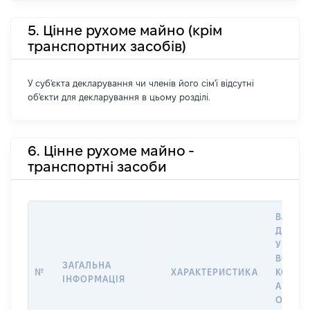
5. Цінне рухоме майно (крім
транспортних засобів)
У суб'єкта декларування чи членів його сім'ї відсутні
об'єкти для декларування в цьому розділі.
6. Цінне рухоме майно -
транспортні засоби
ВАРТІС
ДАТУ 
У ВЛАС
ВОЛОД
ЗАГАЛЬНА
№
ХАРАКТЕРИСТИКА
КОРИС
ІНФОРМАЦІЯ
АБО З
ОСТА