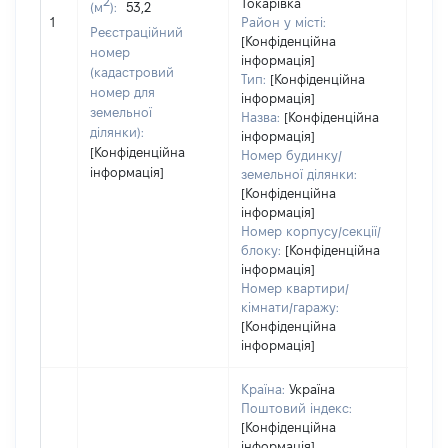
2
Токарівка
(м
):
53,2
обʼє
1
Район у місті:
варт
Реєстраційний
[Конфіденційна
ост
номер
інформація]
гро
(кадастровий
Тип:
[Конфіденційна
оці
номер для
інформація]
земельної
Назва:
[Конфіденційна
ділянки):
інформація]
[Конфіденційна
Номер будинку/
інформація]
земельної ділянки:
[Конфіденційна
інформація]
Номер корпусу/секції/
блоку:
[Конфіденційна
інформація]
Номер квартири/
кімнати/гаражу:
[Конфіденційна
інформація]
Країна:
Україна
Поштовий індекс:
[Конфіденційна
інформація]