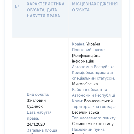
ПРА
ХАРАКТЕРИСТИКА
МІСЦЕЗНАХОДЖЕННЯ
№
ЗА
ОБʼЄКТА, ДАТА
ОБʼЄКТА
ОС
НАБУТТЯ ПРАВА
ГР
ОЦІ
ГРН
Країна:
Україна
Поштовий індекс:
[Конфіденційна
інформація]
Автономна Республіка
Крим/область/місто зі
спеціальним статусом:
Миколаївська
Район в області та
Вид об'єкта:
Автономній Республіці
Житловий
Крим:
Вознесенський
будинок
Територіальна громада:
Дата набуття
Веселинівська
Тип населеного пункту:
права:
310
Селище міського типу
24.11.2020
Тип
Населений пункт:
Загальна площа
варт