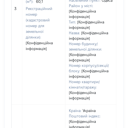
Населений пункт:
Одеса
(м
):
60,1
обʼє
Район у місті:
3
Реєстраційний
варт
[Конфіденційна
номер
дату
інформація]
(кадастровий
Тип:
[Конфіденційна
набу
номер для
інформація]
пра
земельної
Назва:
[Конфіденційна
ділянки):
інформація]
[Конфіденційна
Номер будинку/
інформація]
земельної ділянки:
[Конфіденційна
інформація]
Номер корпусу/секції/
блоку:
[Конфіденційна
інформація]
Номер квартири/
кімнати/гаражу:
[Конфіденційна
інформація]
Країна:
Україна
Поштовий індекс:
[Конфіденційна
інформація]