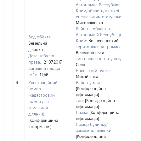
Автономна Республіка
Крим/область/місто зі
спеціальним статусом:
Миколаївська
Район в області та
Автономній Республіці
Вид об'єкта:
Крим:
Вознесенський
Земельна
Територіальна громада:
ділянка
Веселинівська
Дата набуття
Тип населеного пункту:
9631
права:
21.07.2017
Село
Тип
Загальна площа
Населений пункт:
варт
2
(м
):
11,56
Михайлівка
обʼє
4
Реєстраційний
Район у місті:
варт
[Конфіденційна
номер
ост
інформація]
(кадастровий
гро
Тип:
[Конфіденційна
номер для
оці
інформація]
земельної
Назва:
[Конфіденційна
ділянки):
інформація]
[Конфіденційна
Номер будинку/
інформація]
земельної ділянки:
[Конфіденційна