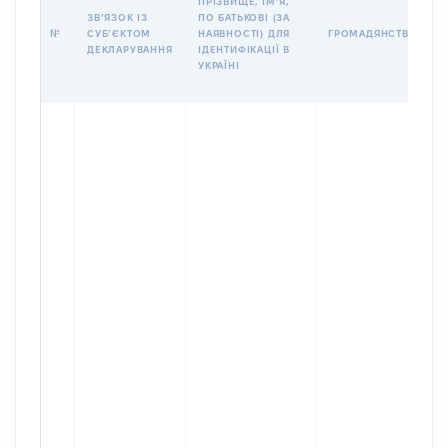
ПРІЗВИЩЕ, ІМʼЯ,
ЗВʼЯЗОК ІЗ
ПО БАТЬКОВІ (ЗА
№
СУБʼЄКТОМ
НАЯВНОСТІ) ДЛЯ
ГРОМАДЯНСТВО
ДЕКЛАРУВАННЯ
ІДЕНТИФІКАЦІЇ В
УКРАЇНІ