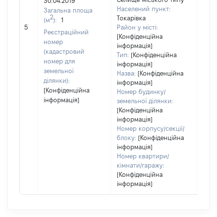
30.04.2019
Тип
Населений пункт:
Загальна площа
варт
2
Токарівка
(м
):
1
обʼє
5
Район у місті:
варт
Реєстраційний
[Конфіденційна
ост
номер
інформація]
гро
(кадастровий
Тип:
[Конфіденційна
оці
номер для
інформація]
земельної
Назва:
[Конфіденційна
ділянки):
інформація]
[Конфіденційна
Номер будинку/
інформація]
земельної ділянки:
[Конфіденційна
інформація]
Номер корпусу/секції/
блоку:
[Конфіденційна
інформація]
Номер квартири/
кімнати/гаражу:
[Конфіденційна
інформація]