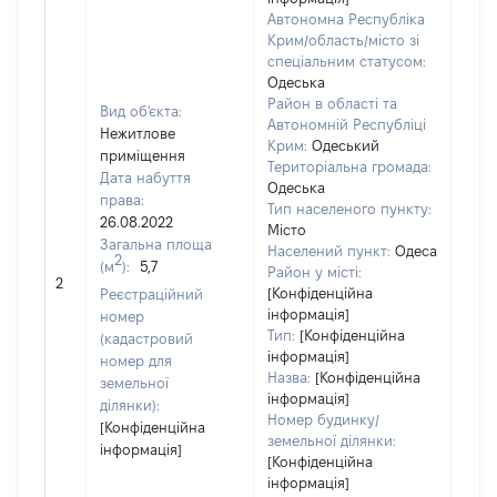
Автономна Республіка
Крим/область/місто зі
спеціальним статусом:
Одеська
Район в області та
Вид об'єкта:
Автономній Республіці
Нежитлове
Крим:
Одеський
приміщення
Територіальна громада:
Дата набуття
Одеська
права:
8641
Тип населеного пункту:
26.08.2022
Тип
Місто
Загальна площа
варт
Населений пункт:
Одеса
2
(м
):
5,7
обʼє
Район у місті:
2
варт
[Конфіденційна
Реєстраційний
дату
інформація]
номер
Тип:
[Конфіденційна
набу
(кадастровий
інформація]
пра
номер для
Назва:
[Конфіденційна
земельної
інформація]
ділянки):
Номер будинку/
[Конфіденційна
земельної ділянки:
інформація]
[Конфіденційна
інформація]