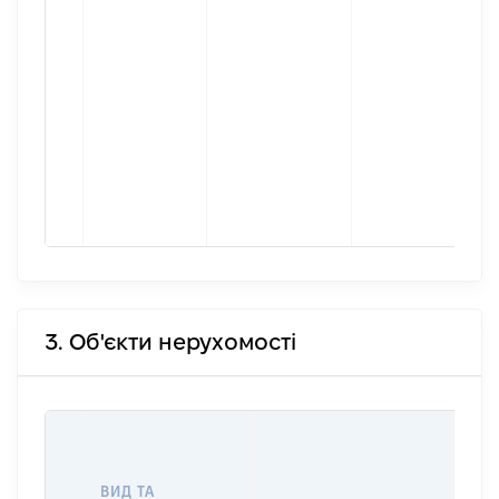
3. Об'єкти нерухомості
ВАР
ДАТ
НАБ
ВИД ТА