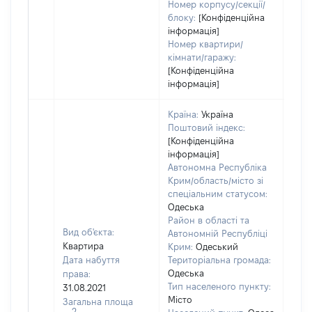
Номер корпусу/секції/
блоку:
[Конфіденційна
інформація]
Номер квартири/
кімнати/гаражу:
[Конфіденційна
інформація]
Країна:
Україна
Поштовий індекс:
[Конфіденційна
інформація]
Автономна Республіка
Крим/область/місто зі
спеціальним статусом:
Одеська
Район в області та
Вид об'єкта:
Автономній Республіці
Квартира
Крим:
Одеський
Дата набуття
Територіальна громада:
Одеська
права:
842
Тип населеного пункту:
31.08.2021
Тип
Місто
Загальна площа
варт
2