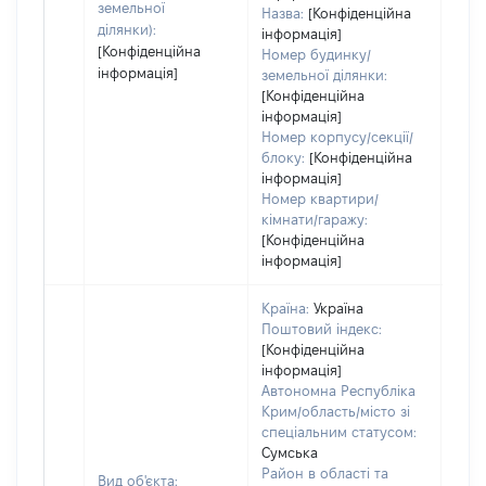
земельної
Назва:
[Конфіденційна
ділянки):
інформація]
[Конфіденційна
Номер будинку/
інформація]
земельної ділянки:
[Конфіденційна
інформація]
Номер корпусу/секції/
блоку:
[Конфіденційна
інформація]
Номер квартири/
кімнати/гаражу:
[Конфіденційна
інформація]
Країна:
Україна
Поштовий індекс:
[Конфіденційна
інформація]
Автономна Республіка
Крим/область/місто зі
спеціальним статусом:
Сумська
Район в області та
Вид об'єкта: