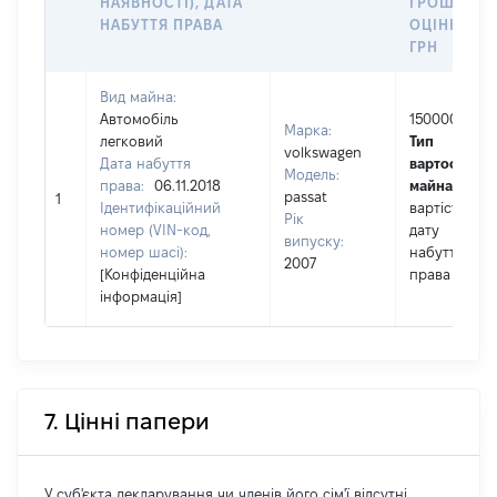
НАЯВНОСТІ), ДАТА
ГРОШОВО
НАБУТТЯ ПРАВА
ОЦІНКОЮ,
ГРН
Вид майна:
Автомобіль
150000
Марка:
легковий
Тип
volkswagen
Дата набуття
вартості
Модель:
права:
06.11.2018
майна:
це
passat
1
Ідентифікаційний
вартість на
Рік
номер (VIN-код,
дату
випуску:
номер шасі):
набуття
2007
[Конфіденційна
права
інформація]
7. Цінні папери
У суб'єкта декларування чи членів його сім'ї відсутні