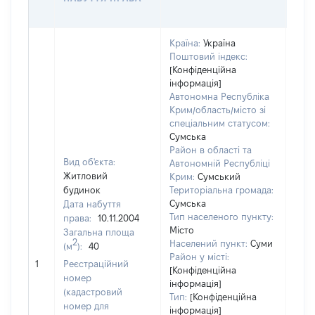
ОЦІ
Країна:
Україна
Поштовий індекс:
[Конфіденційна
інформація]
Автономна Республіка
Крим/область/місто зі
спеціальним статусом:
Сумська
Район в області та
Вид об'єкта:
Автономній Республіці
Житловий
Крим:
Сумський
будинок
Територіальна громада:
Сумська
Дата набуття
Тип населеного пункту:
права:
10.11.2004
Місто
Загальна площа
2
Населений пункт:
Суми
(м
):
40
[Не
Район у місті:
1
Реєстраційний
заст
[Конфіденційна
номер
інформація]
(кадастровий
Тип:
[Конфіденційна
номер для
інформація]