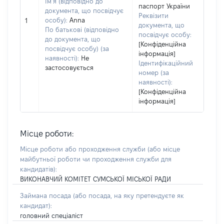
Ім’я (відповідно до
паспорт України
документа, що посвідчує
Реквізити
особу):
Anna
1
документа, що
По батькові (відповідно
посвідчує особу:
до документа, що
[Конфіденційна
посвідчує особу) (за
інформація]
наявності):
Не
Ідентифікаційний
застосовується
номер (за
наявності):
[Конфіденційна
інформація]
Місце роботи:
Місце роботи або проходження служби
(або місце
майбутньої роботи чи проходження служби для
кандидатів)
:
ВИКОНАВЧИЙ КОМІТЕТ СУМСЬКОЇ МІСЬКОЇ РАДИ
Займана посада
(або посада, на яку претендуєте як
кандидат)
:
головний спеціаліст