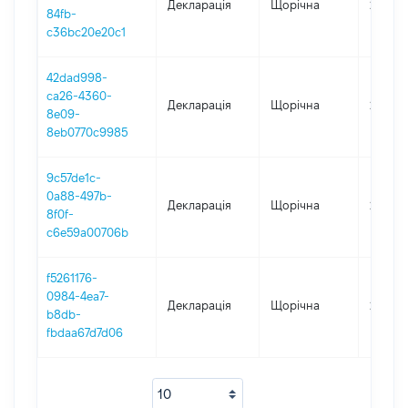
Декларація
Щорічна
2019
84fb-
c36bc20e20c1
42dad998-
ca26-4360-
Декларація
Щорічна
2018
8e09-
8eb0770c9985
9c57de1c-
0a88-497b-
Декларація
Щорічна
2017
8f0f-
c6e59a00706b
f5261176-
0984-4ea7-
Декларація
Щорічна
2016
b8db-
fbdaa67d7d06