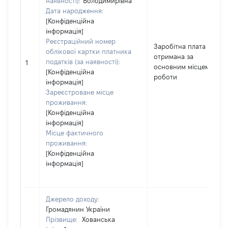
наявності):
Володимирівна
Дата народження:
[Конфіденційна
інформація]
Реєстраційний номер
Заробітна плата
облікової картки платника
отримана за
податків (за наявності):
1
основним місцем
[Конфіденційна
роботи
інформація]
Зареєстроване місце
проживання:
[Конфіденційна
інформація]
Місце фактичного
проживання:
[Конфіденційна
інформація]
Джерело доходу:
Громадянин України
Прізвище:
Хованська