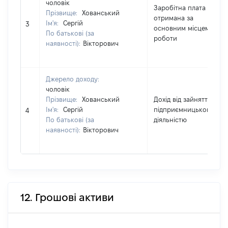
чоловік
Заробітна плата
Прізвище:
Хованський
отримана за
Ім'я:
Сергій
3
основним місцем
По батькові (за
роботи
наявності):
Вікторович
Джерело доходу:
чоловік
Прізвище:
Хованський
Дохід від зайняття
Ім'я:
Сергій
підприємницькою
4
По батькові (за
діяльністю
наявності):
Вікторович
12. Грошові активи