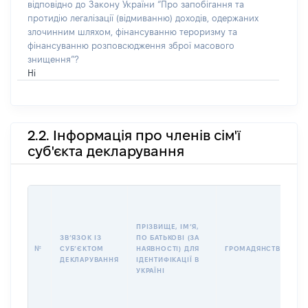
відповідно до Закону України “Про запобігання та
протидію легалізації (відмиванню) доходів, одержаних
злочинним шляхом, фінансуванню тероризму та
фінансуванню розповсюдження зброї масового
знищення”?
Ні
2.2. Інформація про членів сім'ї
суб'єкта декларування
І
ПРІЗВИЩЕ, ІМʼЯ,
ЗВʼЯЗОК ІЗ
ПО БАТЬКОВІ (ЗА
№
СУБʼЄКТОМ
НАЯВНОСТІ) ДЛЯ
ГРОМАДЯНСТВО
ДЕКЛАРУВАННЯ
ІДЕНТИФІКАЦІЇ В
УКРАЇНІ