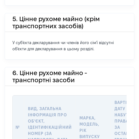
5. Цінне рухоме майно (крім
транспортних засобів)
У суб'єкта декларування чи членів його сім'ї відсутні
об'єкти для декларування в цьому розділі.
6. Цінне рухоме майно -
транспортні засоби
ВАРТІСТЬ 
ВИД, ЗАГАЛЬНА
ДАТУ
ІНФОРМАЦІЯ ПРО
НАБУТТЯ
МАРКА,
ОБʼЄКТ,
ПРАВА АБО
МОДЕЛЬ,
№
ІДЕНТИФІКАЦІЙНИЙ
ЗА
РІК
НОМЕР (ЗА
ОСТАННЬ
ВИПУСКУ