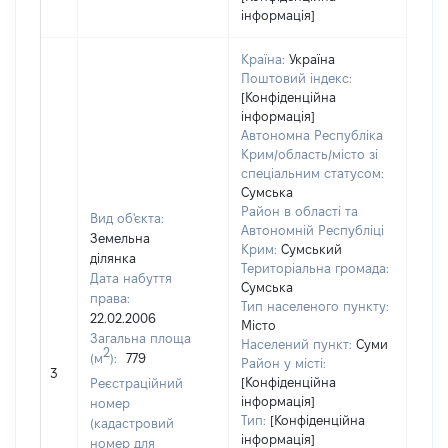
інформація]
Країна:
Україна
Поштовий індекс:
[Конфіденційна
інформація]
Автономна Республіка
Крим/область/місто зі
спеціальним статусом:
Сумська
Район в області та
Вид об'єкта:
Автономній Республіці
Земельна
Крим:
Сумський
ділянка
Територіальна громада:
Дата набуття
Сумська
права:
Тип населеного пункту:
22.02.2006
Місто
Загальна площа
Населений пункт:
Суми
2
(м
):
779
[Не
Район у місті:
3
заст
[Конфіденційна
Реєстраційний
інформація]
номер
Тип:
[Конфіденційна
(кадастровий
інформація]
номер для