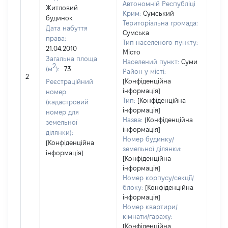
Автономній Республіці
Житловий
Крим:
Сумський
будинок
Територіальна громада:
Дата набуття
Сумська
права:
Тип населеного пункту:
21.04.2010
Місто
Загальна площа
Населений пункт:
Суми
2
(м
):
73
[Не
Район у місті:
2
заст
[Конфіденційна
Реєстраційний
інформація]
номер
Тип:
[Конфіденційна
(кадастровий
інформація]
номер для
Назва:
[Конфіденційна
земельної
інформація]
ділянки):
Номер будинку/
[Конфіденційна
земельної ділянки:
інформація]
[Конфіденційна
інформація]
Номер корпусу/секції/
блоку:
[Конфіденційна
інформація]
Номер квартири/
кімнати/гаражу:
[Конфіденційна