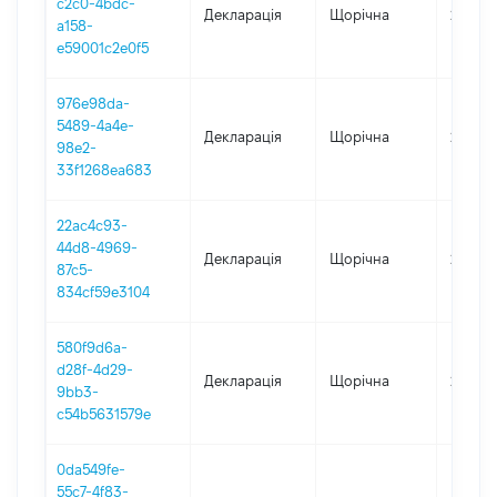
c2c0-4bdc-
Декларація
Щорічна
2024
a158-
e59001c2e0f5
976e98da-
5489-4a4e-
Декларація
Щорічна
2022
98e2-
33f1268ea683
22ac4c93-
44d8-4969-
Декларація
Щорічна
2021
87c5-
834cf59e3104
580f9d6a-
d28f-4d29-
Декларація
Щорічна
2020
9bb3-
c54b5631579e
0da549fe-
55c7-4f83-