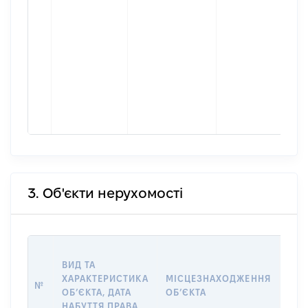
3. Об'єкти нерухомості
ВАР
ВИД ТА
ДАТ
ХАРАКТЕРИСТИКА
МІСЦЕЗНАХОДЖЕННЯ
ПРА
№
ОБʼЄКТА, ДАТА
ОБʼЄКТА
ОС
НАБУТТЯ ПРАВА
ГР