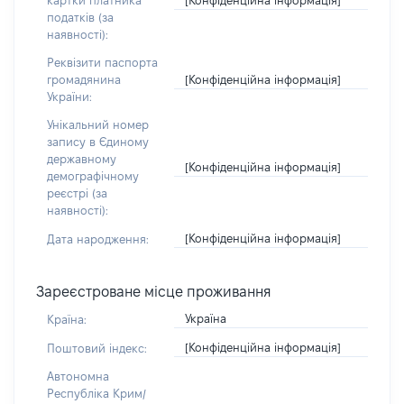
картки платника
податків (за
наявності):
Реквізити паспорта
[Конфіденційна інформація]
громадянина
України:
Унікальний номер
запису в Єдиному
державному
[Конфіденційна інформація]
демографічному
реєстрі (за
наявності):
[Конфіденційна інформація]
Дата народження:
Зареєстроване місце проживання
Україна
Країна:
[Конфіденційна інформація]
Поштовий індекс:
Автономна
Республіка Крим/