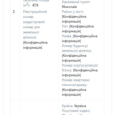
Загальна площа
Населений пункт:
2
(м
):
47.9
Миколаїв
[Не 
2
Реєстраційний
Район у місті:
[Конфіденційна
номер
інформація]
(кадастровий
Тип:
[Конфіденційна
номер для
інформація]
земельної
Назва:
[Конфіденційна
ділянки):
інформація]
[Конфіденційна
Номер будинку/
інформація]
земельної ділянки:
[Конфіденційна
інформація]
Номер корпусу/секції/
блоку:
[Конфіденційна
інформація]
Номер квартири/
кімнати/гаражу:
[Конфіденційна
інформація]
Країна:
Україна
Поштовий індекс: