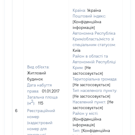
Країна:
Україна
Поштовий індекс:
[Конфіденційна
інформація]
Автономна Республіка
Крим/область/місто зі
спеціальним статусом:
Київ
Район в області та
Автономній Республіці
Вид об'єкта:
Крим:
[Не
Житловий
застосовується]
будинок
Територіальна громада:
[Не застосовується]
Дата набуття
Тип населеного пункту:
права:
01.01.2017
[Не застосовується]
Загальна площа
2
Населений пункт:
[Не
(м
):
115
застосовується]
[Не 
6
Реєстраційний
Район у місті:
номер
[Конфіденційна
(кадастровий
інформація]
номер для
Тип:
[Конфіденційна
земельної