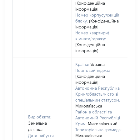
[Конфіденційна
інформація]
Номер корпусу/секції/
блоку:
[Конфіденційна
інформація]
Номер квартири/
кімнати/гаражу:
[Конфіденційна
інформація]
Країна:
Україна
Поштовий індекс:
[Конфіденційна
інформація]
Автономна Республіка
Крим/область/місто зі
спеціальним статусом:
Миколаївська
Район в області та
Вид об'єкта:
Автономній Республіці
Земельна
Крим:
Миколаївський
ділянка
Територіальна громада:
Дата набуття
Миколаївська