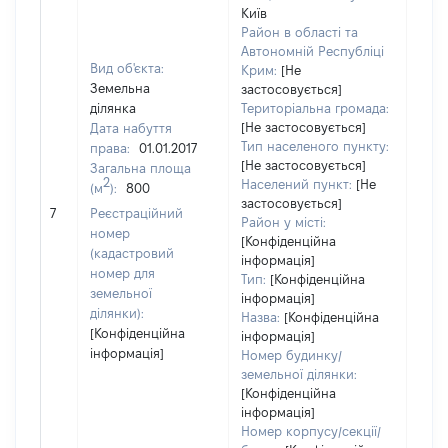
Київ
Район в області та
Автономній Республіці
Вид об'єкта:
Крим:
[Не
Земельна
застосовується]
ділянка
Територіальна громада:
[Не застосовується]
Дата набуття
Тип населеного пункту:
права:
01.01.2017
[Не застосовується]
Загальна площа
2
Населений пункт:
[Не
(м
):
800
застосовується]
[Не 
7
Реєстраційний
Район у місті:
номер
[Конфіденційна
(кадастровий
інформація]
номер для
Тип:
[Конфіденційна
земельної
інформація]
ділянки):
Назва:
[Конфіденційна
[Конфіденційна
інформація]
інформація]
Номер будинку/
земельної ділянки:
[Конфіденційна
інформація]
Номер корпусу/секції/