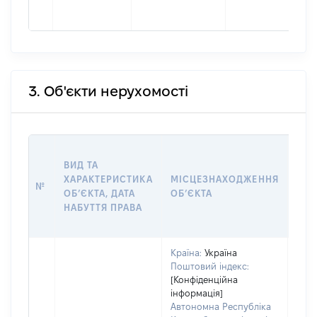
3. Об'єкти нерухомості
ВАР
ВИД ТА
ДАТ
ХАРАКТЕРИСТИКА
МІСЦЕЗНАХОДЖЕННЯ
ПРА
№
ОБʼЄКТА, ДАТА
ОБʼЄКТА
ОС
НАБУТТЯ ПРАВА
ГР
ОЦІ
Країна:
Україна
Поштовий індекс:
[Конфіденційна
інформація]
Автономна Республіка