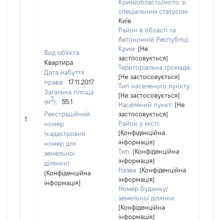
Крим/область/місто зі
спеціальним статусом:
Київ
Район в області та
Автономній Республіці
Крим:
[Не
Вид об'єкта:
застосовується]
Квартира
Територіальна громада:
Дата набуття
[Не застосовується]
права:
17.11.2017
Тип населеного пункту:
Загальна площа
[Не застосовується]
2
(м
):
55.1
Населений пункт:
[Не
Реєстраційний
застосовується]
[Не 
1
Район у місті:
номер
[Конфіденційна
(кадастровий
інформація]
номер для
Тип:
[Конфіденційна
земельної
інформація]
ділянки):
Назва:
[Конфіденційна
[Конфіденційна
інформація]
інформація]
Номер будинку/
земельної ділянки:
[Конфіденційна
інформація]