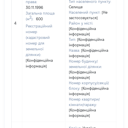
Тип населеного пункту:
права:
Селище
30.11.1996
Населений пункт:
[Не
Загальна площа
2
застосовується]
(м
):
600
[Не 
4
Район у місті:
Реєстраційний
[Конфіденційна
номер
інформація]
(кадастровий
Тип:
[Конфіденційна
номер для
інформація]
земельної
Назва:
[Конфіденційна
ділянки):
інформація]
[Конфіденційна
Номер будинку/
інформація]
земельної ділянки:
[Конфіденційна
інформація]
Номер корпусу/секції/
блоку:
[Конфіденційна
інформація]
Номер квартири/
кімнати/гаражу:
[Конфіденційна
інформація]