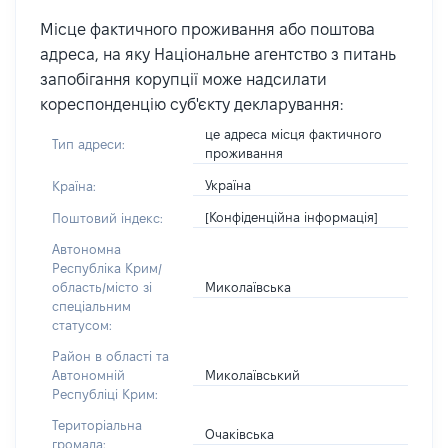
Місце фактичного проживання або поштова
адреса, на яку Національне агентство з питань
запобігання корупції може надсилати
кореспонденцію суб'єкту декларування:
це адреса місця фактичного
Тип адреси:
проживання
Україна
Країна:
[Конфіденційна інформація]
Поштовий індекс:
Автономна
Республіка Крим/
Миколаївська
область/місто зі
спеціальним
статусом:
Район в області та
Миколаївський
Автономній
Республіці Крим:
Територіальна
Очаківська
громада: