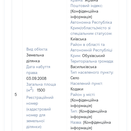
Країна:
Україна
Поштовий індекс:
[Конфіденційна
інформація]
Автономна Республіка
Крим/область/місто зі
спеціальним статусом:
Київська
Район в області та
Вид об'єкта:
Автономній Республіці
Земельна
Крим:
Обухівський
ділянка
Територіальна громада:
Дата набуття
Васильківська
Тип населеного пункту:
права:
Село
03.09.2008
Населений пункт:
Загальна площа
2
Кодаки
(м
):
1500
[Не 
5
Район у місті:
Реєстраційний
[Конфіденційна
номер
інформація]
(кадастровий
Тип:
[Конфіденційна
номер для
інформація]
земельної
Назва:
[Конфіденційна
ділянки):
інформація]