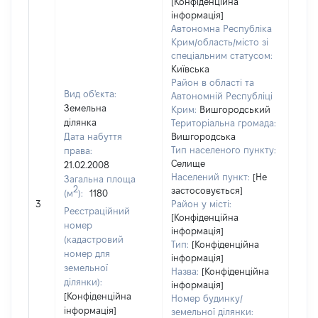
[Конфіденційна
інформація]
Автономна Республіка
Крим/область/місто зі
спеціальним статусом:
Київська
Район в області та
Вид об'єкта:
Автономній Республіці
Земельна
Крим:
Вишгородський
ділянка
Територіальна громада:
Дата набуття
Вишгородська
Тип населеного пункту:
права:
Селище
21.02.2008
Населений пункт:
[Не
Загальна площа
2
застосовується]
(м
):
1180
[Не 
3
Район у місті:
Реєстраційний
[Конфіденційна
номер
інформація]
(кадастровий
Тип:
[Конфіденційна
номер для
інформація]
земельної
Назва:
[Конфіденційна
ділянки):
інформація]
[Конфіденційна
Номер будинку/
інформація]
земельної ділянки: