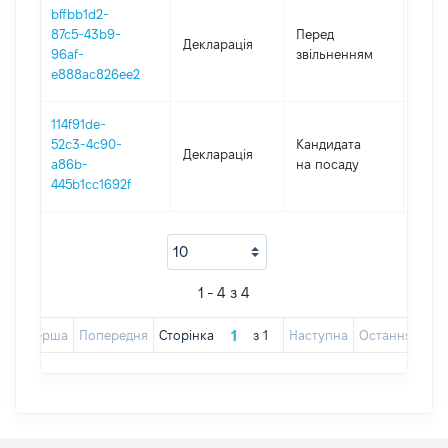
bffbb1d2-
01.01
87c5-43b9-
Перед
Декларація
-
96af-
звільненням
13.03
e888ac826ee2
114f91de-
52c3-4c90-
Кандидата
Декларація
2022
a86b-
на посаду
445b1cc1692f
1 - 4 з 4
Перша
Попередня
Сторінка
з
1
Наступна
Остання