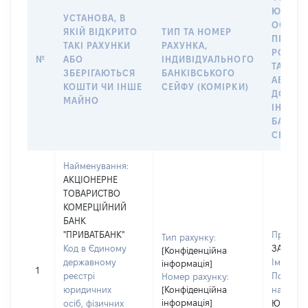
ЮРИДИ
УСТАНОВА, В
ОСОБУ,
ЯКІЙ ВІДКРИТО
ТИП ТА НОМЕР
ПРАВО
ТАКІ РАХУНКИ
РАХУНКА,
РОЗПО
№
АБО
ІНДИВІДУАЛЬНОГО
ТАКИМ
ЗБЕРІГАЮТЬСЯ
БАНКІВСЬКОГО
АБО М
КОШТИ ЧИ ІНШЕ
СЕЙФУ (КОМІРКИ)
ДО
МАЙНО
ІНДИВ
БАНКІ
СЕЙФУ 
Найменування:
АКЦІОНЕРНЕ
ТОВАРИСТВО
КОМЕРЦІЙНИЙ
БАНК
"ПРИВАТБАНК"
Прізвищ
Тип рахунку:
Код в Єдиному
ЗАПОРО
[Конфіденційна
державному
Ім'я:
ОЛ
інформація]
1
реєстрі
По батьк
Номер рахунку:
юридичних
[Конфіденційна
наявност
інформація]
осіб, фізичних
ЮРІЙОВ