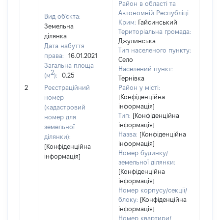
Район в області та
Автономній Республіці
Вид об'єкта:
Крим:
Гайсинський
Земельна
Територіальна громада:
ділянка
Джулинська
Дата набуття
Тип населеного пункту:
права:
16.01.2021
Село
Загальна площа
Населений пункт:
2
(м
):
0.25
Тернівка
[Не
2
Реєстраційний
Район у місті:
заст
[Конфіденційна
номер
інформація]
(кадастровий
Тип:
[Конфіденційна
номер для
інформація]
земельної
Назва:
[Конфіденційна
ділянки):
інформація]
[Конфіденційна
Номер будинку/
інформація]
земельної ділянки:
[Конфіденційна
інформація]
Номер корпусу/секції/
блоку:
[Конфіденційна
інформація]
Номер квартири/