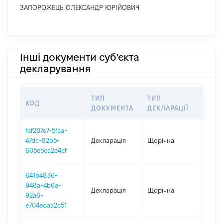
ЗАПОРОЖЕЦЬ ОЛЕКСАНДР ЮРІЙОВИЧ
Інші документи суб'єкта
декларування
ТИП
ТИП
КОД
ПЕР
ДОКУМЕНТА
ДЕКЛАРАЦІЇ
fef287e7-5faa-
47dc-82b5-
Декларація
Щорічна
2025
605e5ea2e4cf
641b4836-
948a-4b6a-
Декларація
Щорічна
2024
92a6-
e704edaa2c51