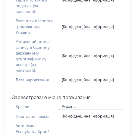
картки платника
податків (за
наявності):
Реквізити паспорта
[Конфіденційна інформація]
громадянина
України:
Унікальний номер
запису в Єдиному
державному
[Конфіденційна інформація]
демографічному
реєстрі (за
наявності):
[Конфіденційна інформація]
Дата народження:
Зареєстроване місце проживання
Україна
Країна:
[Конфіденційна інформація]
Поштовий індекс:
Автономна
Республіка Крим/