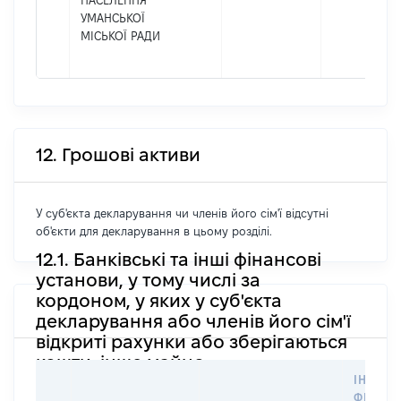
НАСЕЛЕННЯ
УМАНСЬКОЇ
МІСЬКОЇ РАДИ
12. Грошові активи
У суб'єкта декларування чи членів його сім'ї відсутні
об'єкти для декларування в цьому розділі.
12.1. Банківські та інші фінансові
установи, у тому числі за
кордоном, у яких у суб'єкта
декларування або членів його сім'ї
відкриті рахунки або зберігаються
кошти, інше майно
ІНФОР
ФІЗИЧН