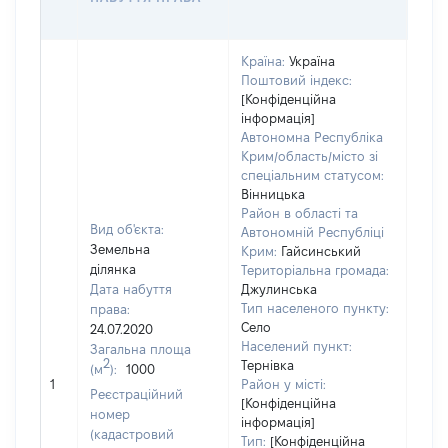
ОЦІ
Країна:
Україна
Поштовий індекс:
[Конфіденційна
інформація]
Автономна Республіка
Крим/область/місто зі
спеціальним статусом:
Вінницька
Район в області та
Вид об'єкта:
Автономній Республіці
Земельна
Крим:
Гайсинський
ділянка
Територіальна громада:
Дата набуття
Джулинська
Тип населеного пункту:
права:
Село
24.07.2020
205
Населений пункт:
Загальна площа
Тип 
2
Тернівка
(м
):
1000
обʼє
1
Район у місті:
Реєстраційний
варт
[Конфіденційна
номер
інформація]
набу
(кадастровий
Тип:
[Конфіденційна