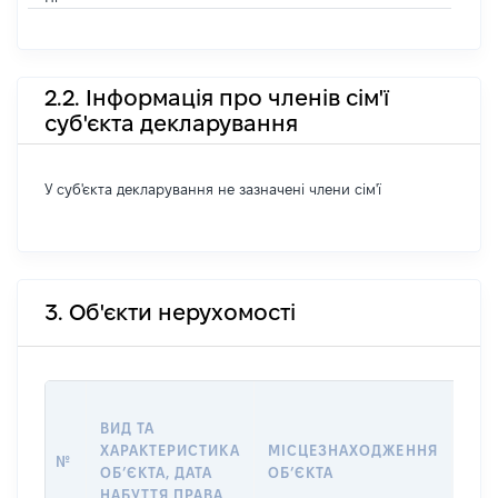
2.2. Інформація про членів сім'ї
суб'єкта декларування
У суб'єкта декларування не зазначені члени сім'ї
3. Об'єкти нерухомості
ВАР
ВИД ТА
ДАТ
ХАРАКТЕРИСТИКА
МІСЦЕЗНАХОДЖЕННЯ
ПРА
№
ОБʼЄКТА, ДАТА
ОБʼЄКТА
ОС
НАБУТТЯ ПРАВА
ГР