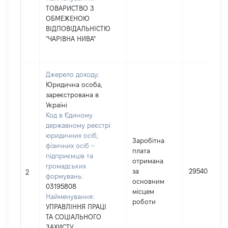
ТОВАРИСТВО З
ОБМЕЖЕНОЮ
ВІДПОВІДАЛЬНІСТЮ
"ЧАРІВНА НИВА"
Джерело доходу:
Юридична особа,
зареєстрована в
Україні
Код в Єдиному
державному реєстрі
юридичних осіб,
Заробітна
фізичних осіб –
плата
підприємців та
отримана
громадських
за
29540
2
формувань:
основним
03195808
місцем
Найменування:
роботи
УПРАВЛІННЯ ПРАЦІ
ТА СОЦІАЛЬНОГО
ЗАХИСТУ