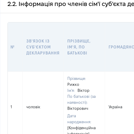
2.2. Інформація про членів сім'ї суб'єкта 
ЗВ'ЯЗОК ІЗ
ПРІЗВИЩЕ,
№
СУБ'ЄКТОМ
ІМ'Я, ПО
ГРОМАДЯН
ДЕКЛАРУВАННЯ
БАТЬКОВІ
Прізвище:
Рижко
Ім'я:
Віктор
По батькові (за
наявності):
1
чоловік
Україна
Вікторович
Дата
народження:
[Конфіденційна
інформація]