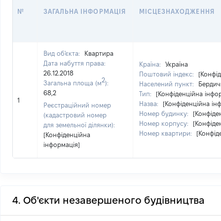
№
ЗАГАЛЬНА ІНФОРМАЦІЯ
МІСЦЕЗНАХОДЖЕННЯ
Вид об'єкта:
Квартира
Дата набуття права:
Країна:
Україна
26.12.2018
Поштовий індекс:
[Конфі
2
Загальна площа (м
):
Населений пункт:
Бердич
68,2
Тип:
[Конфіденційна інфо
1
Назва:
[Конфіденційна ін
Реєстраційний номер
Номер будинку:
[Конфіде
(кадастровий номер
Номер корпусу:
[Конфіде
для земельної ділянки):
Номер квартири:
[Конфід
[Конфіденційна
інформація]
4. Об'єкти незавершеного будівництва