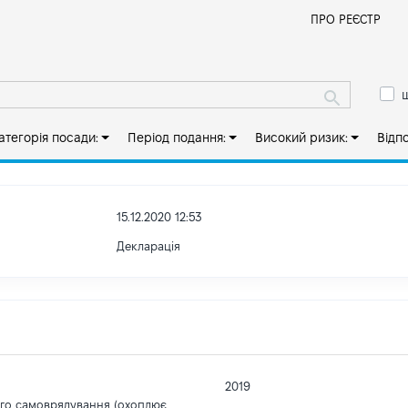
Й
ПРО РЕЄСТР
ш
атегорія посади:
Період подання:
Високий ризик:
Відп
15.12.2020 12:53
Декларація
2019
ого самоврядування (охоплює