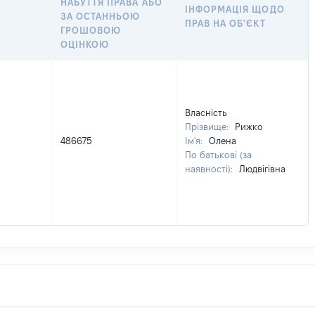
НАБУТТЯ ПРАВА АБО
ІНФОРМАЦІЯ ЩОДО
ЗА ОСТАННЬОЮ
ПРАВ НА ОБ'ЄКТ
ГРОШОВОЮ
ОЦІНКОЮ
Власність
Прізвище:
Рижко
486675
Ім'я:
Олена
По батькові (за
наявності):
Людвігівна