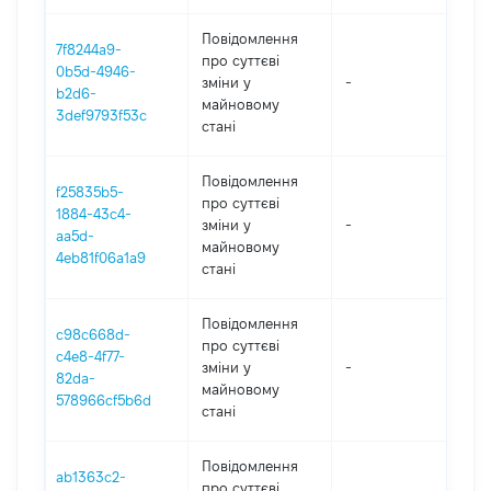
Повідомлення
7f8244a9-
про суттєві
0b5d-4946-
зміни y
-
202
b2d6-
майновому
3def9793f53c
стані
Повідомлення
f25835b5-
про суттєві
1884-43c4-
зміни y
-
202
aa5d-
майновому
4eb81f06a1a9
стані
Повідомлення
c98c668d-
про суттєві
c4e8-4f77-
зміни y
-
202
82da-
майновому
578966cf5b6d
стані
Повідомлення
ab1363c2-
про суттєві