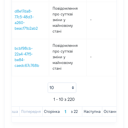
Повідомлення
d8e17da8-
про суттєві
77c5-48d3-
зміни y
-
202
a260-
майновому
beacf71b2ab2
стані
Повідомлення
bcbf98cb-
про суттєві
22a4-47f5-
зміни y
-
202
be84-
майновому
caedc67c768b
стані
1 - 10 з 220
Перша
Попередня
Сторінка
з
22
Наступна
Остання