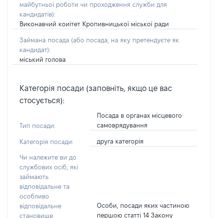
майбутньої роботи чи проходження служби для
кандидатів)
:
Виконавчий коиітет Кропивницької міської ради
Займана посада
(або посада, на яку претендуєте як
кандидат)
:
міський голова
Категорія посади (заповніть, якщо це вас
стосується):
Посада в органах місцевого
самоврядування
Тип посади:
друга категорія
Категорія посади:
Чи належите ви до
службових осіб, які
займають
відповідальне та
особливо
Особи, посади яких частиною
відповідальне
першою статті 14 Закону
становище,