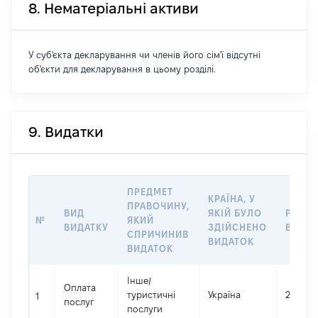
8. Нематеріальні активи
У суб'єкта декларування чи членів його сім'ї відсутні
об'єкти для декларування в цьому розділі.
9. Видатки
ПРЕДМЕТ
КРАЇНА, У
ПРАВОЧИНУ,
ВИД
ЯКІЙ БУЛО
РОЗМ
№
ЯКИЙ
ВИДАТКУ
ЗДІЙСНЕНО
ВИДАТ
СПРИЧИНИВ
ВИДАТОК
ВИДАТОК
Інше
/
Оплата
туристичні
Україна
213600
1
послуг
послуги