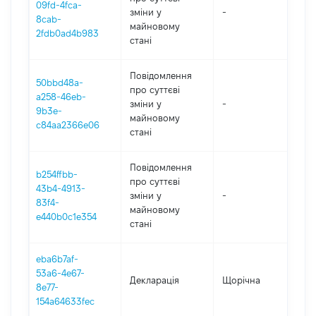
09fd-4fca-
зміни y
-
202
8cab-
майновому
2fdb0ad4b983
стані
Повідомлення
50bbd48a-
про суттєві
a258-46eb-
зміни y
-
202
9b3e-
майновому
c84aa2366e06
стані
Повідомлення
b254ffbb-
про суттєві
43b4-4913-
зміни y
-
202
83f4-
майновому
e440b0c1e354
стані
eba6b7af-
53a6-4e67-
Декларація
Щорічна
202
8e77-
154a64633fec