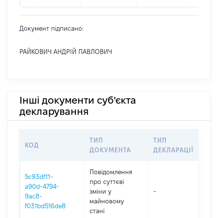
Документ підписано:
РАЙКОВИЧ АНДРІЙ ПАВЛОВИЧ
Інші документи суб'єкта
декларування
ТИП
ТИП
КОД
ПЕ
ДОКУМЕНТА
ДЕКЛАРАЦІЇ
Повідомлення
5c93df11-
про суттєві
a90d-4794-
зміни y
-
202
9ac8-
майновому
f031bd516de8
стані