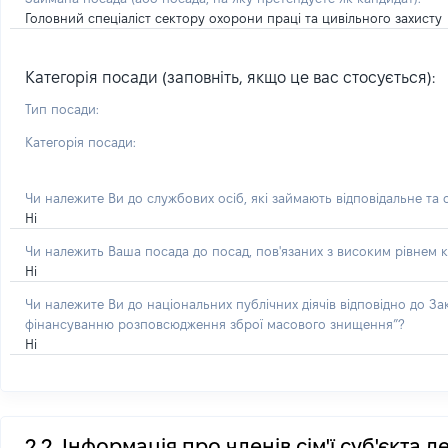
Головний спеціаліст сектору охорони праці та цивільного захисту
Категорія посади (заповніть, якщо це вас стосується):
Тип посади:
Категорія посади:
Чи належите Ви до службових осіб, які займають відповідальне та
Ні
Чи належить Ваша посада до посад, пов'язаних з високим рівнем к
Ні
Чи належите Ви до національних публічних діячів відповідно до З
фінансуванню розповсюдження зброї масового знищення”?
Ні
2.2. Інформація про членів сім'ї суб'єкта 