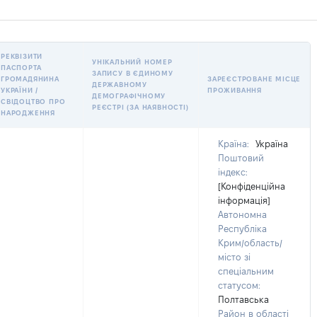
РЕКВІЗИТИ
УНІКАЛЬНИЙ НОМЕР
ПАСПОРТА
ЗАПИСУ В ЄДИНОМУ
ГРОМАДЯНИНА
ЗАРЕЄСТРОВАНЕ МІСЦЕ
ДЕРЖАВНОМУ
УКРАЇНИ /
ПРОЖИВАННЯ
ДЕМОГРАФІЧНОМУ
СВІДОЦТВО ПРО
РЕЄСТРІ (ЗА НАЯВНОСТІ)
НАРОДЖЕННЯ
Країна:
Україна
Поштовий
індекс:
[Конфіденційна
інформація]
Автономна
Республіка
Крим/область/
місто зі
спеціальним
статусом:
Полтавська
Район в області