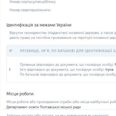
Номер корпусу/секції/блоку:
Номер квартири/кімнати:
Ідентифікація за межами України
Відсутнє громадянство (підданство) іноземної держави, а також д
дають право на постійне проживання на території іноземної де
№
ПРІЗВИЩЕ, ІМ’Я, ПО БАТЬКОВІ ДЛЯ ІДЕНТИФІКАЦІЇ
Прізвище (відповідно до документа, що посвідчує особу):
Ім’я (відповідно до документа, що посвідчує особу):
Iryna
1
По батькові (відповідно до документа, що посвідчує особу)
Місце роботи:
Місце роботи або проходження служби
(або місце майбутньої ро
Департамент освіти Полтавської міської ради
Займана посада
(або посада, на яку претендуєте як кандидат)
: