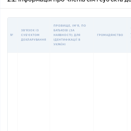
ПРІЗВИЩЕ, ІМʼЯ, ПО
ЗВʼЯЗОК ІЗ
БАТЬКОВІ (ЗА
№
СУБʼЄКТОМ
НАЯВНОСТІ) ДЛЯ
ГРОМАДЯНСТВО
ДЕКЛАРУВАННЯ
ІДЕНТИФІКАЦІЇ В
УКРАЇНІ