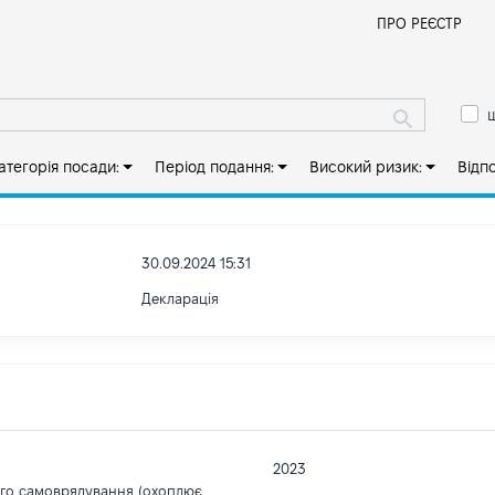
Й
ПРО РЕЄСТР
ш
атегорія посади:
Період подання:
Високий ризик:
Відп
30.09.2024 15:31
Декларація
2023
ого самоврядування (охоплює