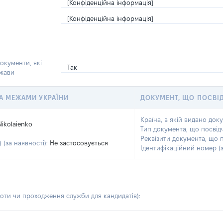
[Конфіденційна інформація]
[Конфіденційна інформація]
окументи, які
Так
ржави
 ЗА МЕЖАМИ УКРАЇНИ
ДОКУМЕНТ, ЩО ПОСВІ
Країна, в якій видано док
Nikolaienko
Тип документа, що посвід
Реквізити документа, що 
 (за наявності):
Не застосовується
Ідентифікаційний номер (з
боти чи проходження служби для кандидатів)
: