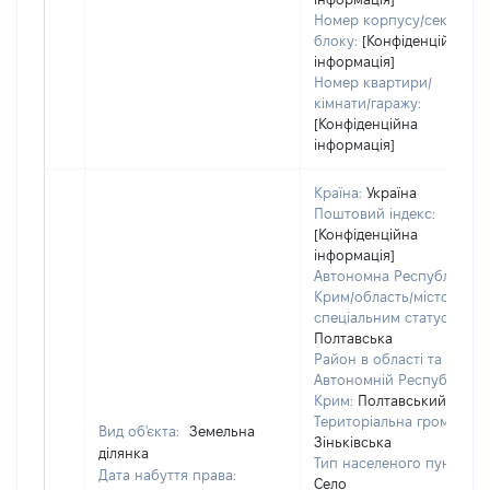
Номер корпусу/секції/
блоку:
[Конфіденційна
інформація]
Номер квартири/
кімнати/гаражу:
[Конфіденційна
інформація]
Країна:
Україна
Поштовий індекс:
[Конфіденційна
інформація]
Автономна Республіка
Крим/область/місто зі
спеціальним статусом:
Полтавська
Район в області та
Автономній Республіці
Крим:
Полтавський
Територіальна громада:
Вид об'єкта:
Земельна
Зіньківська
ділянка
Тип населеного пункту:
Дата набуття права:
Село