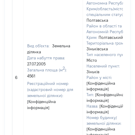
Автономна Республіка
Крим/область/місто зі
спеціальним статусом:
Полтавська
Район в області та
Автономній Республіці
Крим:
Полтавський
Територіальна громада:
Вид об'єкта:
Земельна
Зіньківська
ділянка
Тип населеного пункту:
Дата набуття права:
Місто
27.07.2005
Населений пункт:
2
Загальна площа (м
):
Зіньків
4561
6
Район у місті:
[Конфіденційна
Реєстраційний номер
інформація]
(кадастровий номер для
Тип:
[Конфіденційна
земельної ділянки):
інформація]
[Конфіденційна
Назва:
[Конфіденційна
інформація]
інформація]
Номер будинку/
земельної ділянки:
[Конфіденційна
інформація]