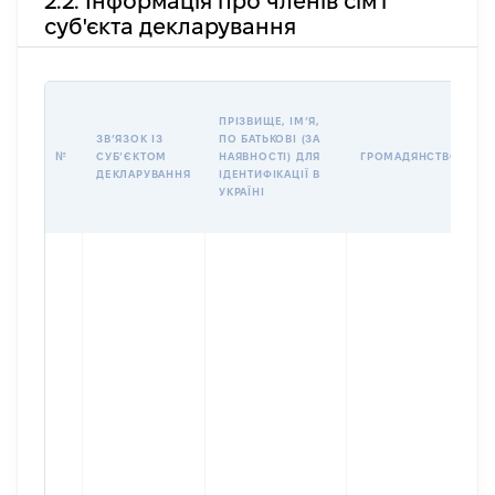
2.2. Інформація про членів сім'ї
суб'єкта декларування
П
ПРІЗВИЩЕ, ІМʼЯ,
Б
ЗВʼЯЗОК ІЗ
ПО БАТЬКОВІ (ЗА
І
№
СУБʼЄКТОМ
НАЯВНОСТІ) ДЛЯ
ГРОМАДЯНСТВО
М
ДЕКЛАРУВАННЯ
ІДЕНТИФІКАЦІЇ В
УКРАЇНІ