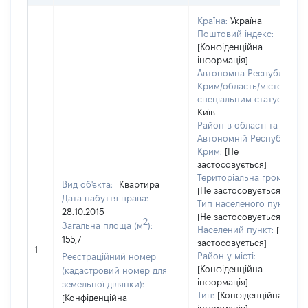
Країна:
Україна
Поштовий індекс:
[Конфіденційна
інформація]
Автономна Республіка
Крим/область/місто зі
спеціальним статусом:
Київ
Район в області та
Автономній Республіці
Крим:
[Не
застосовується]
Територіальна громада:
Вид об'єкта:
Квартира
[Не застосовується]
Дата набуття права:
Тип населеного пункту:
28.10.2015
[Не застосовується]
2
Загальна площа (м
):
Населений пункт:
[Не
155,7
застосовується]
1
Район у місті:
Реєстраційний номер
[Конфіденційна
(кадастровий номер для
інформація]
земельної ділянки):
Тип:
[Конфіденційна
[Конфіденційна