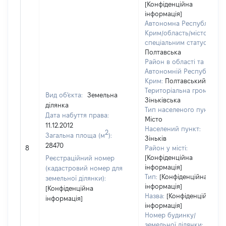
[Конфіденційна
інформація]
Автономна Республіка
Крим/область/місто зі
спеціальним статусом:
Полтавська
Район в області та
Автономній Республіці
Крим:
Полтавський
Територіальна громада:
Вид об'єкта:
Земельна
Зіньківська
ділянка
Тип населеного пункту:
Дата набуття права:
Місто
11.12.2012
Населений пункт:
2
Загальна площа (м
):
Зіньків
28470
8
Район у місті:
[Конфіденційна
Реєстраційний номер
інформація]
(кадастровий номер для
Тип:
[Конфіденційна
земельної ділянки):
інформація]
[Конфіденційна
Назва:
[Конфіденційна
інформація]
інформація]
Номер будинку/
земельної ділянки: