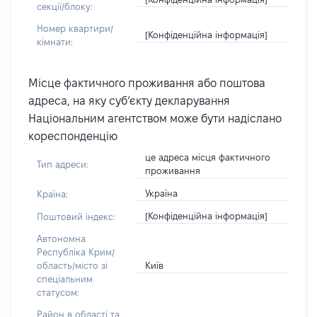
секції/блоку:
Номер квартири/
[Конфіденційна інформація]
кімнати:
Місце фактичного проживання або поштова
адреса, на яку суб’єкту декларування
Національним агентством може бути надіслано
кореспонденцію
це адреса місця фактичного
Тип адреси:
проживання
Україна
Країна:
[Конфіденційна інформація]
Поштовий індекс:
Автономна
Республіка Крим/
Київ
область/місто зі
спеціальним
статусом:
Район в області та