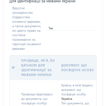
Для ідентифікації за межами України
Відсутнє
громадянство
(підданство)
іноземної держави,
а також документи,
Так
які дають право на
постійне
проживання на
території іноземної
держави
ПРІЗВИЩЕ, ІМ’Я, ПО
БАТЬКОВІ ДЛЯ
ДОКУМЕНТ, ЩО
№
ІДЕНТИФІКАЦІЇ ЗА
ПОСВІДЧУЄ ОСОБУ
МЕЖАМИ УКРАЇНИ
Країна, в якій видано
документ, що
Прізвище (відповідно
посвідчує особу:
до документа, що
Україна
посвідчує особу):
Тип документа, що