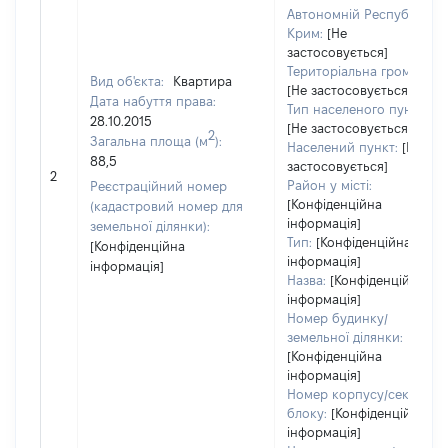
Автономній Республіці
Крим:
[Не
застосовується]
Територіальна громада:
Вид об'єкта:
Квартира
[Не застосовується]
Дата набуття права:
Тип населеного пункту:
28.10.2015
[Не застосовується]
2
Загальна площа (м
):
Населений пункт:
[Не
88,5
застосовується]
2
Район у місті:
Реєстраційний номер
[Конфіденційна
(кадастровий номер для
інформація]
земельної ділянки):
Тип:
[Конфіденційна
[Конфіденційна
інформація]
інформація]
Назва:
[Конфіденційна
інформація]
Номер будинку/
земельної ділянки:
[Конфіденційна
інформація]
Номер корпусу/секції/
блоку:
[Конфіденційна
інформація]