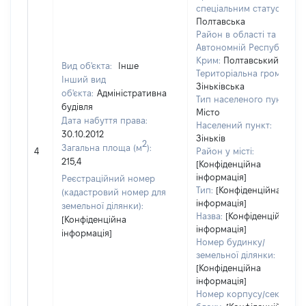
спеціальним статусом:
Полтавська
Район в області та
Автономній Республіці
Крим:
Полтавський
Вид об'єкта:
Інше
Територіальна громада:
Інший вид
Зіньківська
об'єкта:
Адміністративна
Тип населеного пункту:
будівля
Місто
Дата набуття права:
Населений пункт:
30.10.2012
Зіньків
2
Загальна площа (м
):
4
Район у місті:
215,4
[Конфіденційна
інформація]
Реєстраційний номер
Тип:
[Конфіденційна
(кадастровий номер для
інформація]
земельної ділянки):
Назва:
[Конфіденційна
[Конфіденційна
інформація]
інформація]
Номер будинку/
земельної ділянки:
[Конфіденційна
інформація]
Номер корпусу/секції/