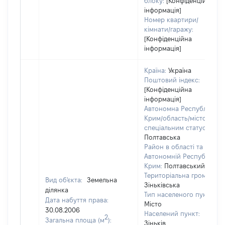
блоку:
[Конфіденційна
інформація]
Номер квартири/
кімнати/гаражу:
[Конфіденційна
інформація]
Країна:
Україна
Поштовий індекс:
[Конфіденційна
інформація]
Автономна Республіка
Крим/область/місто зі
спеціальним статусом:
Полтавська
Район в області та
Автономній Республіці
Крим:
Полтавський
Територіальна громада:
Вид об'єкта:
Земельна
Зіньківська
ділянка
Тип населеного пункту:
Дата набуття права:
Місто
30.08.2006
Населений пункт:
2
Загальна площа (м
):
Зіньків