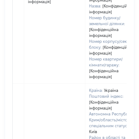
інформація]
інформація]
Назва:
[Конфіденційна
інформація]
Номер будинку/
земельної ділянки:
[Конфіденційна
інформація]
Номер корпусу/секції/
блоку:
[Конфіденційна
інформація]
Номер квартири/
кімнати/гаражу:
[Конфіденційна
інформація]
Країна:
Україна
Поштовий індекс:
[Конфіденційна
інформація]
Автономна Республіка
Крим/область/місто зі
спеціальним статусом:
Київ
Район в області та