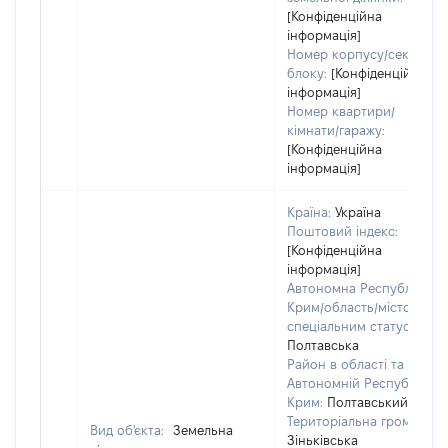
[Конфіденційна
інформація]
Номер корпусу/секції/
блоку:
[Конфіденційна
інформація]
Номер квартири/
кімнати/гаражу:
[Конфіденційна
інформація]
Країна:
Україна
Поштовий індекс:
[Конфіденційна
інформація]
Автономна Республіка
Крим/область/місто зі
спеціальним статусом:
Полтавська
Район в області та
Автономній Республіці
Крим:
Полтавський
Територіальна громада:
Вид об'єкта:
Земельна
Зіньківська