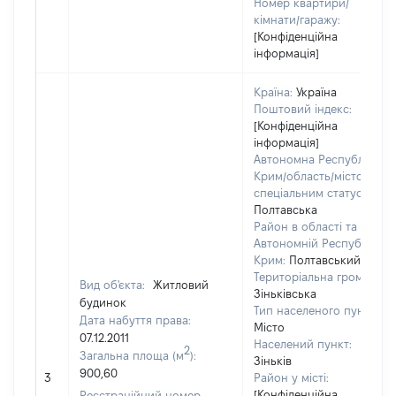
Номер квартири/
кімнати/гаражу:
[Конфіденційна
інформація]
Країна:
Україна
Поштовий індекс:
[Конфіденційна
інформація]
Автономна Республіка
Крим/область/місто зі
спеціальним статусом:
Полтавська
Район в області та
Автономній Республіці
Крим:
Полтавський
Територіальна громада:
Вид об'єкта:
Житловий
Зіньківська
будинок
Тип населеного пункту:
Дата набуття права:
Місто
07.12.2011
Населений пункт:
2
Загальна площа (м
):
Зіньків
900,60
3
Район у місті:
[Конфіденційна
Реєстраційний номер