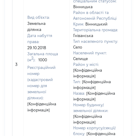
спеціальним статусом:
Вінницька
Район в області та
Вид об'єкта:
Автономній Республіці
Земельна
Крим:
Вінницький
ділянка
Територіальна громада:
Дата набуття
Гніванська
Тип населеного пункту:
права:
Село
29.10.2018
Населений пункт:
Загальна площа
2
Селище
(м
):
1000
[Не
3
Район у місті:
заст
Реєстраційний
[Конфіденційна
номер
інформація]
(кадастровий
Тип:
[Конфіденційна
номер для
інформація]
земельної
Назва:
[Конфіденційна
ділянки):
інформація]
[Конфіденційна
Номер будинку/
інформація]
земельної ділянки:
[Конфіденційна
інформація]
Номер корпусу/секції/
блоку:
[Конфіденційна