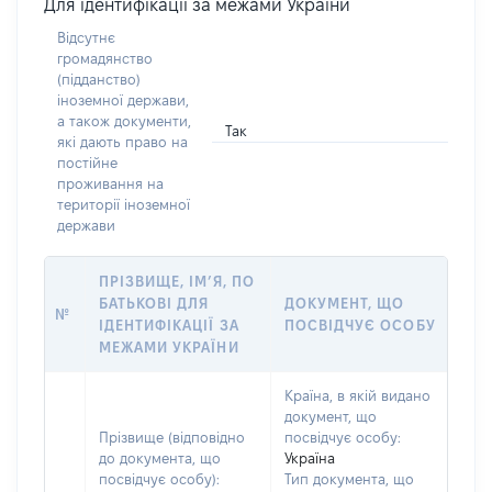
Для ідентифікації за межами України
Відсутнє
громадянство
(підданство)
іноземної держави,
а також документи,
Так
які дають право на
постійне
проживання на
території іноземної
держави
ПРІЗВИЩЕ, ІМ’Я, ПО
БАТЬКОВІ ДЛЯ
ДОКУМЕНТ, ЩО
№
ІДЕНТИФІКАЦІЇ ЗА
ПОСВІДЧУЄ ОСОБУ
МЕЖАМИ УКРАЇНИ
Країна, в якій видано
документ, що
Прізвище (відповідно
посвідчує особу:
до документа, що
Україна
посвідчує особу):
Тип документа, що