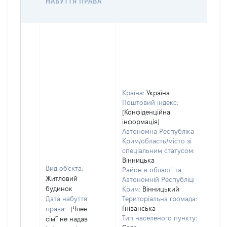
НАБУТТЯ ПРАВА
ГР
ОЦІ
Країна:
Україна
Поштовий індекс:
[Конфіденційна
інформація]
Автономна Республіка
Крим/область/місто зі
спеціальним статусом:
Вінницька
Вид об'єкта:
Район в області та
Житловий
Автономній Республіці
будинок
Крим:
Вінницький
Дата набуття
Територіальна громада:
Гніванська
права:
[Член
Тип населеного пункту:
сім'ї не надав