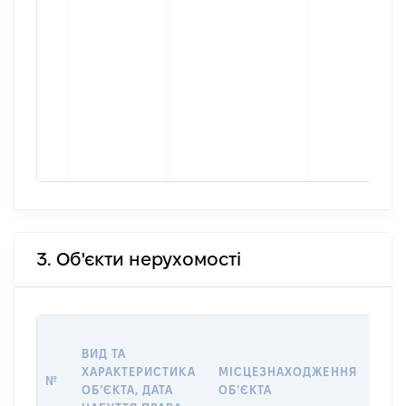
3. Об'єкти нерухомості
ВАР
ВИД ТА
ДАТ
ХАРАКТЕРИСТИКА
МІСЦЕЗНАХОДЖЕННЯ
ПРА
№
ОБʼЄКТА, ДАТА
ОБʼЄКТА
ОС