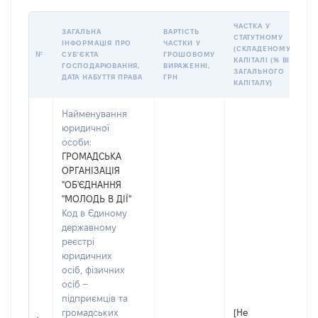
ЧАСТКА У
ЗАГАЛЬНА
ВАРТІСТЬ
СТАТУТНОМУ
ІНФОРМАЦІЯ ПРО
ЧАСТКИ У
(СКЛАДЕНОМУ)
№
СУБʼЄКТА
ГРОШОВОМУ
КАПІТАЛІ (% ВІД
ГОСПОДАРЮВАННЯ,
ВИРАЖЕННІ,
ЗАГАЛЬНОГО
ДАТА НАБУТТЯ ПРАВА
ГРН
КАПІТАЛУ)
Найменування
юридичної
особи:
ГРОМАДСЬКА
ОРГАНІЗАЦІЯ
"ОБ'ЄДНАННЯ
"МОЛОДЬ В ДІЇ"
Код в Єдиному
державному
реєстрі
юридичних
осіб, фізичних
осіб –
підприємців та
громадських
[Не