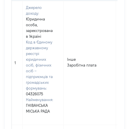
Джерело
доходу:
Юридична
особа,
зареєстрована
в Україні
Код в Єдиному
державному
реєстрі
юридичних
Інше
2699
1
осіб, фізичних
Заробітна плата
осіб –
підприємців та
громадських
формувань:
04326075
Найменування:
ГНІВАНСЬКА
МІСЬКА РАДА