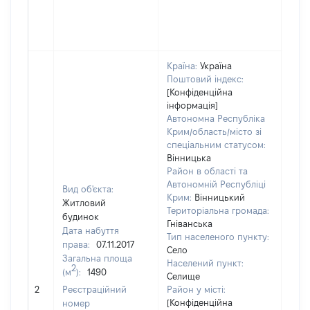
Країна:
Україна
Поштовий індекс:
[Конфіденційна
інформація]
Автономна Республіка
Крим/область/місто зі
спеціальним статусом:
Вінницька
Район в області та
Автономній Республіці
Вид об'єкта:
Крим:
Вінницький
Житловий
Територіальна громада:
будинок
Гніванська
Дата набуття
Тип населеного пункту:
права:
07.11.2017
Село
Загальна площа
4827
Населений пункт:
2
(м
):
1490
Тип 
Селище
обʼє
2
Реєстраційний
Район у місті:
варт
[Конфіденційна
номер