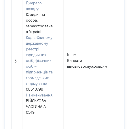
Джерело
доходу:
Юридична
особа,
зареєстрована
в Україні
Код в Єдиному
державному
реєстрі
юридичних
Інше
осіб, фізичних
Виплати
4798
3
осіб –
військовослужбовцям
підприємців та
громадських
формувань:
08540799
Найменування:
ВІЙСЬКОВА
ЧАСТИНА А
0549