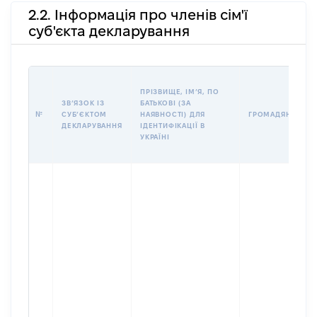
2.2. Інформація про членів сім'ї
суб'єкта декларування
ПРІЗВИЩЕ, ІМʼЯ, ПО
ЗВʼЯЗОК ІЗ
БАТЬКОВІ (ЗА
№
СУБʼЄКТОМ
НАЯВНОСТІ) ДЛЯ
ГРОМАДЯНСТВО
ДЕКЛАРУВАННЯ
ІДЕНТИФІКАЦІЇ В
УКРАЇНІ