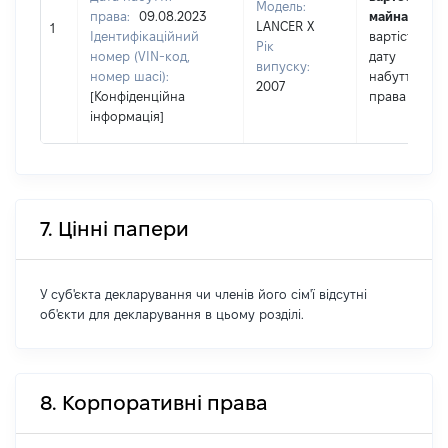
Модель:
права:
09.08.2023
майна:
це
LANCER X
1
Ідентифікаційний
вартість на
Рік
номер (VIN-код,
дату
випуску:
номер шасі):
набуття
2007
[Конфіденційна
права
інформація]
7. Цінні папери
У суб'єкта декларування чи членів його сім'ї відсутні
об'єкти для декларування в цьому розділі.
8. Корпоративні права