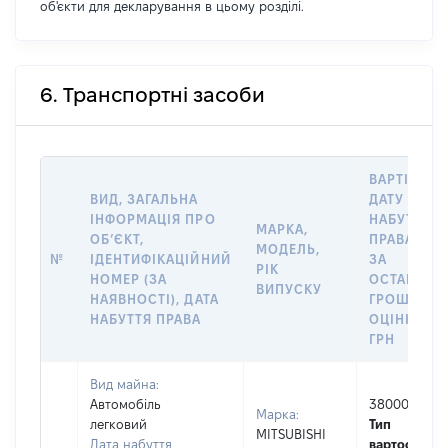
об'єкти для декларування в цьому розділі.
6. Транспортні засоби
ВАРТІСТЬ 
ВИД, ЗАГАЛЬНА
ДАТУ
ІНФОРМАЦІЯ ПРО
НАБУТТЯ
МАРКА,
ОБʼЄКТ,
ПРАВА АБО
МОДЕЛЬ,
№
ІДЕНТИФІКАЦІЙНИЙ
ЗА
РІК
НОМЕР (ЗА
ОСТАННЬ
ВИПУСКУ
НАЯВНОСТІ), ДАТА
ГРОШОВО
НАБУТТЯ ПРАВА
ОЦІНКОЮ,
ГРН
Вид майна:
Автомобіль
38000
Марка:
легковий
Тип
MITSUBISHI
Дата набуття
вартості