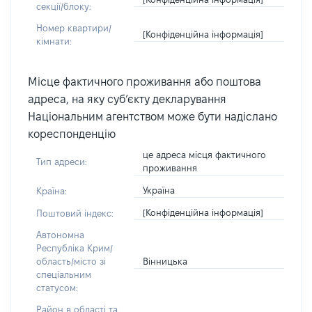
секції/блоку:
Номер квартири/
[Конфіденційна інформація]
кімнати:
Місце фактичного проживання або поштова
адреса, на яку суб’єкту декларування
Національним агентством може бути надіслано
кореспонденцію
це адреса місця фактичного
Тип адреси:
проживання
Україна
Країна:
[Конфіденційна інформація]
Поштовий індекс:
Автономна
Республіка Крим/
Вінницька
область/місто зі
спеціальним
статусом:
Район в області та