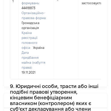
-
1
формувань:
застосовується]
44418873
Організаційно-
правова форма:
Громадська
організація
Країна
реєстрації
головного
офіса:
Україна
Дата
придбання
майна (набуття
права):
19.11.2021
9. Юридичні особи, трасти або інші
подібні правові утворення,
кінцевим бенефіціарним
власником (контролером) яких є
суб’єкт декларування або члени