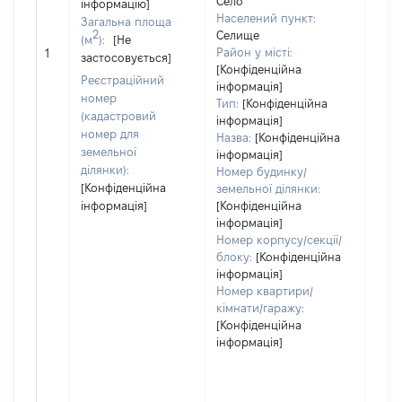
Село
інформацію]
Населений пункт:
Загальна площа
2
Селище
(м
):
[Не
[Не
Район у місті:
1
застосовується]
заст
[Конфіденційна
Реєстраційний
інформація]
номер
Тип:
[Конфіденційна
(кадастровий
інформація]
номер для
Назва:
[Конфіденційна
земельної
інформація]
ділянки):
Номер будинку/
[Конфіденційна
земельної ділянки:
інформація]
[Конфіденційна
інформація]
Номер корпусу/секції/
блоку:
[Конфіденційна
інформація]
Номер квартири/
кімнати/гаражу:
[Конфіденційна
інформація]