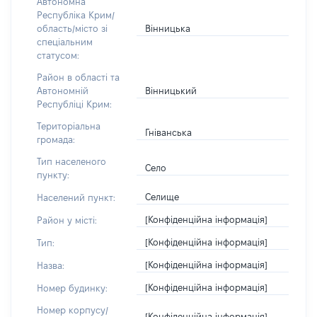
Автономна
Республіка Крим/
Вінницька
область/місто зі
спеціальним
статусом:
Район в області та
Вінницький
Автономній
Республіці Крим:
Територіальна
Гніванська
громада:
Тип населеного
Село
пункту:
Селище
Населений пункт:
[Конфіденційна інформація]
Район у місті:
[Конфіденційна інформація]
Тип:
[Конфіденційна інформація]
Назва:
[Конфіденційна інформація]
Номер будинку:
Номер корпусу/
[Конфіденційна інформація]