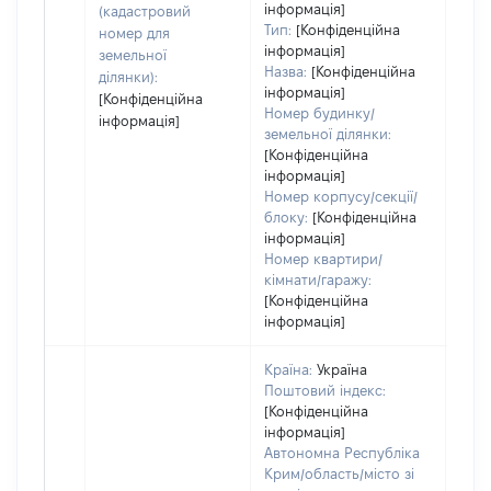
інформація]
набу
(кадастровий
Тип:
[Конфіденційна
номер для
інформація]
земельної
Назва:
[Конфіденційна
ділянки):
інформація]
[Конфіденційна
Номер будинку/
інформація]
земельної ділянки:
[Конфіденційна
інформація]
Номер корпусу/секції/
блоку:
[Конфіденційна
інформація]
Номер квартири/
кімнати/гаражу:
[Конфіденційна
інформація]
Країна:
Україна
Поштовий індекс:
[Конфіденційна
інформація]
Автономна Республіка
Крим/область/місто зі