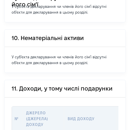
його сім'ї
У суб'єкта декларування чи членів його сім'ї відсутні
об'єкти для декларування в цьому розділі.
10. Нематеріальні активи
У суб'єкта декларування чи членів його сім'ї відсутні
об'єкти для декларування в цьому розділі.
11. Доходи, у тому числі подарунки
ДЖЕРЕЛО
РОЗ
№
(ДЖЕРЕЛА)
ВИД ДОХОДУ
(ВАР
ДОХОДУ
ГРН