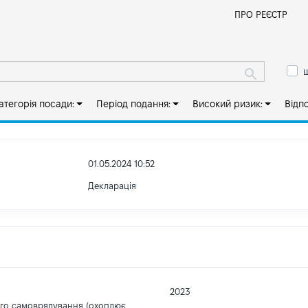
Й
ПРО РЕЄСТР
ш
атегорія посади:
Період подання:
Високий ризик:
Відп
01.05.2024 10:52
Декларація
2023
ого самоврядування (охоплює