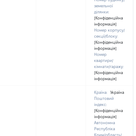
земельної
ділянки:
[Конфіденційна
інформація]
Номер корпусу/
секції/блоку:
[Конфіденційна
інформація]
Номер
квартири/
кімнати/гаражу:
[Конфіденційна
інформація]
Країна:
Україна
Поштовий
індекс:
[Конфіденційна
інформація]
Автономна
Республіка
Крим/область/