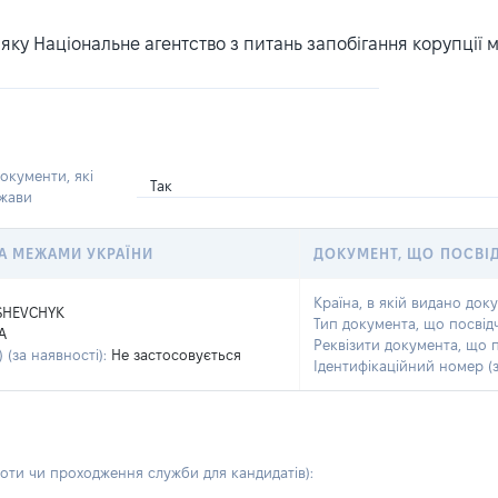
ку Національне агентство з питань запобігання корупції 
окументи, які
Так
ржави
 ЗА МЕЖАМИ УКРАЇНИ
ДОКУМЕНТ, ЩО ПОСВІ
Країна, в якій видано док
SHEVCHYK
Тип документа, що посвід
A
Реквізити документа, що 
 (за наявності):
Не застосовується
Ідентифікаційний номер (з
боти чи проходження служби для кандидатів)
: