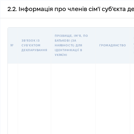
2.2. Інформація про членів сім'ї суб'єкта 
ПРІЗВИЩЕ, ІМʼЯ, ПО
ЗВʼЯЗОК ІЗ
БАТЬКОВІ (ЗА
№
СУБʼЄКТОМ
НАЯВНОСТІ) ДЛЯ
ГРОМАДЯНСТВО
ДЕКЛАРУВАННЯ
ІДЕНТИФІКАЦІЇ В
УКРАЇНІ