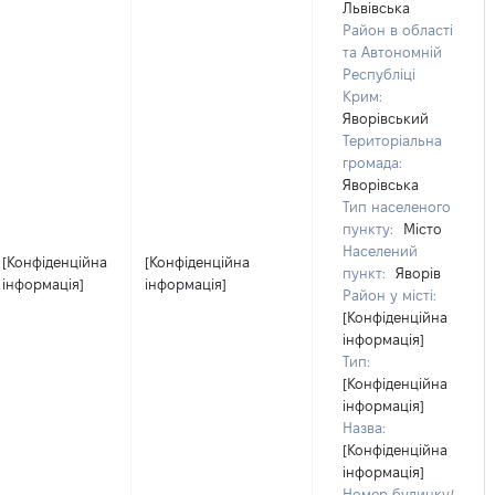
Львівська
Район в області
та Автономній
Республіці
Крим:
Яворівський
Територіальна
громада:
Яворівська
Тип населеного
пункту:
Місто
Населений
[Конфіденційна
[Конфіденційна
пункт:
Яворів
інформація]
інформація]
Район у місті:
[Конфіденційна
інформація]
Тип:
[Конфіденційна
інформація]
Назва:
[Конфіденційна
інформація]
Номер будинку/