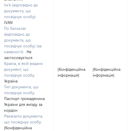
Ім’я (відповідно до
документа, що
посвідчує особу):
IVAN
По батькові
(відповідно до
документа, що
посвідчує особу) (за
наявності):
Не
застосовується
Країна, в якій видано
документ, що
[Конфіденційна
[Конфіденційна
посвідчує особу:
інформація]
інформація]
Україна
Тип документа, що
посвідчує особу:
Паспорт громадянина
України для виїзду за
кордон
Реквізити документа,
що посвідчує особу:
[Конфіденційна