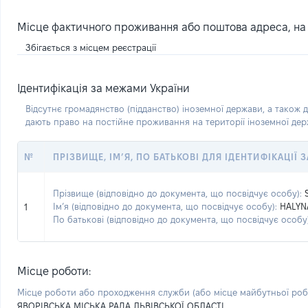
Місце фактичного проживання або поштова адреса, на я
Збігається з місцем реєстрації
Ідентифікація за межами України
Відсутнє громадянство (підданство) іноземної держави, а також д
дають право на постійне проживання на території іноземної де
№
ПРІЗВИЩЕ, ІМ’Я, ПО БАТЬКОВІ ДЛЯ ІДЕНТИФІКАЦІЇ
Прізвище (відповідно до документа, що посвідчує особу):
Ім’я (відповідно до документа, що посвідчує особу):
HALYN
1
По батькові (відповідно до документа, що посвідчує особу)
Місце роботи:
Місце роботи або проходження служби
(або місце майбутньої ро
ЯВОРІВСЬКА МІСЬКА РАДА ЛЬВІВСЬКОЇ ОБЛАСТІ