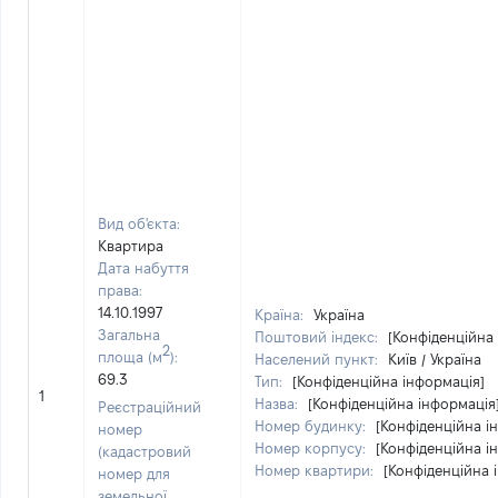
Вид об'єкта:
Квартира
Дата набуття
права:
14.10.1997
Країна:
Україна
Загальна
Поштовий індекс:
[Конфіденційна
2
площа (м
):
Населений пункт:
Київ / Україна
69.3
Тип:
[Конфіденційна інформація]
1
Назва:
[Конфіденційна інформація
Реєстраційний
Номер будинку:
[Конфіденційна і
номер
Номер корпусу:
[Конфіденційна і
(кадастровий
Номер квартири:
[Конфіденційна 
номер для
земельної