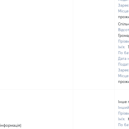
Зареє
Місце
прож
Спіль
Відсо
Грома
Прізв
Ім'я:
По бат
Дата 
Подат
Зареє
Місце
прож
Інше 
Інший
Прізв
Ім'я:
По бат
 інформація]