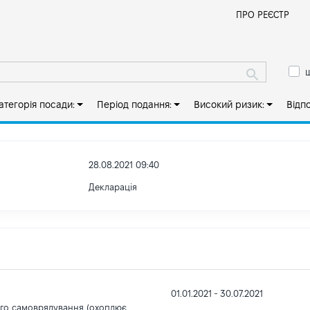
Й
ПРО РЕЄСТР
ш
атегорія посади:
Період подання:
Високий ризик:
Відп
28.08.2021 09:40
Декларація
01.01.2021 - 30.07.2021
ого самоврядування (охоплює