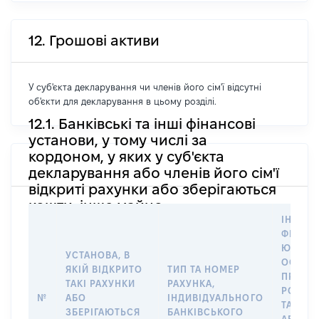
12. Грошові активи
У суб'єкта декларування чи членів його сім'ї відсутні
об'єкти для декларування в цьому розділі.
12.1. Банківські та інші фінансові
установи, у тому числі за
кордоном, у яких у суб'єкта
декларування або членів його сім'ї
відкриті рахунки або зберігаються
кошти, інше майно
ІНФОР
ФІЗИЧН
ЮРИДИ
УСТАНОВА, В
ОСОБУ,
ЯКІЙ ВІДКРИТО
ТИП ТА НОМЕР
ПРАВО
ТАКІ РАХУНКИ
РАХУНКА,
РОЗПО
№
АБО
ІНДИВІДУАЛЬНОГО
ТАКИМ
ЗБЕРІГАЮТЬСЯ
БАНКІВСЬКОГО