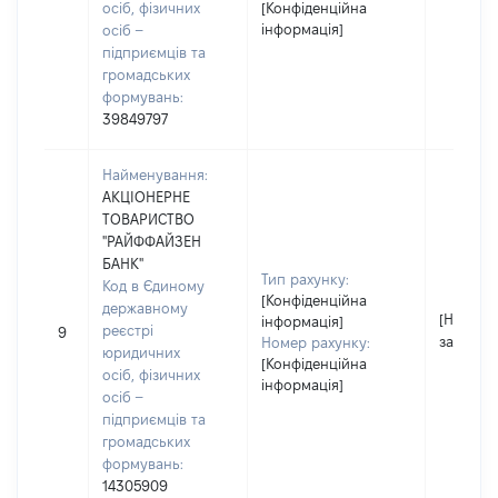
осіб, фізичних
[Конфіденційна
інформація]
осіб –
підприємців та
громадських
формувань:
39849797
Найменування:
АКЦІОНЕРНЕ
ТОВАРИСТВО
"РАЙФФАЙЗЕН
БАНК"
Тип рахунку:
Код в Єдиному
[Конфіденційна
державному
[Не
інформація]
реєстрі
9
застосо
Номер рахунку:
юридичних
[Конфіденційна
осіб, фізичних
інформація]
осіб –
підприємців та
громадських
формувань:
14305909