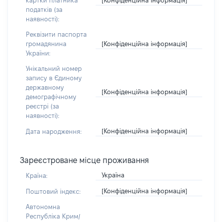
картки платника
податків (за
наявності):
Реквізити паспорта
[Конфіденційна інформація]
громадянина
України:
Унікальний номер
запису в Єдиному
державному
[Конфіденційна інформація]
демографічному
реєстрі (за
наявності):
[Конфіденційна інформація]
Дата народження:
Зареєстроване місце проживання
Україна
Країна:
[Конфіденційна інформація]
Поштовий індекс:
Автономна
Республіка Крим/