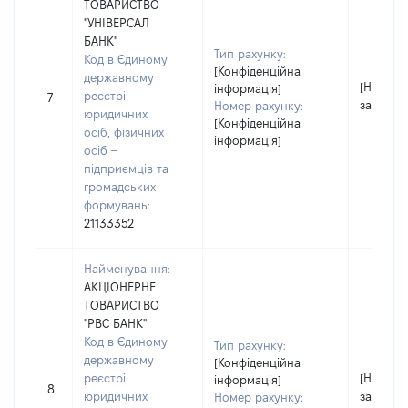
ТОВАРИСТВО
"УНІВЕРСАЛ
БАНК"
Тип рахунку:
Код в Єдиному
[Конфіденційна
державному
[Не
інформація]
реєстрі
7
застосо
Номер рахунку:
юридичних
[Конфіденційна
осіб, фізичних
інформація]
осіб –
підприємців та
громадських
формувань:
21133352
Найменування:
АКЦІОНЕРНЕ
ТОВАРИСТВО
"РВС БАНК"
Код в Єдиному
Тип рахунку:
державному
[Конфіденційна
реєстрі
[Не
інформація]
8
юридичних
застосо
Номер рахунку: