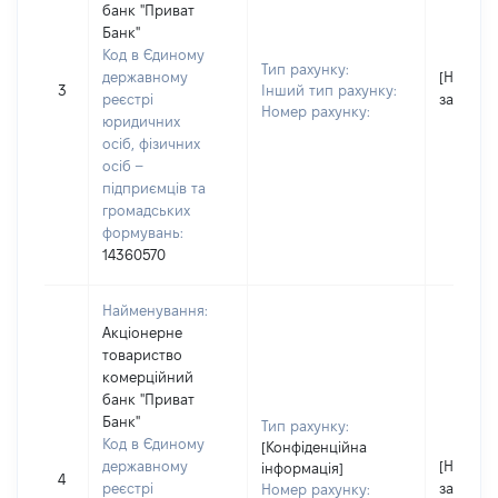
банк "Приват
Банк"
Код в Єдиному
Тип рахунку:
державному
[Не
3
Інший тип рахунку:
реєстрі
застосо
Номер рахунку:
юридичних
осіб, фізичних
осіб –
підприємців та
громадських
формувань:
14360570
Найменування:
Акціонерне
товариство
комерційний
банк "Приват
Банк"
Тип рахунку:
Код в Єдиному
[Конфіденційна
державному
[Не
інформація]
4
реєстрі
застосо
Номер рахунку: