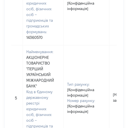
юридичних
[Конфіденційна
інформація]
осіб, фізичних
осіб –
підприємців та
громадських
формувань:
14360570
Найменування:
АКЦІОНЕРНЕ
ТОВАРИСТВО
"ПЕРШИЙ
УКРАЇНСЬКИЙ
МІЖНАРОДНИЙ
Тип рахунку:
БАНК"
[Конфіденційна
Код в Єдиному
[Не
інформація]
державному
5
застосо
Номер рахунку:
реєстрі
[Конфіденційна
юридичних
інформація]
осіб, фізичних
осіб –
підприємців та