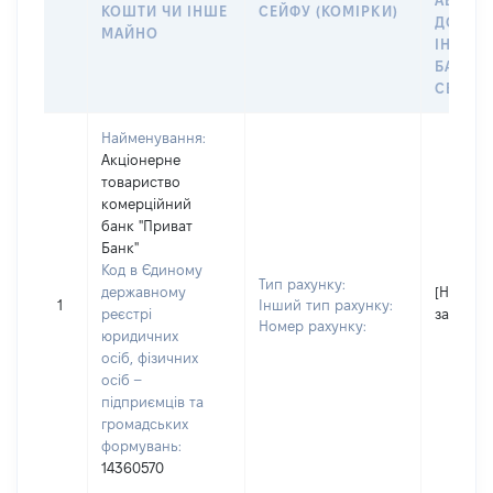
АБО М
КОШТИ ЧИ ІНШЕ
СЕЙФУ (КОМІРКИ)
ДО
МАЙНО
ІНДИВ
БАНКІ
СЕЙФУ 
Найменування:
Акціонерне
товариство
комерційний
банк "Приват
Банк"
Код в Єдиному
Тип рахунку:
державному
[Не
1
Інший тип рахунку:
реєстрі
застосо
Номер рахунку:
юридичних
осіб, фізичних
осіб –
підприємців та
громадських
формувань:
14360570