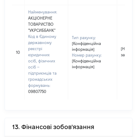
Найменування:
АКЦІОНЕРНЕ
ТОВАРИСТВО
"УКРСИББАНК"
Код в Єдиному
Тип рахунку:
державному
[Конфіденційна
реєстрі
[Не
інформація]
10
юридичних
застосо
Номер рахунку:
осіб, фізичних
[Конфіденційна
інформація]
осіб –
підприємців та
громадських
формувань:
09807750
13. Фінансові зобов'язання