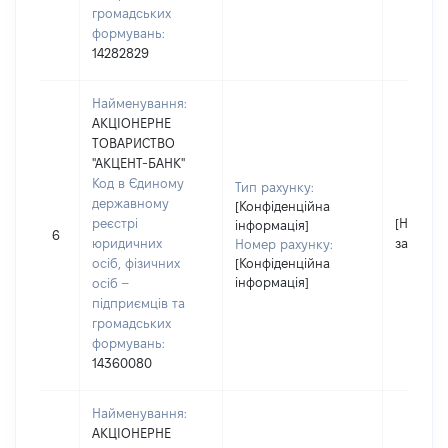
громадських
формувань:
14282829
Найменування:
АКЦІОНЕРНЕ
ТОВАРИСТВО
"АКЦЕНТ-БАНК"
Код в Єдиному
Тип рахунку:
державному
[Конфіденційна
реєстрі
[Не
інформація]
6
юридичних
застосо
Номер рахунку:
осіб, фізичних
[Конфіденційна
інформація]
осіб –
підприємців та
громадських
формувань:
14360080
Найменування:
АКЦІОНЕРНЕ