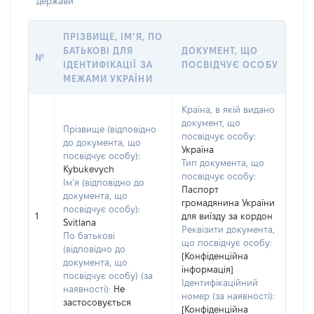
держави
ПРІЗВИЩЕ, ІМ’Я, ПО
БАТЬКОВІ ДЛЯ
ДОКУМЕНТ, ЩО
№
ІДЕНТИФІКАЦІЇ ЗА
ПОСВІДЧУЄ ОСОБУ
МЕЖАМИ УКРАЇНИ
Країна, в якій видано
документ, що
Прізвище (відповідно
посвідчує особу:
до документа, що
Україна
посвідчує особу):
Тип документа, що
Kybukevych
посвідчує особу:
Ім’я (відповідно до
Паспорт
документа, що
громадянина України
посвідчує особу):
1
для виїзду за кордон
Svitlana
Реквізити документа,
По батькові
що посвідчує особу:
(відповідно до
[Конфіденційна
документа, що
інформація]
посвідчує особу) (за
Ідентифікаційний
наявності):
Не
номер (за наявності):
застосовується
[Конфіденційна