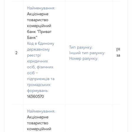
Найменування:
Акціонерне
товариство
комерційний
банк "Приват
Банк"
Код в Єдиному
Тип рахунку:
державному
[Не
2
Інший тип рахунку:
реєстрі
застосо
Номер рахунку:
юридичних
осіб, фізичних
осіб –
підприємців та
громадських
формувань:
14360570
Найменування:
Акціонерне
товариство
комерційний