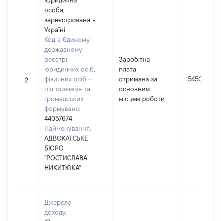
Юридична
особа,
зареєстрована в
Україні
Код в Єдиному
державному
реєстрі
Заробітна
юридичних осіб,
плата
фізичних осіб –
отримана за
54500
2
підприємців та
основним
громадських
місцем роботи
формувань:
44057674
Найменування:
АДВОКАТСЬКЕ
БЮРО
"РОСТИСЛАВА
НИКИТЮКА"
Джерело
доходу: