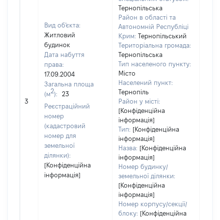
Тернопільська
Район в області та
Вид об'єкта:
Автономній Республіці
Житловий
Крим:
Тернопільський
будинок
Територіальна громада:
Дата набуття
Тернопільська
Тип населеного пункту:
права:
294
Місто
17.09.2004
Тип
Населений пункт:
Загальна площа
варт
2
Тернопіль
(м
):
23
обʼє
3
Район у місті:
варт
Реєстраційний
[Конфіденційна
дату
номер
інформація]
набу
(кадастровий
Тип:
[Конфіденційна
пра
номер для
інформація]
земельної
Назва:
[Конфіденційна
ділянки):
інформація]
[Конфіденційна
Номер будинку/
інформація]
земельної ділянки:
[Конфіденційна
інформація]
Номер корпусу/секції/
блоку:
[Конфіденційна