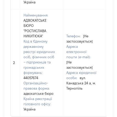
Україна
Найменування:
АДВОКАТСЬКЕ
БЮРО
"РОСТИСЛАВА
НИКИТЮКА"
Телефон:
[Не
Код в Єдиному
застосовується]
державному
Адреса
реєстрі юридичних
електронної
чоло
осіб, фізичних осіб
пошти (e-mail):
Пріз
– підприємців та
[Не
Ім'я:
2
громадських
застосовується]
По б
формувань:
Адреса юридичної
наяв
44057674
особи:
вул.
Організаційно-
Канадська 24 а, м.
правова форма:
Тернопіль
адвокатське бюро
Країна реєстрації
головного офісу:
Україна