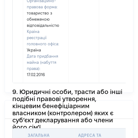
Організаційно-
правова форма:
товариство з
обмеженою
відповідальністю
Країна
реєстрації
головного офіса:
Україна
Дата придбання
майна (набуття
права):
17.02.2016
9. Юридичні особи, трасти або інші
подібні правові утворення,
кінцевим бенефіціарним
власником (контролером) яких є
суб’єкт декларування або члени
його сім'ї
ЗАГАЛЬНА
АДРЕСА ТА