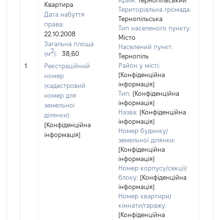
Крим:
Тернопільський
Квартира
Територіальна громада:
Дата набуття
Тернопільська
права:
Тип населеного пункту:
22.10.2008
Місто
Загальна площа
Населений пункт:
2
(м
):
38,60
Тернопіль
[Не 
Район у місті:
1
Реєстраційний
[Конфіденційна
номер
інформація]
(кадастровий
Тип:
[Конфіденційна
номер для
інформація]
земельної
Назва:
[Конфіденційна
ділянки):
інформація]
[Конфіденційна
Номер будинку/
інформація]
земельної ділянки:
[Конфіденційна
інформація]
Номер корпусу/секції/
блоку:
[Конфіденційна
інформація]
Номер квартири/
кімнати/гаражу:
[Конфіденційна