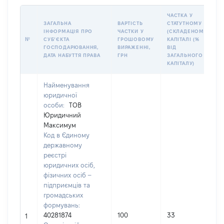
ЧАСТКА У
ЗАГАЛЬНА
ВАРТІСТЬ
СТАТУТНОМУ
ІНФОРМАЦІЯ ПРО
ЧАСТКИ У
(СКЛАДЕНОМУ)
№
СУБʼЄКТА
ГРОШОВОМУ
КАПІТАЛІ (%
ГОСПОДАРЮВАННЯ,
ВИРАЖЕННІ,
ВІД
ДАТА НАБУТТЯ ПРАВА
ГРН
ЗАГАЛЬНОГО
КАПІТАЛУ)
Найменування
юридичної
особи:
ТОВ
Юридичний
Максимум
Код в Єдиному
державному
реєстрі
юридичних осіб,
фізичних осіб –
підприємців та
громадських
формувань:
40281874
100
33
1