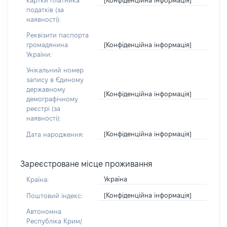
картки платника
податків (за
наявності):
Реквізити паспорта
[Конфіденційна інформація]
громадянина
України:
Унікальний номер
запису в Єдиному
державному
[Конфіденційна інформація]
демографічному
реєстрі (за
наявності):
[Конфіденційна інформація]
Дата народження:
Зареєстроване місце проживання
Україна
Країна:
[Конфіденційна інформація]
Поштовий індекс:
Автономна
Республіка Крим/