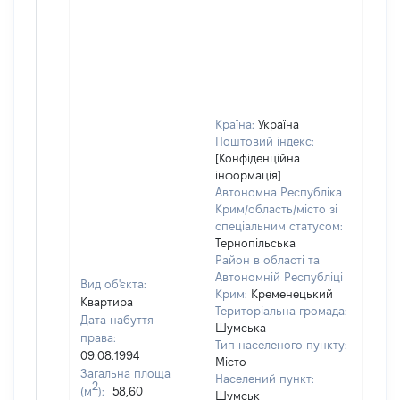
Країна:
Україна
Поштовий індекс:
[Конфіденційна
інформація]
Автономна Республіка
Крим/область/місто зі
спеціальним статусом:
Тернопільська
Район в області та
Автономній Республіці
Вид об'єкта:
Крим:
Кременецький
Квартира
Територіальна громада:
Дата набуття
Шумська
права:
Тип населеного пункту:
09.08.1994
Місто
Загальна площа
Населений пункт:
2
(м
):
58,60
Шумськ