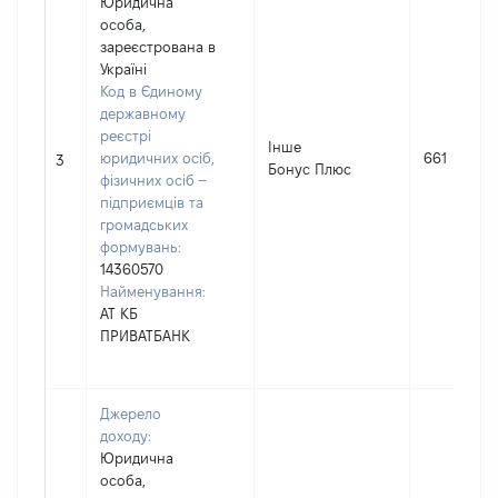
Юридична
особа,
зареєстрована в
Україні
Код в Єдиному
державному
реєстрі
Інше
юридичних осіб,
661
3
Бонус Плюс
фізичних осіб –
підприємців та
громадських
формувань:
14360570
Найменування:
АТ КБ
ПРИВАТБАНК
Джерело
доходу:
Юридична
особа,