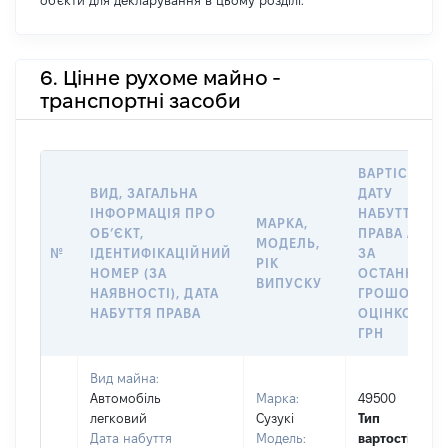
об'єкти для декларування в цьому розділі.
6. Цінне рухоме майно -
транспортні засоби
ВАРТІСТЬ Н
ВИД, ЗАГАЛЬНА
ДАТУ
ІНФОРМАЦІЯ ПРО
НАБУТТЯ
МАРКА,
ОБʼЄКТ,
ПРАВА АБО
МОДЕЛЬ,
№
ІДЕНТИФІКАЦІЙНИЙ
ЗА
РІК
НОМЕР (ЗА
ОСТАННЬО
ВИПУСКУ
НАЯВНОСТІ), ДАТА
ГРОШОВОЮ
НАБУТТЯ ПРАВА
ОЦІНКОЮ,
ГРН
Вид майна:
Автомобіль
Марка:
49500
легковий
Сузукі
Тип
Дата набуття
Модель:
вартості