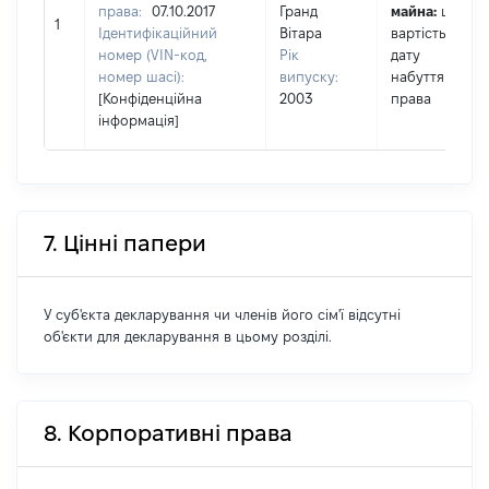
права:
07.10.2017
Гранд
майна:
це
1
Ідентифікаційний
Вітара
вартість на
номер (VIN-код,
Рік
дату
номер шасі):
випуску:
набуття
[Конфіденційна
2003
права
інформація]
7. Цінні папери
У суб'єкта декларування чи членів його сім'ї відсутні
об'єкти для декларування в цьому розділі.
8. Корпоративні права