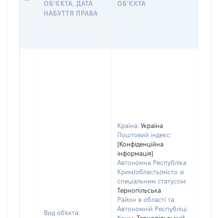
ОБʼЄКТА, ДАТА
ОБʼЄКТА
ОС
НАБУТТЯ ПРАВА
ГР
ОЦІ
ГРН
Країна:
Україна
Поштовий індекс:
[Конфіденційна
інформація]
Автономна Республіка
Крим/область/місто зі
спеціальним статусом:
Тернопільська
Район в області та
Автономній Республіці
Вид об'єкта: