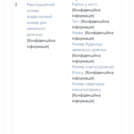
[Не 
Район у місті:
2
Реєстраційний
[Конфіденційна
номер
інформація]
(кадастровий
Тип:
[Конфіденційна
номер для
інформація]
земельної
Назва:
[Конфіденційна
ділянки):
інформація]
[Конфіденційна
Номер будинку/
інформація]
земельної ділянки:
[Конфіденційна
інформація]
Номер корпусу/секції/
блоку:
[Конфіденційна
інформація]
Номер квартири/
кімнати/гаражу:
[Конфіденційна
інформація]