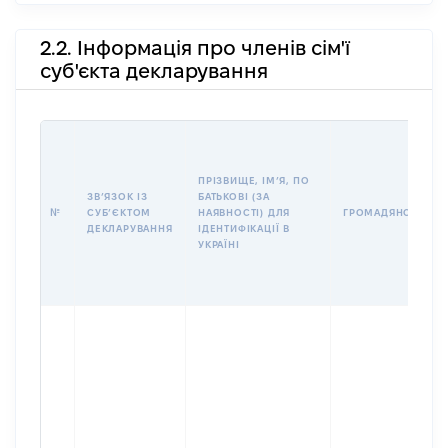
2.2. Інформація про членів сім'ї
суб'єкта декларування
ПРІЗВИЩЕ, ІМʼЯ, ПО
ЗВʼЯЗОК ІЗ
БАТЬКОВІ (ЗА
№
СУБʼЄКТОМ
НАЯВНОСТІ) ДЛЯ
ГРОМАДЯНСТВО
ДЕКЛАРУВАННЯ
ІДЕНТИФІКАЦІЇ В
УКРАЇНІ