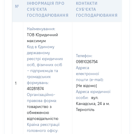
ІНФ
ІНФОРМАЦІЯ ПРО
КОНТАКТИ
№
ОСО
СУБʼЄКТА
СУБʼЄКТА
НАЛ
ГОСПОДАРЮВАННЯ
ГОСПОДАРЮВАННЯ
Найменування:
ТОВ Юридичний
максимум
Код в Єдиному
державному
Телефон:
реєстрі юридичних
0981026754
осіб, фізичних осіб
Адреса
– підприємців та
чоло
електронної
громадських
Пріз
пошти (e-mail):
формувань:
Ім'я:
1
[Не відомо]
40281874
По б
Адреса юридичної
Організаційно-
наяв
особи:
вул.
правова форма:
Канадська, 24 а м.
товариство з
Тернопіль
обмеженою
відповідальністю
Країна реєстрації
головного офісу: