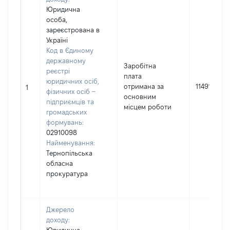
Юридична
особа,
зареєстрована в
Україні
Код в Єдиному
державному
Заробітна
реєстрі
плата
юридичних осіб,
отримана за
1149112
1
фізичних осіб –
основним
підприємців та
місцем роботи
громадських
формувань:
02910098
Найменування:
Тернопільська
обласна
прокуратура
Джерело
доходу: