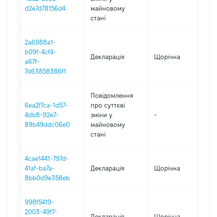
d2e7d78156d4
майновому
стані
2a6988a1-
b09f-4cf4-
Декларація
Щорічна
20
a67f-
7d63858386f1
Повідомлення
6ea2f7ca-1d57-
про суттєві
4db8-92e7-
зміни y
-
20
89b49ddc06e0
майновому
стані
4cae1441-797d-
41af-ba7a-
Декларація
Щорічна
20
8bb0d9e358eb
998f5419-
2003-49f7-
Декларація
Щорічна
20