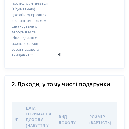
протидію легалізації
(відмиванню)
доходів, одержаних
злочинним шляхом,
фінансуванню
тероризму та
фінансуванню
розповсюдження
зброї масового
Ні
знищення”?
2. Доходи, у тому числі подарунки
ДАТА
ОТРИМАННЯ
ВИД
РОЗМІР
ІНФ
№
ДОХОДУ
ДОХОДУ
(ВАРТІСТЬ)
ПРО
(НАБУТТЯ У