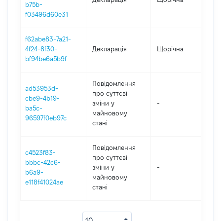
b75b-
f03496d60e31
f62abe83-7a21-
4f24-8f30-
Декларація
Щорічна
202
bf94be6a5b9f
Повідомлення
ad53953d-
про суттєві
cbe9-4b19-
зміни y
-
202
ba5c-
майновому
96597f0eb97c
стані
Повідомлення
c4523f83-
про суттєві
bbbc-42c6-
зміни y
-
202
b6a9-
майновому
e118f41024ae
стані