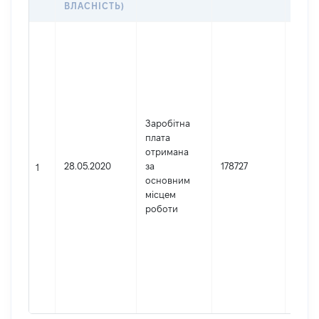
ВЛАСНІСТЬ)
Джер
Юрид
особа
заре
в Укр
Найм
Заробітна
ТУ ДС
плата
у Чер
отримана
облас
28.05.2020
за
178727
Код 
1
основним
держ
місцем
реєст
роботи
юрид
осіб,
осіб 
підпр
гром
форм
26295