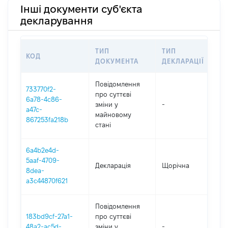
Інші документи суб'єкта
декларування
ТИП
ТИП
КОД
ПЕ
ДОКУМЕНТА
ДЕКЛАРАЦІЇ
Повідомлення
733770f2-
про суттєві
6a78-4c86-
зміни y
-
20
a47c-
майновому
867253fa218b
стані
6a4b2e4d-
5aaf-4709-
Декларація
Щорічна
20
8dea-
a3c44870f621
Повідомлення
183bd9cf-27a1-
про суттєві
48a2-ac5d-
зміни y
-
20