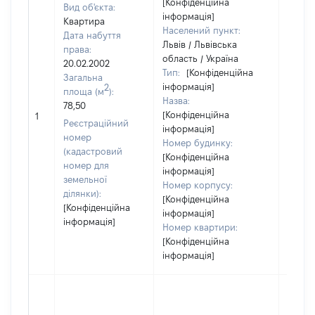
[Конфіденційна
Вид об'єкта:
інформація]
Квартира
Населений пункт:
Дата набуття
Львів / Львівська
права:
область / Україна
20.02.2002
Тип:
[Конфіденційна
Загальна
інформація]
2
площа (м
):
Назва:
78,50
[Конфіденційна
[Не ві
1
Реєстраційний
інформація]
номер
Номер будинку:
(кадастровий
[Конфіденційна
номер для
інформація]
земельної
Номер корпусу:
ділянки):
[Конфіденційна
[Конфіденційна
інформація]
інформація]
Номер квартири:
[Конфіденційна
інформація]