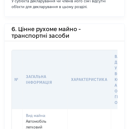
У суб'єкта декларування чи членів його сім'ї відсутні
об'єкти для декларування в цьому розділі.
6. Цінне рухоме майно -
транспортні засоби
ВАРТІС
ДАТУ 
У ВЛАС
ВОЛОД
ЗАГАЛЬНА
№
ХАРАКТЕРИСТИКА
КОРИС
ІНФОРМАЦІЯ
АБО З
ОСТА
ГРОШ
ОЦІНК
Вид майна:
Автомобіль
легковий