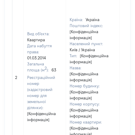
Країна:
Україна
Поштовий індекс:
[Конфіденційна
Вид об'єкта:
інформація]
Квартира
Населений пункт:
Дата набуття
Київ / Україна
права:
Тип:
[Конфіденційна
01.03.2014
інформація]
Загальна
Назва:
2
площа (м
):
63
[Конфіденційна
[Не
2
Реєстраційний
інформація]
засто
номер
Номер будинку:
(кадастровий
[Конфіденційна
номер для
інформація]
земельної
Номер корпусу:
ділянки):
[Конфіденційна
[Конфіденційна
інформація]
інформація]
Номер квартири:
[Конфіденційна
інформація]