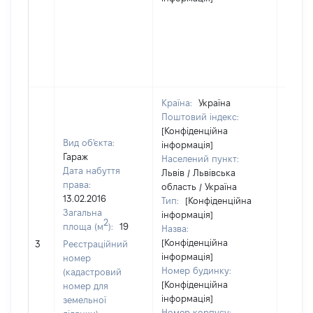
Країна:
Україна
Поштовий індекс:
[Конфіденційна
Вид об'єкта:
інформація]
Гараж
Населений пункт:
Дата набуття
Львів / Львівська
права:
область / Україна
13.02.2016
Тип:
[Конфіденційна
Загальна
інформація]
2
площа (м
):
19
Назва:
[Конфіденційна
25900
3
Реєстраційний
інформація]
номер
Номер будинку:
(кадастровий
[Конфіденційна
номер для
інформація]
земельної
Номер корпусу: