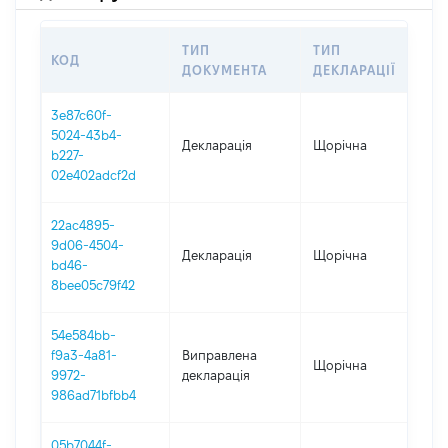
ТИП
ТИП
КОД
ПЕ
ДОКУМЕНТА
ДЕКЛАРАЦІЇ
3e87c60f-
5024-43b4-
Декларація
Щорічна
202
b227-
02e402adcf2d
22ac4895-
9d06-4504-
Декларація
Щорічна
202
bd46-
8bee05c79f42
54e584bb-
f9a3-4a81-
Виправлена
Щорічна
202
9972-
декларація
986ad71bfbb4
05b7044f-