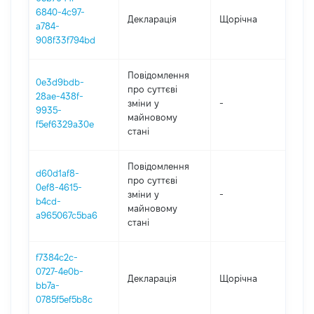
6840-4c97-
Декларація
Щорічна
202
a784-
908f33f794bd
Повідомлення
0e3d9bdb-
про суттєві
28ae-438f-
зміни y
-
202
9935-
майновому
f5ef6329a30e
стані
Повідомлення
d60d1af8-
про суттєві
0ef8-4615-
зміни y
-
202
b4cd-
майновому
a965067c5ba6
стані
f7384c2c-
0727-4e0b-
Декларація
Щорічна
202
bb7a-
0785f5ef5b8c