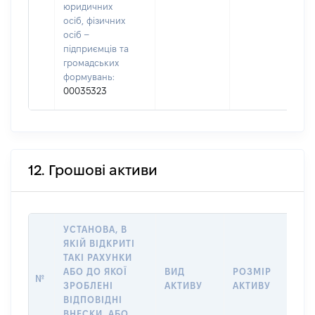
юридичних
осіб, фізичних
осіб –
підприємців та
громадських
формувань:
00035323
12. Грошові активи
УСТАНОВА, В
ЯКІЙ ВІДКРИТІ
ТАКІ РАХУНКИ
ІН
АБО ДО ЯКОЇ
ВИД
РОЗМІР
Щ
№
ЗРОБЛЕНІ
АКТИВУ
АКТИВУ
ПР
ВІДПОВІДНІ
ОБ
ВНЕСКИ, АБО