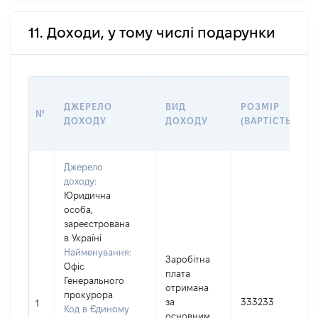
11. Доходи, у тому числі подарунки
ДЖЕРЕЛО
ВИД
РОЗМІР
№
ДОХОДУ
ДОХОДУ
(ВАРТІСТЬ)
Джерело
доходу:
Юридична
особа,
зареєстрована
в Україні
Найменування:
Заробітна
Офіс
плата
Генерального
отримана
прокурора
І
за
333233
1
Код в Єдиному
основним