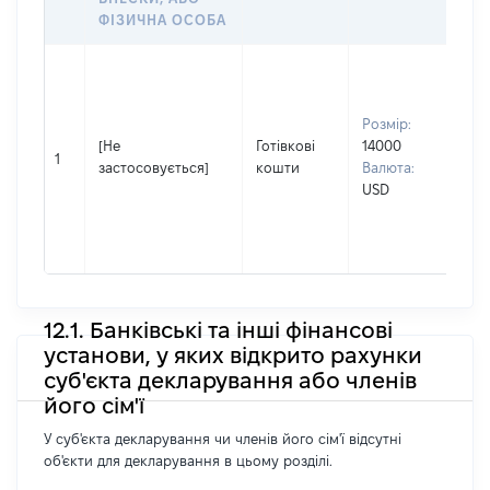
ФІЗИЧНА ОСОБА
Вла
др
Прі
Розмір:
Ко
[Не
Готівкові
14000
Ім'
1
застосовується]
кошти
Валюта:
По 
USD
(за
ная
Ми
12.1. Банківські та інші фінансові
установи, у яких відкрито рахунки
суб'єкта декларування або членів
його сім'ї
У суб'єкта декларування чи членів його сім'ї відсутні
об'єкти для декларування в цьому розділі.