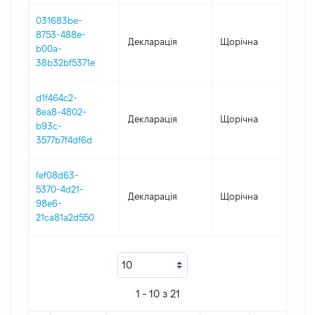
031683be-
8753-488e-
Декларація
Щорічна
202
b00a-
38b32bf5371e
d1f464c2-
8ea8-4802-
Декларація
Щорічна
202
b93c-
3577b7f4df6d
fef08d63-
5370-4d21-
Декларація
Щорічна
201
98e6-
21ca81a2d550
1 - 10 з 21