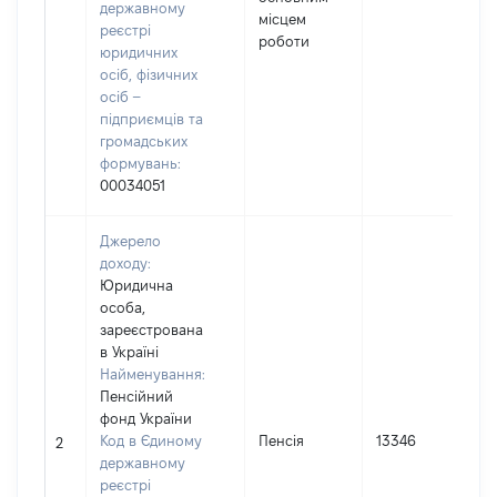
державному
місцем
реєстрі
роботи
юридичних
осіб, фізичних
осіб –
підприємців та
громадських
формувань:
00034051
Джерело
доходу:
Юридична
особа,
зареєстрована
в Україні
Найменування:
Пенсійний
фонд України
І
Код в Єдиному
Пенсія
13346
2
державному
реєстрі