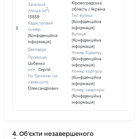
Кіровоградська
Загальна
2
область / Україна
площа (м
):
Тип вулиці:
13939
[Конфіденційна
Кадастровий
[Не
інформація]
3
номер:
відом
Вулиця:
[Конфіденційна
[Конфіденційна
інформація]
інформація]
Декларує:
Номер будинку:
Прізвище:
[Конфіденційна
Цобенко
інформація]
Ім'я:
Сергій
Номер корпусу:
По батькові (за
[Конфіденційна
наявності):
інформація]
Олександрович
Номер квартири:
[Конфіденційна
інформація]
4. Об'єкти незавершеного