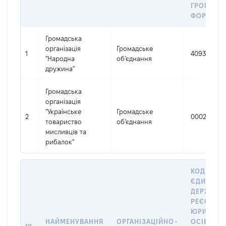
ГРОМАДС
ФОРМУВА
Громадська
організація
Громадське
1
40938612
"Народна
об’єднання
дружина"
Громадська
організація
"Українське
Громадське
2
00020623
товариство
об’єднання
мисливців та
рибалок"
КОД В
ЄДИНОМ
ДЕРЖАВН
РЕЄСТРІ
ЮРИДИЧ
НАЙМЕНУВАННЯ
ОРГАНІЗАЦІЙНО-
ОСІБ,