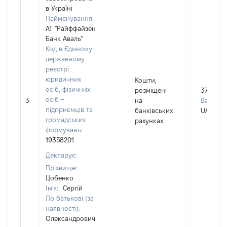
в Україні
Найменування:
АТ "Райффайзен
Банк Аваль"
Код в Єдиному
державному
реєстрі
юридичних
Кошти,
осіб, фізичних
розміщені
379
осіб –
3
на
Валюта:
підприємців та
банківських
UAH
громадських
рахунках
формувань:
19358201
Декларує:
Прізвище:
Цобенко
Ім'я:
Сергій
По батькові (за
наявності):
Олександрович