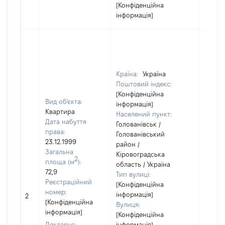
[Конфіденційна
інформація]
Країна:
Україна
Поштовий індекс:
[Конфіденційна
Вид об'єкта:
інформація]
Квартира
Населений пункт:
Дата набуття
Голованівськ /
права:
Голованівський
23.12.1999
район /
Загальна
Кіровоградська
2
площа (м
):
область / Україна
72,9
Тип вулиці:
Реєстраційний
[Конфіденційна
номер:
інформація]
2
918
[Конфіденційна
Вулиця:
інформація]
[Конфіденційна
Декларує:
інформація]