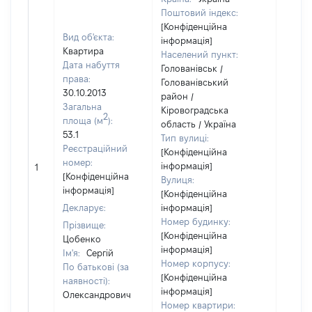
Поштовий індекс:
[Конфіденційна
Вид об'єкта:
інформація]
Квартира
Населений пункт:
Дата набуття
Голованівськ /
права:
Голованівський
30.10.2013
район /
Загальна
Кіровоградська
2
площа (м
):
область / Україна
53.1
Тип вулиці:
Реєстраційний
[Конфіденційна
номер:
інформація]
1
24150
[Конфіденційна
Вулиця:
інформація]
[Конфіденційна
Декларує:
інформація]
Номер будинку:
Прізвище:
[Конфіденційна
Цобенко
інформація]
Ім'я:
Сергій
Номер корпусу:
По батькові (за
[Конфіденційна
наявності):
інформація]
Олександрович
Номер квартири: