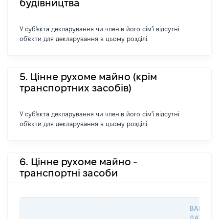
будівництва
У суб'єкта декларування чи членів його сім'ї відсутні
об'єкти для декларування в цьому розділі.
5. Цінне рухоме майно (крім
транспортних засобів)
У суб'єкта декларування чи членів його сім'ї відсутні
об'єкти для декларування в цьому розділі.
6. Цінне рухоме майно -
транспортні засоби
ВАРТІСТ
ДАТУ НА