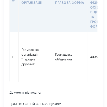
№
ОРГАНІЗАЦІЇ
ПРАВОВА ФОРМА
ФІЗИЧНИ
ОСІБ –
ПІДПРИЄ
ТА
ГРОМАДС
ФОРМУВА
Громадська
організація
Громадське
1
40938612
"Народна
об’єднання
дружина"
Документ підписано:
ЦОБЕНКО СЕРГІЙ ОЛЕКСАНДРОВИЧ