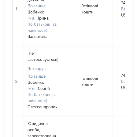
24000
Прізвище:
Готівкові
1
Валюта:
Цобенко
кошти
USD
Ім'я:
Ірина
По батькові (за
наявності):
Валеріївна
[Не
застосовується]
Декларує:
743000
Прізвище:
Готівкові
2
Валюта:
Цобенко
кошти
UAH
Ім'я:
Сергій
По батькові (за
наявності):
Олександрович
Юридична
особа,
зареєстрована