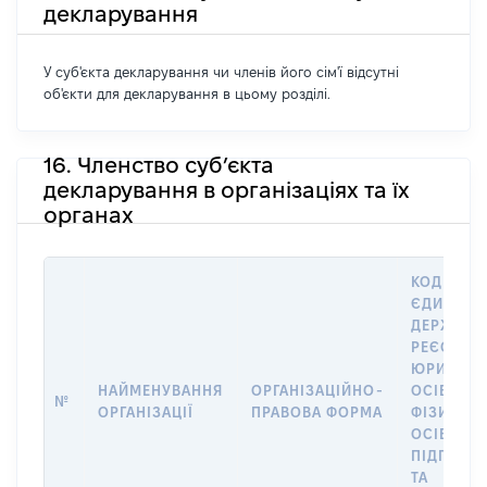
декларування
У суб'єкта декларування чи членів його сім'ї відсутні
об'єкти для декларування в цьому розділі.
16. Членство суб’єкта
декларування в організаціях та їх
органах
КОД В
ЄДИНОМ
ДЕРЖАВН
РЕЄСТРІ
ЮРИДИЧ
НАЙМЕНУВАННЯ
ОРГАНІЗАЦІЙНО-
ОСІБ,
№
ОРГАНІЗАЦІЇ
ПРАВОВА ФОРМА
ФІЗИЧНИ
ОСІБ –
ПІДПРИЄ
ТА