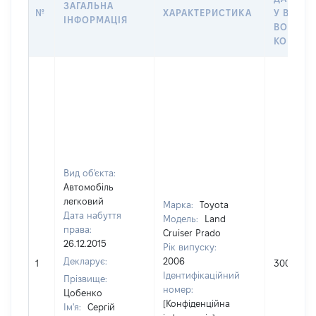
ЗАГАЛЬНА
№
ХАРАКТЕРИСТИКА
У ВЛАСН
ІНФОРМАЦІЯ
ВОЛОДІ
КОРИСТ
Вид об'єкта:
Автомобіль
легковий
Марка:
Toyota
Дата набуття
Модель:
Land
права:
Cruiser Prado
26.12.2015
Рік випуску:
Декларує:
2006
1
300000
Ідентифікаційний
Прізвище:
номер:
Цобенко
[Конфіденційна
Ім'я:
Сергій