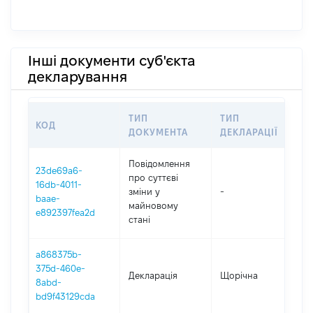
Інші документи суб'єкта
декларування
ТИП
ТИП
КОД
ПЕ
ДОКУМЕНТА
ДЕКЛАРАЦІЇ
Повідомлення
23de69a6-
про суттєві
16db-4011-
зміни y
-
202
baae-
майновому
e892397fea2d
стані
a868375b-
375d-460e-
Декларація
Щорічна
202
8abd-
bd9f43129cda