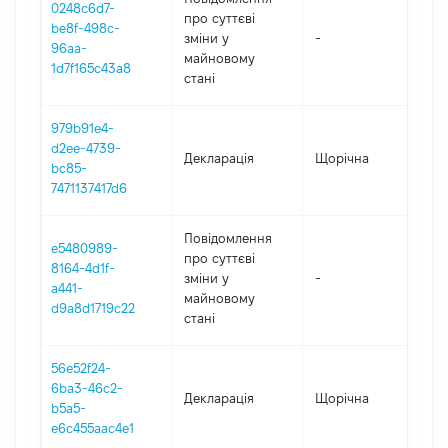
0248c6d7-
про суттєві
be8f-498c-
зміни y
-
202
96aa-
майновому
1d7f165c43a8
стані
979b91e4-
d2ee-4739-
Декларація
Щорічна
202
bc85-
7471137417d6
Повідомлення
e5480989-
про суттєві
8164-4d1f-
зміни y
-
202
a441-
майновому
d9a8d1719c22
стані
56e52f24-
6ba3-46c2-
Декларація
Щорічна
201
b5a5-
e6c455aac4e1