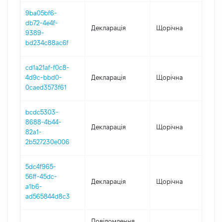
9ba05bf6-
db72-4e4f-
Декларація
Щорічна
202
9389-
bd234c88ac6f
cd1a21af-f0c8-
4d9c-bbd0-
Декларація
Щорічна
202
0caed3573f61
bcdc5303-
8688-4b44-
Декларація
Щорічна
202
82a1-
2b527230e006
5dc4f965-
56ff-45dc-
Декларація
Щорічна
202
a1b6-
ad565844d8c3
Повідомлення