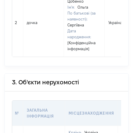
Цобенко
Ім'я:
Ольга
По батькові (за
наявності):
2
дочка
Україна
Сергіївна
Дата
народження:
[Конфіденційна
інформація]
3. Об'єкти нерухомості
ВАРТ
ЗАГАЛЬНА
№
МІСЦЕЗНАХОДЖЕННЯ
НА Д
ІНФОРМАЦІЯ
НАБУ
Країна:
Україна