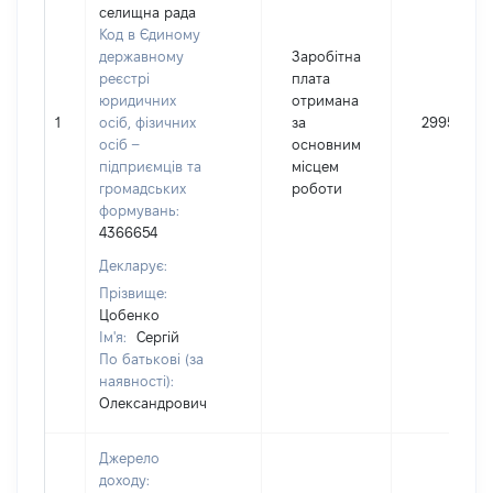
селищна рада
Код в Єдиному
державному
Заробітна
реєстрі
плата
юридичних
отримана
1
осіб, фізичних
за
299521
осіб –
основним
підприємців та
місцем
громадських
роботи
формувань:
4366654
Декларує:
Прізвище:
Цобенко
Ім'я:
Сергій
По батькові (за
наявності):
Олександрович
Джерело
доходу: